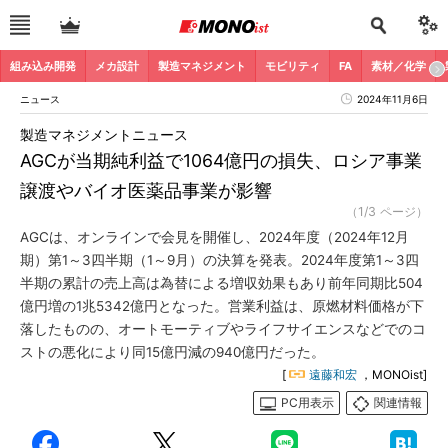
組み込み開発
メカ設計
製造マネジメント
モビリティ
FA
素材／化学
ニュース
2024年11月6日
製造マネジメントニュース
AGCが当期純利益で1064億円の損失、ロシア事業
譲渡やバイオ医薬品事業が影響
（1/3 ページ）
AGCは、オンラインで会見を開催し、2024年度（2024年12月
期）第1～3四半期（1～9月）の決算を発表。2024年度第1～3四
半期の累計の売上高は為替による増収効果もあり前年同期比504
億円増の1兆5342億円となった。営業利益は、原燃材料価格が下
落したものの、オートモーティブやライフサイエンスなどでのコ
ストの悪化により同15億円減の940億円だった。
[
遠藤和宏
，MONOist]
PC用表示
関連情報