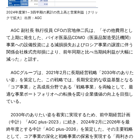
2024年度第1～3四半期の累計の売上高と営業利益［クリッ
クで拡大］ 出所：AGC
AGC 副社長 執行役員 CFOの宮地伸二氏は、「その他費用とし
て上期に発生した、バイオ医薬品CDMO（医薬品製造受託機関）
事業への設備投資による減損損失およびロシア事業の譲渡に伴う
関係会社株式売却損により、前年同期と比べ当期純利益が大幅に
減った」と話す。
AGCグループは、2021年2月に長期経営戦略「2030年のありた
い姿」を策定した。この戦略では、長期安定的な収益基盤となる
「コア事業」と高成長分野である「戦略事業」を両輪として、最
適な事業ポートフォリオへの転換を図り企業価値の向上を目指し
ている。
2030年のありたい姿を着実に実現するため、前中期経営計画
（中計）「AGC plus-2023」に続き、2024年2月に2026年を最
終年度とする中計「AGC plus-2026」を策定した。その主要戦略
として、コア事業の深化と戦略事業の探索を実現する「両利きの