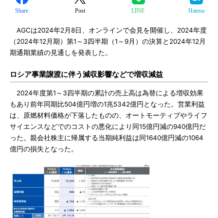
Share
Post
LINE
Hatena
AGCは2024年2月8日、オンラインで会見を開催し、2024年度
（2024年12月期）第1～3四半期（1～9月）の決算と2024年12月
期通期業績の見通しを発表した。
ロシア事業譲渡に伴う減収影響などで増収減益
2024年度第1～3四半期の累計の売上高は為替による増収効果
もあり前年同期比504億円増の1兆5342億円となった。営業利益
は、原燃材料価格が下落したものの、オートモーティブやライフ
サイエンスなどでのコストの悪化により同15億円減の940億円だ
った。親会社株主に帰属する当期純利益は同1640億円減の1064
億円の損失となった。