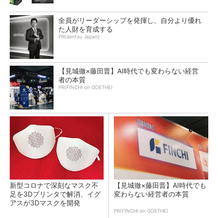
全員がリーダーシップを発揮し、自分より優れ
た人財を育成する
PR(dentsu Japan)
【見城徹×藤田晋】AI時代でも変わらない経営
者の本質
PR(FINCHI on GOETHE)
新型コロナで深刻なマスク不
【見城徹×藤田晋】AI時代でも
足を3Dプリンタで解消、イグ
変わらない経営者の本質
アスが3Dマスクを開発
PR(FINCHI on GOETHE)