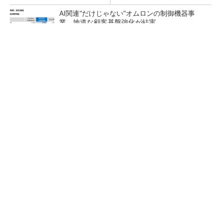
AI関連“だけじゃない”オムロンの制御機器事
業、地道な顧客基盤強化が結実
【レベル14】生成AIを味方に、3D CADを使い
こなそう！
「取りあえずボルトで固定」は禁物 締結部設
計で押さえるべき基本