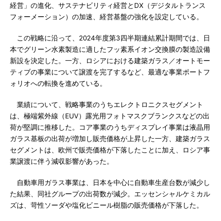
経営」の進化、サステナビリティ経営とDX（デジタルトランス
フォーメーション）の加速、経営基盤の強化を設定している。
この戦略に沿って、2024年度第3四半期連結累計期間では、日
本でグリーン水素製造に適したフッ素系イオン交換膜の製造設備
新設を決定した。一方、ロシアにおける建築ガラス／オートモー
ティブの事業について譲渡を完了するなど、最適な事業ポートフ
ォリオへの転換を進めている。
業績について、戦略事業のうちエレクトロニクスセグメント
は、極端紫外線（EUV）露光用フォトマスクブランクスなどの出
荷が堅調に推移した。コア事業のうちディスプレイ事業は液晶用
ガラス基板の出荷が増加し販売価格が上昇した一方、建築ガラス
セグメントは、欧州で販売価格が下落したことに加え、ロシア事
業譲渡に伴う減収影響があった。
自動車用ガラス事業は、日本を中心に自動車生産台数が減少し
た結果、同社グループの出荷数が減少。エッセンシャルケミカル
ズは、苛性ソーダや塩化ビニール樹脂の販売価格が下落した。