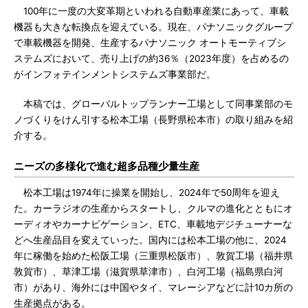
100年に一度の大変革期といわれる自動車産業にあって、車載
機器も大きな転換点を迎えている。現在、パナソニックグループ
で車載機器を開発、生産するパナソニック オートモーティブシ
ステムズにおいて、売り上げの約36％（2023年度）を占めるの
がインフォテインメントシステムズ事業部だ。
本稿では、グローバルトップランナー工場として同事業部のモ
ノづくりをけん引する松本工場（長野県松本市）の取り組みを紹
介する。
ニーズの多様化で進む超多品種少量生産
松本工場は1974年に操業を開始し、2024年で50周年を迎え
た。カーラジオの生産からスタートし、クルマの進化とともにオ
ーディオやカーナビゲーション、ETC、車載地デジチューナーな
どへ生産品目を変えていった。国内には松本工場の他に、2024
年に稼働を始めた松阪工場（三重県松阪市）、敦賀工場（福井県
敦賀市）、草津工場（滋賀県草津市）、白河工場（福島県白河
市）があり、海外には中国やタイ、マレーシアなどに計10カ所の
生産拠点がある。