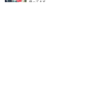
使ってます。
PR(Dreaw合同会社)
【レベル14】生成AIを味方に、3D CADを使い
こなそう！
狭小な駐車場に、シャープがポールカメラ式製
品発表 市場シェア10％目指す
ルネサスが高崎工場を閉鎖
なぜ熊本に半導体産業が集ま