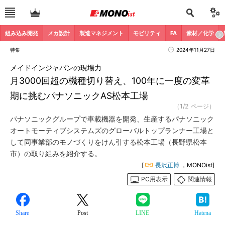
組み込み開発
メカ設計
製造マネジメント
モビリティ
FA
素材／化学
特集
2024年11月27日
メイドインジャパンの現場力
月3000回超の機種切り替え、100年に一度の変革
期に挑むパナソニックAS松本工場
（1/2 ページ）
パナソニックグループで車載機器を開発、生産するパナソニック
オートモーティブシステムズのグローバルトップランナー工場と
して同事業部のモノづくりをけん引する松本工場（長野県松本
市）の取り組みを紹介する。
[
長沢正博
，MONOist]
PC用表示
関連情報
Share
Post
LINE
Hatena