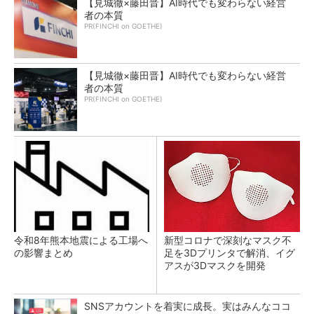
【見城徹×藤田晋】AI時代でも変わらない経営
者の本質
PR(FINCHI on GOETHE)
【見城徹×藤田晋】AI時代でも変わらない経営
者の本質
PR(FINCHI on GOETHE)
令和8年熊本地震による工場へ
新型コロナで深刻なマスク不
の影響まとめ
足を3Dプリンタで解消、イグ
アスが3Dマスクを開発
SNSアカウントを着実に成長。実はみんなココ