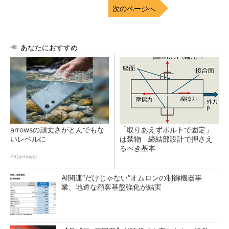
次のページへ
あなたにおすすめ
arrowsの頑丈さがとんでもな
「取りあえずボルトで固定」
いレベルに
は禁物 締結部設計で押さえ
るべき基本
PR(arrows)
AI関連“だけじゃない”オムロンの制御機器事
業、地道な顧客基盤強化が結実