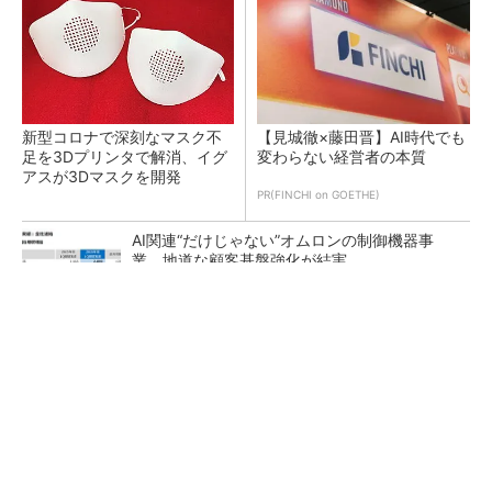
新型コロナで深刻なマスク不
【見城徹×藤田晋】AI時代でも
足を3Dプリンタで解消、イグ
変わらない経営者の本質
アスが3Dマスクを開発
PR(FINCHI on GOETHE)
AI関連“だけじゃない”オムロンの制御機器事
業、地道な顧客基盤強化が結実
【レベル14】生成AIを味方に、3D CADを使い
こなそう！
「取りあえずボルトで固定」は禁物 締結部設
計で押さえるべき基本