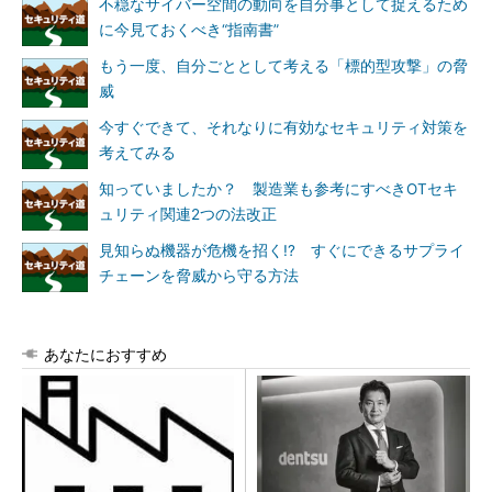
不穏なサイバー空間の動向を自分事として捉えるため
に今見ておくべき“指南書”
もう一度、自分ごととして考える「標的型攻撃」の脅
威
今すぐできて、それなりに有効なセキュリティ対策を
考えてみる
知っていましたか？ 製造業も参考にすべきOTセキ
ュリティ関連2つの法改正
見知らぬ機器が危機を招く!? すぐにできるサプライ
チェーンを脅威から守る方法
あなたにおすすめ