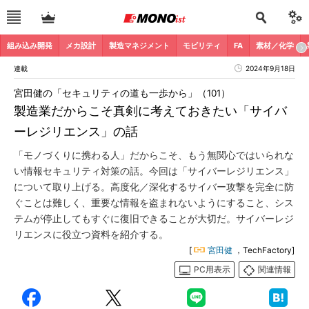
組み込み開発
メカ設計
製造マネジメント
モビリティ
FA
素材／化学
連載
2024年9月18日
宮田健の「セキュリティの道も一歩から」（101）
製造業だからこそ真剣に考えておきたい「サイバ
ーレジリエンス」の話
「モノづくりに携わる人」だからこそ、もう無関心ではいられな
い情報セキュリティ対策の話。今回は「サイバーレジリエンス」
について取り上げる。高度化／深化するサイバー攻撃を完全に防
ぐことは難しく、重要な情報を盗まれないようにすること、シス
テムが停止してもすぐに復旧できることが大切だ。サイバーレジ
リエンスに役立つ資料を紹介する。
[
宮田健
，TechFactory]
PC用表示
関連情報