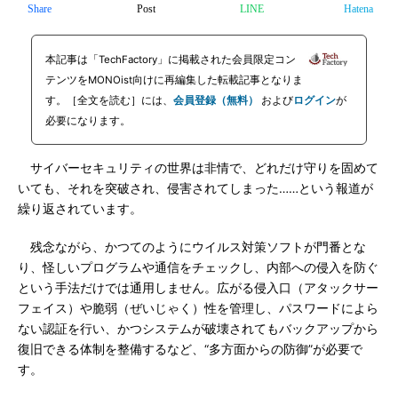
Share
Post
LINE
Hatena
本記事は「TechFactory」に掲載された会員限定コン
テンツをMONOist向けに再編集した転載記事となりま
す。［全文を読む］には、
会員登録（無料）
および
ログイン
が
必要になります。
サイバーセキュリティの世界は非情で、どれだけ守りを固めて
いても、それを突破され、侵害されてしまった……という報道が
繰り返されています。
残念ながら、かつてのようにウイルス対策ソフトが門番とな
り、怪しいプログラムや通信をチェックし、内部への侵入を防ぐ
という手法だけでは通用しません。広がる侵入口（アタックサー
フェイス）や脆弱（ぜいじゃく）性を管理し、パスワードによら
ない認証を行い、かつシステムが破壊されてもバックアップから
復旧できる体制を整備するなど、“多方面からの防御”が必要で
す。