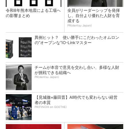
令和8年熊本地震による工場へ
全員がリーダーシップを発揮
の影響まとめ
し、自分より優れた人財を育
成する
PR(dentsu Japan)
異例ヒット？ 使い勝手にこだわったオムロン
の“オープンな”IO-Linkマスター
チームが本音で意見を交わし合い、多様な人財
が挑戦できる組織へ
PR(dentsu Japan)
【見城徹×藤田晋】AI時代でも変わらない経営
者の本質
PR(FINCHI on GOETHE)