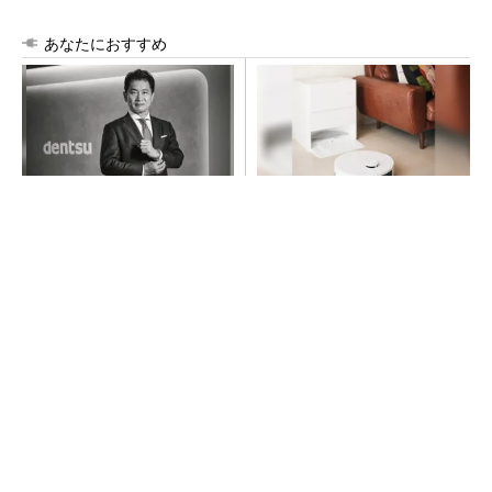
あなたにおすすめ
全員がリーダーシップを発揮
100℃でモップ洗浄、圧倒的
し、自分より優れた人財を育
な吸引力…今注目のロボット掃
成する
除機
PR(dentsu Japan)
PR(Dreame)
現状を疑い問いかける姿勢で、事業を共に成長
させるパートナーへ
PR(dentsu Japan)
「取りあえずボルトで固定」は禁物 締結部設
計で押さえるべき基本