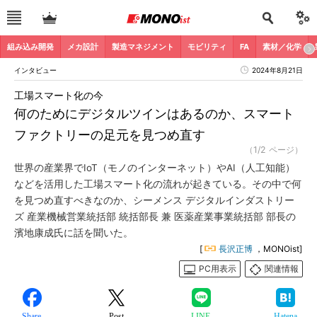
組み込み開発
メカ設計
製造マネジメント
モビリティ
FA
素材／化学
インタビュー
2024年8月21日
工場スマート化の今
何のためにデジタルツインはあるのか、スマート
ファクトリーの足元を見つめ直す
（1/2 ページ）
世界の産業界でIoT（モノのインターネット）やAI（人工知能）
などを活用した工場スマート化の流れが起きている。その中で何
を見つめ直すべきなのか、シーメンス デジタルインダストリー
ズ 産業機械営業統括部 統括部長 兼 医薬産業事業統括部 部長の
濱地康成氏に話を聞いた。
[
長沢正博
，MONOist]
PC用表示
関連情報
Share
Post
LINE
Hatena