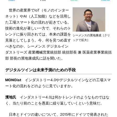
世界の産業界でIoT（モノのインター
ネット）やAI（人工知能）などを活用し
た工場スマート化の流れが起きている。
技術の進化が著しい一方で、それらのト
レンドに振り回されては、本来の課題を
シーメンスの濱地康成［クリ
見落としてしまう。今、何を見つめ直す
ックで拡大］
べきなのか、シーメンス デジタルイン
ダストリーズ 産業機械営業統括部 統括部長 兼 医薬産業事業統括
部 部長の濱地康成氏に話を聞いた。
デジタルツインは未来予測のための手段
MONOist
インダストリー4.0やデジタルツインなどの工場スマ
ート化の流れをどのように見ていますか。
濱地氏
インダストリー4.0は何かトレンドのようなものではな
く、当たり前のことを愚直に繰り返していくという意味だ。
日本とドイツの違いについて、2015年にドイツで発表された