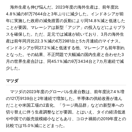
海外生産も伸び悩んだ。2023年度の海外生産は、前年度比
4.8％減の81万7644台と3年ぶりに減少した。インドネシアが前
年に実施した政府の減免措置の反動により同14.8％減と低迷した
ことが要因。マレーシアは新型「アジア」の投入などによりプラ
スを確保した。ただ、足元では減速が続いており、3月の海外生
産は前年同月比22.3％減の6万2981台と5カ月連続のマイナス。
インドネシアが同27.2％減と低迷する他、マレーシアも前年割れ
となった。その結果、不正問題で大幅減の国内生産と合わせた3
月の世界生産合計は、同45.1％減の9万3434台と7カ月連続で減
少した。
マツダ
マツダの2023年度のグローバル生産台数は、前年度比7.4％増
の121万9139台と2年連続で増加した。半導体の供給改善が進ん
だことや米国工場の2直化、「ラージ商品群」などの新型車への
切り替えに伴う生産調整などが要因。とはいえ、タイの経済低迷
や中国での販売規模縮小などもあり、コロナ禍前の2019年度との
比較では15.0％減にとどまった。