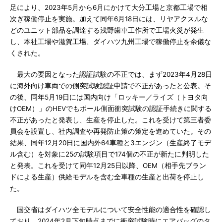
足により、2023年5月から6月にかけて大分工場と京都工場で相
次ぎ稼働停止を実施。加えて同年6月18日には、リヤアクスルな
どのユニット部品を調達する浅野歯車工作所で工場火災が発生
し、本社工場や滋賀工場、ダイハツ九州工場で稼働停止を余儀な
くされた。
最大の要因となった認証試験の不正では、まず2023年4月28日
に海外向け車両での側突試験認証申請で不正があったと公表。そ
の後、同年5月19日には国内向け「ロッキー／ライズ（トヨタ向
けOEM）」のHEVでもポール側面衝突試験の認証手続きに関する
不正があったと発表し、生産を停止した。これを受けて第三者委
員会を設置し、社内調査や再発防止策の策定を進めていた。その
結果、同年12月20日に国内外64車種と3エンジン（生産終了モデ
ル含む）を対象に25の試験項目で174個の不正が新たに判明した
と発表。これを受けて同年12月25日以降、OEM（相手先ブラン
ドによる生産）供給モデルを含む全車種の生産と出荷を停止し
た。
国交省はダイハツ全モデルについて安全性能の適合性を確認し
ており、2024年2月下旬時点までに衝突試験時にエアバッグのタ