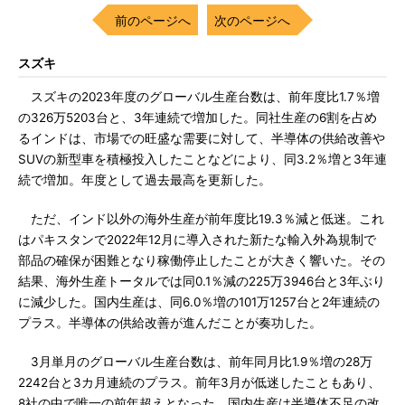
前のページへ
次のページへ
スズキ
スズキの2023年度のグローバル生産台数は、前年度比1.7％増
の326万5203台と、3年連続で増加した。同社生産の6割を占め
るインドは、市場での旺盛な需要に対して、半導体の供給改善や
SUVの新型車を積極投入したことなどにより、同3.2％増と3年連
続で増加。年度として過去最高を更新した。
ただ、インド以外の海外生産が前年度比19.3％減と低迷。これ
はパキスタンで2022年12月に導入された新たな輸入外為規制で
部品の確保が困難となり稼働停止したことが大きく響いた。その
結果、海外生産トータルでは同0.1％減の225万3946台と3年ぶり
に減少した。国内生産は、同6.0％増の101万1257台と2年連続の
プラス。半導体の供給改善が進んだことが奏功した。
3月単月のグローバル生産台数は、前年同月比1.9％増の28万
2242台と3カ月連続のプラス。前年3月が低迷したこともあり、
8社の中で唯一の前年超えとなった。国内生産は半導体不足の改