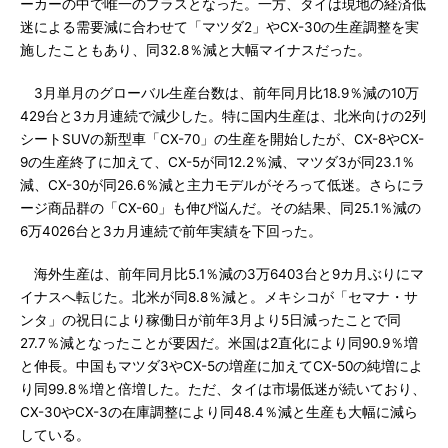
ーカーの中で唯一のプラスとなった。一方、タイは現地の経済低
迷による需要減に合わせて「マツダ2」やCX-30の生産調整を実
施したこともあり、同32.8％減と大幅マイナスだった。
3月単月のグローバル生産台数は、前年同月比18.9％減の10万
429台と3カ月連続で減少した。特に国内生産は、北米向けの2列
シートSUVの新型車「CX-70」の生産を開始したが、CX-8やCX-
9の生産終了に加えて、CX-5が同12.2％減、マツダ3が同23.1％
減、CX-30が同26.6％減と主力モデルがそろって低迷。さらにラ
ージ商品群の「CX-60」も伸び悩んだ。その結果、同25.1％減の
6万4026台と3カ月連続で前年実績を下回った。
海外生産は、前年同月比5.1％減の3万6403台と9カ月ぶりにマ
イナスへ転じた。北米が同8.8％減と。メキシコが「セマナ・サ
ンタ」の祝日により稼働日が前年3月より5日減ったことで同
27.7％減となったことが要因だ。米国は2直化により同90.9％増
と伸長。中国もマツダ3やCX-5の増産に加えてCX-50の純増によ
り同99.8％増と倍増した。ただ、タイは市場低迷が続いており、
CX-30やCX-3の在庫調整により同48.4％減と生産も大幅に減ら
している。