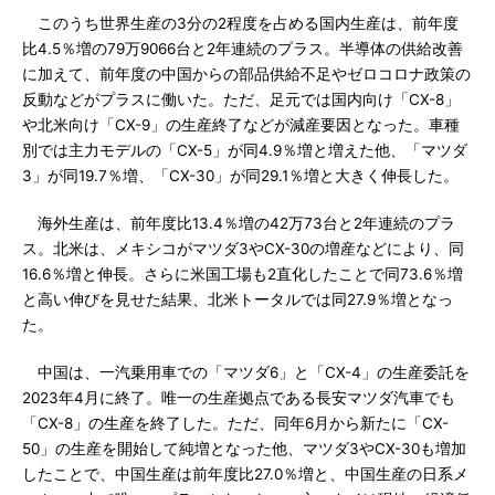
このうち世界生産の3分の2程度を占める国内生産は、前年度
比4.5％増の79万9066台と2年連続のプラス。半導体の供給改善
に加えて、前年度の中国からの部品供給不足やゼロコロナ政策の
反動などがプラスに働いた。ただ、足元では国内向け「CX-8」
や北米向け「CX-9」の生産終了などが減産要因となった。車種
別では主力モデルの「CX-5」が同4.9％増と増えた他、「マツダ
3」が同19.7％増、「CX-30」が同29.1％増と大きく伸長した。
海外生産は、前年度比13.4％増の42万73台と2年連続のプラ
ス。北米は、メキシコがマツダ3やCX-30の増産などにより、同
16.6％増と伸長。さらに米国工場も2直化したことで同73.6％増
と高い伸びを見せた結果、北米トータルでは同27.9％増となっ
た。
中国は、一汽乗用車での「マツダ6」と「CX-4」の生産委託を
2023年4月に終了。唯一の生産拠点である長安マツダ汽車でも
「CX-8」の生産を終了した。ただ、同年6月から新たに「CX-
50」の生産を開始して純増となった他、マツダ3やCX-30も増加
したことで、中国生産は前年度比27.0％増と、中国生産の日系メ