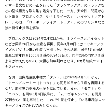
イマー着火などの不正を行った「グランマックス」のトラックな
どの型式指定を取り消す処分を下した。一方、安全性に問題がな
いトヨタ「プロボックス」や「ミライース」「ハイゼット／アト
レー」の他、「ロッキー／ライズ（トヨタ）」のガソリン車など
は出荷停止指示を解除。
プロボックスは2024年2月12日から、ミライースとハイゼット
などは同月26日から生産を再開。同年3月18日にはロッキー／ラ
イズのガソリン車の生産も再開した。その結果、同年3月の国内
生産は前年同月比65.8％減の3万453台と、同年2月の同91.7％減
よりは増えたものの、大幅な前年割れとなり、6カ月連続のマイ
ナスだった。
なお、国内最量販車種の「タント」は2024年4月10日から、
「トール／ルーミー（トヨタ）」も同月19日から生産を再開する
など、順次主力車種の生産を始めている。また、「タフト」や
「コペン」も同年5月6日以降に、「ムーヴキャンバス」も同月
27日から生産を再開した。これで生産を停止している車種はロッ
キー／ライズのHEVのみとなった。