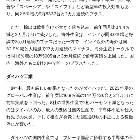
善や「スペーシア」や「スイフト」など新型車の投入効果もあ
り、同2.5％増の9万6337台と2カ月連続のプラス。
ただ、輸出は欧州向けが大きく落ち込み、前年同月比34.4％
減と2カ月ぶりに減少した。海外生産は、インドが同8.0％増と好
調で3カ月連続のプラスだった一方で、インド以外の海外は同
32.9％減と大幅減で13カ月連続のマイナス。海外生産トータルで
は同1.6％増の18万5905台と3カ月連続で前年実績を上回った。国
内・海外ともに8社の中で唯一のプラスだった。
ダイハツ工業
8社中、最も厳しい結果となったのがダイハツだ。2023年度の
グローバル生産は、前年度比16.8％減の144万436台と3年ぶりに
前年実績を下回った。8社の世界生産で2桁パーセント減となった
のはダイハツのみ。最大の要因は国内生産で、半導体不足や仕入
れ先での火災、そして相次ぎ発覚した認証試験の不正による稼働
停止が響いた。
ダイハツの国内生産では、ブレーキ部品に搭載する半導体の不