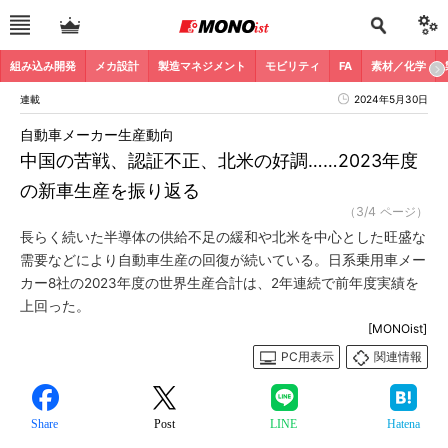
組み込み開発
メカ設計
製造マネジメント
モビリティ
FA
素材／化学
連載
2024年5月30日
自動車メーカー生産動向
中国の苦戦、認証不正、北米の好調……2023年度
の新車生産を振り返る
（3/4 ページ）
長らく続いた半導体の供給不足の緩和や北米を中心とした旺盛な
需要などにより自動車生産の回復が続いている。日系乗用車メー
カー8社の2023年度の世界生産合計は、2年連続で前年度実績を
上回った。
[MONOist]
PC用表示
関連情報
Share
Post
LINE
Hatena