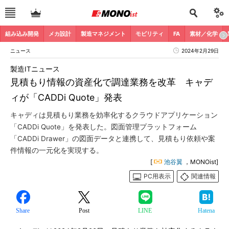
組み込み開発
メカ設計
製造マネジメント
モビリティ
FA
素材／化学
ニュース
2024年2月29日
製造ITニュース
見積もり情報の資産化で調達業務を改革 キャデ
ィが「CADDi Quote」発表
キャディは見積もり業務を効率化するクラウドアプリケーション
「CADDi Quote」を発表した。図面管理プラットフォーム
「CADDi Drawer」の図面データと連携して、見積もり依頼や案
件情報の一元化を実現する。
[
池谷翼
，MONOist]
PC用表示
関連情報
Share
Post
LINE
Hatena