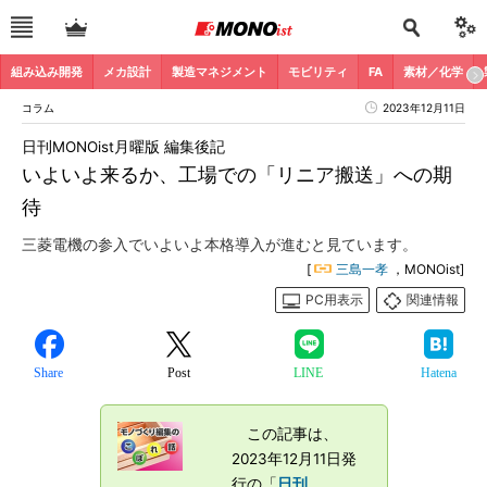
組み込み開発
メカ設計
製造マネジメント
モビリティ
FA
素材／化学
コラム
2023年12月11日
日刊MONOist月曜版 編集後記
いよいよ来るか、工場での「リニア搬送」への期
待
三菱電機の参入でいよいよ本格導入が進むと見ています。
[
三島一孝
，MONOist]
PC用表示
関連情報
Share
Post
LINE
Hatena
この記事は、
2023年12月11日発
行の「
日刊