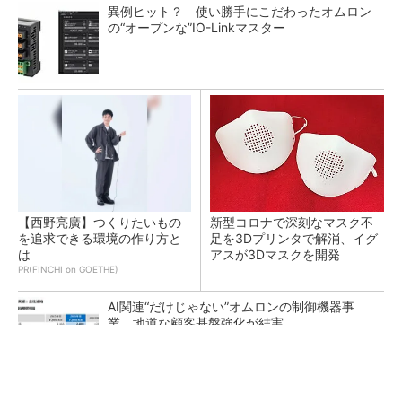
異例ヒット？ 使い勝手にこだわったオムロン
の“オープンな”IO-Linkマスター
【西野亮廣】つくりたいもの
新型コロナで深刻なマスク不
を追求できる環境の作り方と
足を3Dプリンタで解消、イグ
は
アスが3Dマスクを開発
PR(FINCHI on GOETHE)
AI関連“だけじゃない”オムロンの制御機器事
業、地道な顧客基盤強化が結実
【レベル14】生成AIを味方に、3D CADを使い