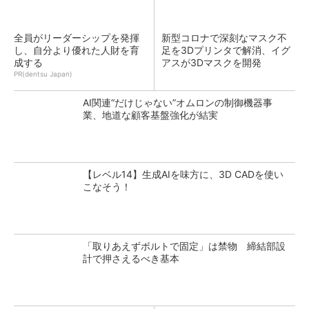
全員がリーダーシップを発揮
新型コロナで深刻なマスク不
し、自分より優れた人財を育
足を3Dプリンタで解消、イグ
成する
アスが3Dマスクを開発
PR(dentsu Japan)
AI関連“だけじゃない”オムロンの制御機器事
業、地道な顧客基盤強化が結実
【レベル14】生成AIを味方に、3D CADを使い
こなそう！
「取りあえずボルトで固定」は禁物 締結部設
計で押さえるべき基本