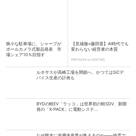
狭小な駐車場に、シャープが
【見城徹×藤田晋】AI時代でも
ポールカメラ式製品発表 市
変わらない経営者の本質
場シェア10％目指す
PR(FINCHI on GOETHE)
ルネサスが高崎工場を閉鎖へ、かつてはSiCデ
バイス生産の計画も
BYDの軽EV「ラッコ」は世界初の軽SDV、新開
発の「X-PACK」に電動システ...
なぜ熊本に半導体産業が集まるのか――地震で