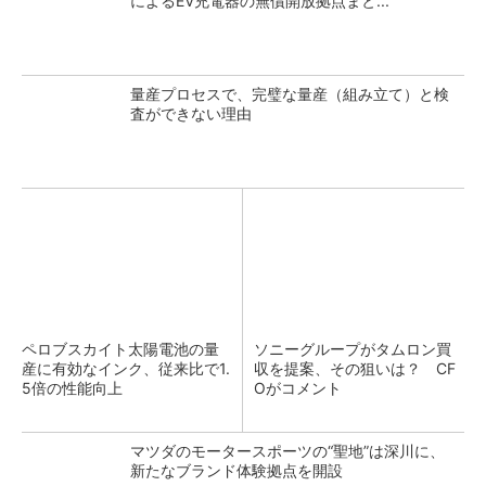
によるEV充電器の無償開放拠点まと...
量産プロセスで、完璧な量産（組み立て）と検
査ができない理由
ペロブスカイト太陽電池の量
ソニーグループがタムロン買
産に有効なインク、従来比で1.
収を提案、その狙いは？ CF
5倍の性能向上
Oがコメント
マツダのモータースポーツの“聖地”は深川に、
新たなブランド体験拠点を開設