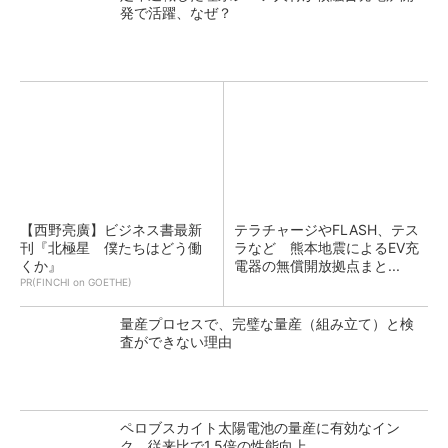
発で活躍、なぜ？
【西野亮廣】ビジネス書最新
テラチャージやFLASH、テス
刊『北極星 僕たちはどう働
ラなど 熊本地震によるEV充
くか』
電器の無償開放拠点まと...
PR(FINCHI on GOETHE)
量産プロセスで、完璧な量産（組み立て）と検
査ができない理由
ペロブスカイト太陽電池の量産に有効なイン
ク、従来比で1.5倍の性能向上