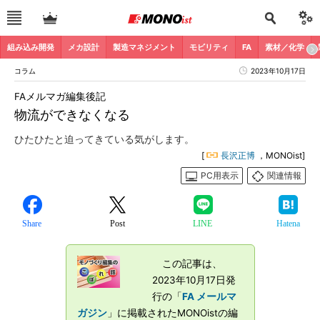
組み込み開発
メカ設計
製造マネジメント
モビリティ
FA
素材／化学
コラム
2023年10月17日
FAメルマガ編集後記
物流ができなくなる
ひたひたと迫ってきている気がします。
[
長沢正博
，MONOist]
PC用表示
関連情報
Share
Post
LINE
Hatena
この記事は、
2023年10月17日発
行の「
FA メールマ
ガジン
」に掲載されたMONOistの編