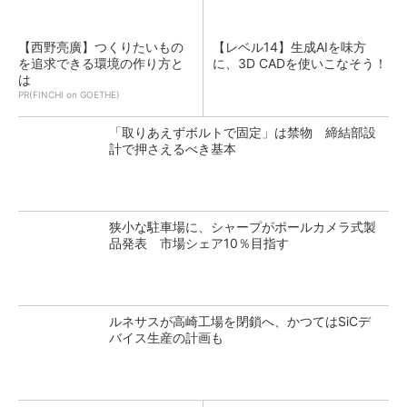
【西野亮廣】つくりたいもの
【レベル14】生成AIを味方
を追求できる環境の作り方と
に、3D CADを使いこなそう！
は
PR(FINCHI on GOETHE)
「取りあえずボルトで固定」は禁物 締結部設
計で押さえるべき基本
狭小な駐車場に、シャープがポールカメラ式製
品発表 市場シェア10％目指す
ルネサスが高崎工場を閉鎖へ、かつてはSiCデ
バイス生産の計画も