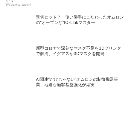
PR(dentsu Japan)
異例ヒット？ 使い勝手にこだわったオムロン
の“オープンな”IO-Linkマスター
新型コロナで深刻なマスク不足を3Dプリンタ
で解消、イグアスが3Dマスクを開発
AI関連“だけじゃない”オムロンの制御機器事
業、地道な顧客基盤強化が結実