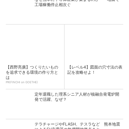
工場稼働停止相次ぐ
【西野亮廣】つくりたいもの
【レベル4】図面の穴寸法の表
を追求できる環境の作り方と
記を攻略せよ！
は
PR(FINCHI on GOETHE)
定年退職した理系シニア人材が核融合発電炉開
発で活躍、なぜ？
テラチャージやFLASH、テスラなど 熊本地震