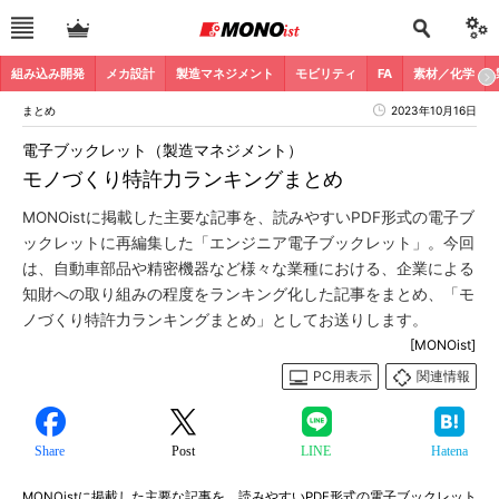
組み込み開発
メカ設計
製造マネジメント
モビリティ
FA
素材／化学
まとめ
2023年10月16日
電子ブックレット（製造マネジメント）
モノづくり特許力ランキングまとめ
MONOistに掲載した主要な記事を、読みやすいPDF形式の電子ブ
ックレットに再編集した「エンジニア電子ブックレット」。今回
は、自動車部品や精密機器など様々な業種における、企業による
知財への取り組みの程度をランキング化した記事をまとめ、「モ
ノづくり特許力ランキングまとめ」としてお送りします。
[MONOist]
PC用表示
関連情報
Share
Post
LINE
Hatena
MONOistに掲載した主要な記事を、読みやすいPDF形式の電子ブックレット