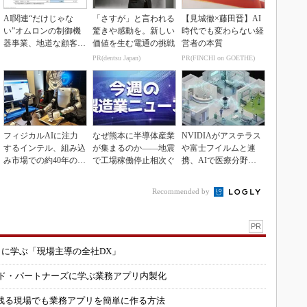
AI関連“だけじゃな
「さすが」と言われる
【見城徹×藤田晋】AI
い”オムロンの制御機
驚きや感動を。新しい
時代でも変わらない経
器事業、地道な顧客基
価値を生む電通の挑戦
営者の本質
盤強化が結実
PR(dentsu Japan)
PR(FINCHI on GOETHE)
フィジカルAIに注力
なぜ熊本に半導体産業
NVIDIAがアステラス
するインテル、組み込
が集まるのか――地震
や富士フイルムと連
み市場での約40年の実
で工場稼働停止相次ぐ
携、AIで医療分野支
績を生かせるか
援へ
Recommended by
PR
コに学ぶ「現場主導の全社DX」
ルド・パートナーズに学ぶ業務アプリ内製化
残る現場でも業務アプリを簡単に作る方法