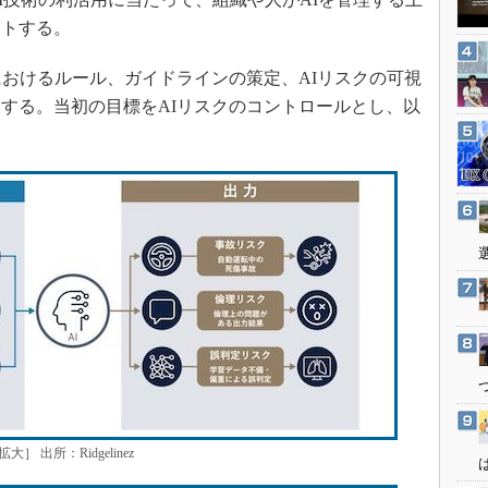
3Dプリンタ
産業オープンネット展
ートする。
デジタルツインとCAE
S＆OP
おけるルール、ガイドラインの策定、AIリスクの可視
する。当初の目標をAIリスクのコントロールとし、以
インダストリー4.0
イノベーション
製造業ビッグデータ
メイドインジャパン
植物工場
知財マネジメント
海外生産
グローバル設計・開発
制御セキュリティ
新型コロナへの対応
出所：Ridgelinez