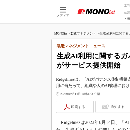
工
産
メディア
脱
つながる技術
AI×技術
MONOist
>
製造マネジメント
>
生成AI利用に関するガ
つながる工場
AI×設備
つながるサービ
Physical
製造マネジメントニュース
生成AI利用に関するガバ
がサービス提供開始
Ridgelinezは、「AIガバナンス体
用に当たって、組織や人のAI管理にお
2023年07月14日 10時30分 公開
印刷する
通知する
Ridgelinezは2023年6月1
た。生成系AI（人工知能）などのA