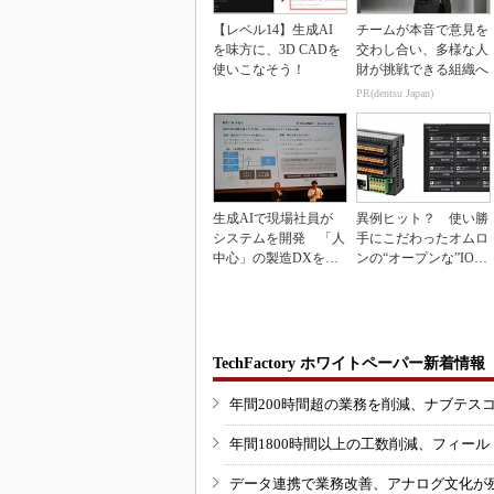
【レベル14】生成AI
チームが本音で意見を
を味方に、3D CADを
交わし合い、多様な人
使いこなそう！
財が挑戦できる組織へ
PR(dentsu Japan)
生成AIで現場社員が
異例ヒット？ 使い勝
システムを開発 「人
手にこだわったオムロ
中心」の製造DXを自
ンの“オープンな”IO-L
走させた3社の方法
inkマスター
TechFactory ホワイトペーパー新着情報
年間200時間超の業務を削減、ナブテス
年間1800時間以上の工数削減、フィー
データ連携で業務改善、アナログ文化が