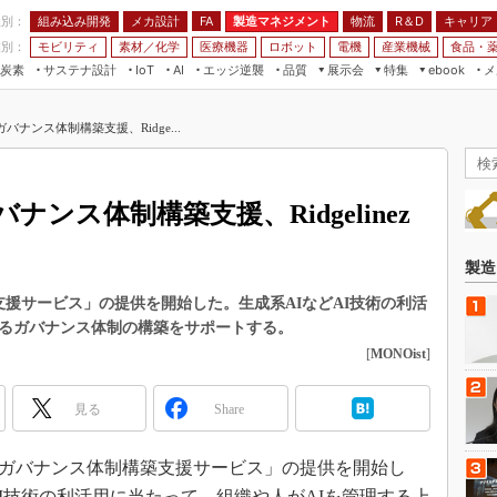
程別：
組み込み開発
メカ設計
製造マネジメント
物流
R＆D
キャリア
FA
業別：
モビリティ
素材／化学
医療機器
ロボット
電機
産業機械
食品・
炭素
サステナ設計
エッジ逆襲
品質
展示会
特集
メ
IoT
AI
ebook
伝承
組み込み開発
CEATEC
読者調査まとめ
編集後記
バナンス体制構築支援、Ridge...
JIMTOF
保全
メカ設計
つながるクルマ
組込み/エッジ コンピューティング
ス
 AI
製造マネジメント
5G
展＆IoT/5Gソリューション展
VR／AR
FA
ナンス体制構築支援、Ridgelinez
IIFES
モビリティ
フィールドサービス
国際ロボット展
素材／化学
FPGA
製造
ジャパンモビリティショー
組み込み画像技術
制構築支援サービス」の提供を開始した。生成系AIなどAI技術の利活
TECHNO-FRONTIER
けるガバナンス体制の構築をサポートする。
組み込みモデリング
人テク展
[
MONOist
]
Windows Embedded
スマート工場EXPO
車載ソフト開発
見る
Share
EdgeTech+
ISO26262
日本ものづくりワールド
4日、「AIガバナンス体制構築支援サービス」の提供を開始し
無償設計ツール
AUTOMOTIVE WORLD
I技術の利活用に当たって、組織や人がAIを管理する上