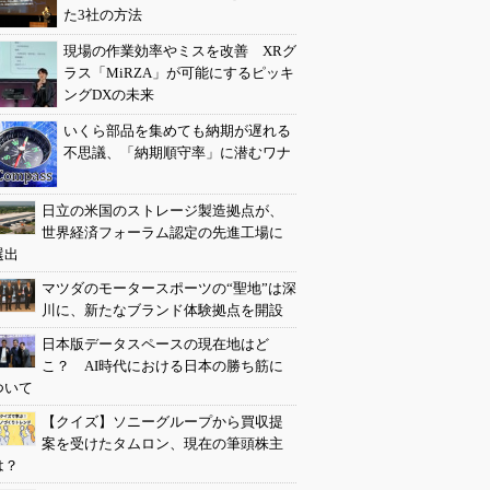
た3社の方法
現場の作業効率やミスを改善 XRグ
ラス「MiRZA」が可能にするピッキ
ングDXの未来
いくら部品を集めても納期が遅れる
不思議、「納期順守率」に潜むワナ
日立の米国のストレージ製造拠点が、
世界経済フォーラム認定の先進工場に
選出
マツダのモータースポーツの“聖地”は深
川に、新たなブランド体験拠点を開設
日本版データスペースの現在地はど
こ？ AI時代における日本の勝ち筋に
ついて
【クイズ】ソニーグループから買収提
案を受けたタムロン、現在の筆頭株主
は？