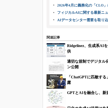
2026年4月に義務化の「CL
フィジカルAIに関する最新ニュー
AIデータセンター需要を取り
関連記事
Ridgelinez、生
供
適切な規制でデジタル化
ン公開
「ChatGPTに匹敵す
露
GPTとAIを融合し、