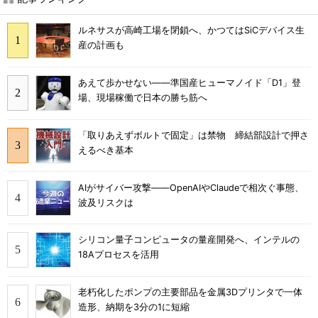
ルネサスが高崎工場を閉鎖へ、かつてはSiCデバイス生
産の計画も
あえて歩かせない――準国産ヒューマノイド「D1」登
場、現場稼働で日本の勝ち筋へ
「取りあえずボルトで固定」は禁物 締結部設計で押さ
えるべき基本
AIがサイバー攻撃――OpenAIやClaudeで相次ぐ事態、
波及リスクは
シリコン量子コンピュータの量産開発へ、インテルの
18Aプロセスを活用
老朽化したポンプの主要部品を金属3Dプリンタで一体
造形、納期を3分の1に短縮