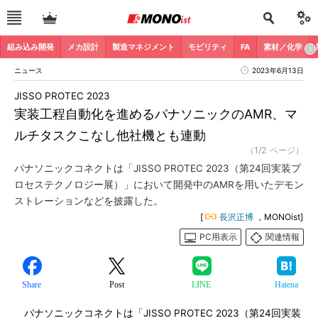
組み込み開発
メカ設計
製造マネジメント
モビリティ
FA
素材／化学
ニュース
2023年6月13日
JISSO PROTEC 2023
実装工程自動化を進めるパナソニックのAMR、マ
ルチタスクこなし他社機とも連動
（1/2 ページ）
パナソニックコネクトは「JISSO PROTEC 2023（第24回実装プ
ロセステクノロジー展）」において開発中のAMRを用いたデモン
ストレーションなどを披露した。
[
長沢正博
，MONOist]
PC用表示
関連情報
Share
Post
LINE
Hatena
パナソニックコネクトは「JISSO PROTEC 2023（第24回実装