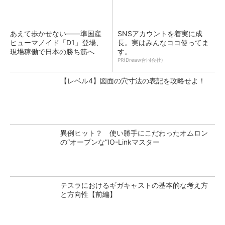
あえて歩かせない――準国産
SNSアカウントを着実に成
ヒューマノイド「D1」登場、
長。実はみんなココ使ってま
現場稼働で日本の勝ち筋へ
す。
PR(Dreaw合同会社)
【レベル4】図面の穴寸法の表記を攻略せよ！
異例ヒット？ 使い勝手にこだわったオムロン
の“オープンな”IO-Linkマスター
テスラにおけるギガキャストの基本的な考え方
と方向性【前編】