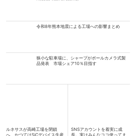
令和8年熊本地震による工場への影響まとめ
狭小な駐車場に、シャープがポールカメラ式製
品発表 市場シェア10％目指す
ルネサスが高崎工場を閉鎖
SNSアカウントを着実に成
へ、かつてはSiCデバイス生産
長。実はみんなココ使ってま