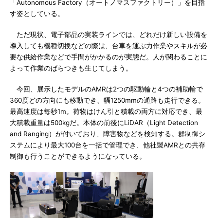
「Autonomous Factory（オートノマスファクトリー）」を目指
す姿としている。
ただ現状、電子部品の実装ラインでは、どれだけ新しい設備を
導入しても機種切換などの際は、台車を運ぶ力作業やスキルが必
要な供給作業などで手間がかかるのが実態だ。人が関わることに
よって作業のばらつきも生じてしまう。
今回、展示したモデルのAMRは2つの駆動輪と4つの補助輪で
360度どの方向にも移動でき、幅1250mmの通路も走行できる。
最高速度は毎秒1m。荷物はけん引と積載の両方に対応でき、最
大積載重量は500kgだ。本体の前後にLiDAR（Light Detection
and Ranging）が付いており、障害物などを検知する。群制御シ
ステムにより最大100台を一括で管理でき、他社製AMRとの共存
制御も行うことができるようになっている。