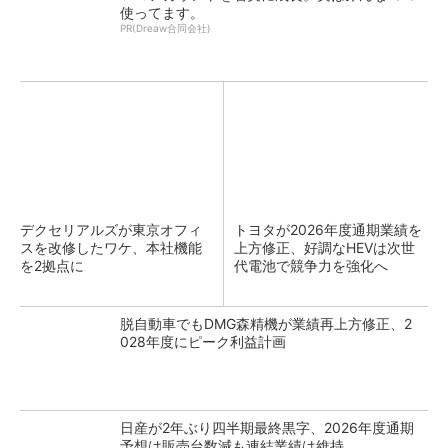
使ってます。
PR(Dreaw合同会社)
デクセリアルズが東京オフィ
トヨタが2026年度通期業績を
スを改修したワケ、本社機能
上方修正、好調なHEVは次世
を2拠点に
代電池で競争力を強化へ
脱自動車でもDMG森精機が業績再上方修正、2
028年度にピーク利益計画
日産が2年ぶり四半期最終黒字、2026年度通期
予想は販売台数減も連結業績は維持