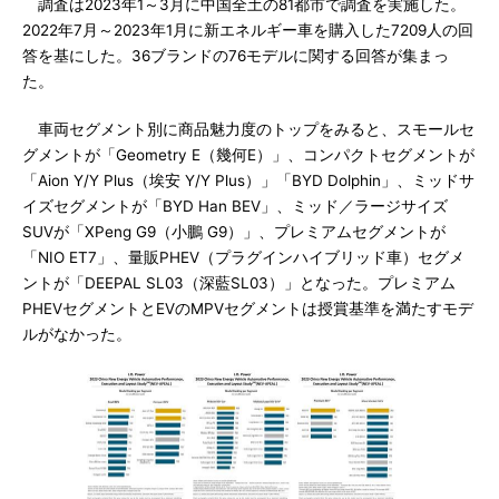
調査は2023年1～3月に中国全土の81都市で調査を実施した。
2022年7月～2023年1月に新エネルギー車を購入した7209人の回
答を基にした。36ブランドの76モデルに関する回答が集まっ
た。
車両セグメント別に商品魅力度のトップをみると、スモールセ
グメントが「Geometry E（幾何E）」、コンパクトセグメントが
「Aion Y/Y Plus（埃安 Y/Y Plus）」「BYD Dolphin」、ミッドサ
イズセグメントが「BYD Han BEV」、ミッド／ラージサイズ
SUVが「XPeng G9（小鵬 G9）」、プレミアムセグメントが
「NIO ET7」、量販PHEV（プラグインハイブリッド車）セグメ
ントが「DEEPAL SL03（深藍SL03）」となった。プレミアム
PHEVセグメントとEVのMPVセグメントは授賞基準を満たすモデ
ルがなかった。