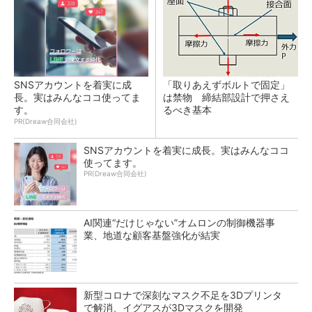
SNSアカウントを着実に成
「取りあえずボルトで固定」
長。実はみんなココ使ってま
は禁物 締結部設計で押さえ
す。
るべき基本
PR(Dreaw合同会社)
SNSアカウントを着実に成長。実はみんなココ
使ってます。
PR(Dreaw合同会社)
AI関連“だけじゃない”オムロンの制御機器事
業、地道な顧客基盤強化が結実
新型コロナで深刻なマスク不足を3Dプリンタ
で解消、イグアスが3Dマスクを開発