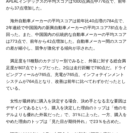
APEALインデックスの平均スコアは1000点満点中776点で、前年
から37点増加した。
海外自動車メーカーの平均スコアは前年比40点増の784点で、
2年連続で中国国内の新興自動車メーカーの平均スコア781点を上
回った。また、中国国内の伝統的な自動車メーカーの平均スコア
は773点で、前年から42点増加した。自動車メーカー間のスコア
の差が縮小し、競争が激化する傾向が示された。
満足度を11種類のカテゴリー別でみると、外装に対する総合満
足度が807点でトップだった。2位は走行距離で780点だ。ドライ
ビングフィールが765点、充電が765点、インフォテインメント
システムが764点となり、改善は前年に比べてわずかだったとし
ている。
女性が最終的に購入を決定する場合、決め手となる主な要因は
デザインであるという。購入を決定した理由のトップは「他のモ
デルよりも優れた外装だった」で、31％に上った。一方、購入を
やめた理由のトップは「見た目が期待外れ」で23％を占めた。