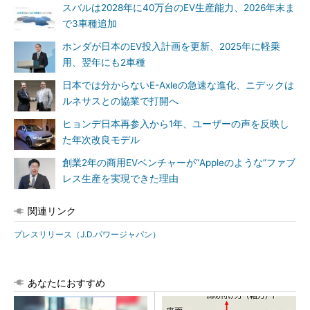
スバルは2028年に40万台のEV生産能力、2026年末ま
で3車種追加
ホンダが日本のEV投入計画を更新、2025年に軽乗
用、翌年にも2車種
日本では分からないE-Axleの急速な進化、ニデックは
ルネサスとの協業で打開へ
ヒョンデ日本再参入から1年、ユーザーの声を反映し
た年次改良モデル
創業2年の商用EVベンチャーが“Appleのような”ファブ
レス生産を実現できた理由
関連リンク
プレスリリース（J.D.パワージャパン）
あなたにおすすめ