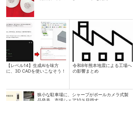
【レベル14】生成AIを味方
令和8年熊本地震による工場へ
に、3D CADを使いこなそう！
の影響まとめ
狭小な駐車場に、シャープがポールカメラ式製
品発表 市場シェア10％目指す
ルネサスが高崎工場を閉鎖へ、かつてはSiCデ
バイス生産の計画も