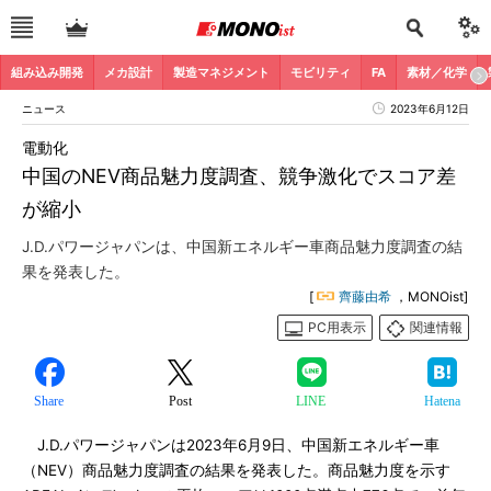
組み込み開発
メカ設計
製造マネジメント
モビリティ
FA
素材／化学
ニュース
2023年6月12日
電動化
中国のNEV商品魅力度調査、競争激化でスコア差
が縮小
J.D.パワージャパンは、中国新エネルギー車商品魅力度調査の結
果を発表した。
[
齊藤由希
，MONOist]
PC用表示
関連情報
Share
Post
LINE
Hatena
J.D.パワージャパンは2023年6月9日、中国新エネルギー車
（NEV）商品魅力度調査の結果を発表した。商品魅力度を示す