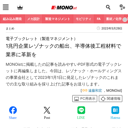
組み込み開発
メカ設計
製造マネジメント
モビリティ
FA
素材／化学
まとめ
2023年5月29日
電子ブックレット（製造マネジメント）
1兆円企業レゾナックの船出、半導体後工程材料で
業界に革新を
MONOistに掲載したの記事を読みやすいPDF形式の電子ブックレ
ットに再編集しました。今回は、レゾナック・ホールディングス
の事業会社として2023年1月1日に発足したレゾナックのこれま
での主な取り組みを採り上げた記事をお送りします。
[
遠藤和宏
，MONOist]
PC用表示
関連情報
Share
Post
LINE
Hatena