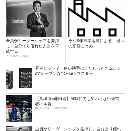
全員がリーダーシップを発揮
令和8年熊本地震による工場へ
し、自分より優れた人財を育
の影響まとめ
成する
PR(dentsu Japan)
異例ヒット？ 使い勝手にこだわったオムロン
の“オープンな”IO-Linkマスター
【見城徹×藤田晋】AI時代でも変わらない経営
者の本質
PR(FINCHI on GOETHE)
全員がリーダーシップを発揮し、自分より優れ