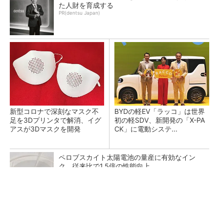
た人財を育成する
PR(dentsu Japan)
新型コロナで深刻なマスク不
BYDの軽EV「ラッコ」は世界
足を3Dプリンタで解消、イグ
初の軽SDV、新開発の「X-PA
アスが3Dマスクを開発
CK」に電動システ...
ペロブスカイト太陽電池の量産に有効なイン
ク、従来比で1.5倍の性能向上
【見城徹×藤田晋】AI時代でも変わらない経営
者の本質