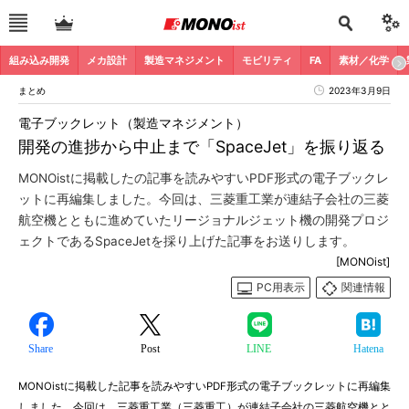
組み込み開発
メカ設計
製造マネジメント
モビリティ
FA
素材／化学
まとめ
2023年3月9日
電子ブックレット（製造マネジメント）
開発の進捗から中止まで「SpaceJet」を振り返る
MONOistに掲載したの記事を読みやすいPDF形式の電子ブックレ
ットに再編集しました。今回は、三菱重工業が連結子会社の三菱
航空機とともに進めていたリージョナルジェット機の開発プロジ
ェクトであるSpaceJetを採り上げた記事をお送りします。
[MONOist]
PC用表示
関連情報
Share
Post
LINE
Hatena
MONOistに掲載した記事を読みやすいPDF形式の電子ブックレットに再編集
しました。今回は、三菱重工業（三菱重工）が連結子会社の三菱航空機とと