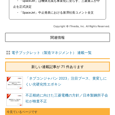
・「SpaceJet」は機体完成も事業化に至らず、三菱重工が中
止を正式決定
・「SpaceJet」中止発表における泉澤社長コメント全文
Copyright © ITmedia, Inc. All Rights Reserved.
関連情報
電子ブックレット（製造マネジメント） 連載一覧
新しい連載記事が 71 件あります
「ネプコンジャパン 2023」注目ブース、黄変しに
くい光硬化性エポキシ
不正根絶に向けた三菱電機の方針／日本製鋼所子会
社が検査不正