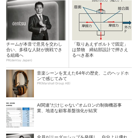
チームが本音で意見を交わし
「取りあえずボルトで固定」
合い、多様な人財が挑戦でき
は禁物 締結部設計で押さえ
る組織へ
るべき基本
PR(dentsu Japan)
音楽シーンを支えた64年の歴史、このヘッドホ
ンで感じてみて
PR(Marshall Group AB)
AI関連“だけじゃない”オムロンの制御機器事
業、地道な顧客基盤強化が結実
全員がリーダーシップを発揮し、自分より優れ