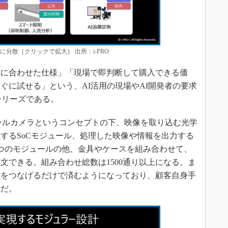
分散［クリックで拡大］ 出所：i-PRO
に合わせた仕様」「現場で即判断して購入できる価
ぐに試せる」という、AI活用の現場やAI開発者の要求
aシリーズである。
ュールカメラというコンセプトの下、映像を取り込む光学
するSoCモジュール、処理した映像や情報を出力する
つのモジュールの他、金具やケースを組み合わせて、
文できる。組み合わせ総数は1500通り以上になる。ま
ーをつなげるだけで済むようになっており、顧客自身手
能だ。