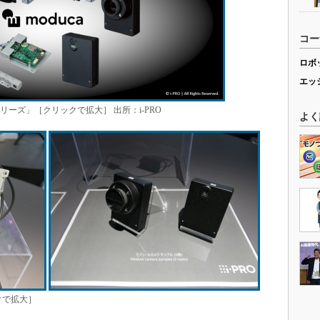
コー
ロボ
エッ
シリーズ」［クリックで拡大］ 出所：i-PRO
よく
クで拡大］