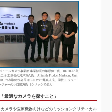
モジュールカメラ事業部 事業部長の塚原伸一氏、RUTILEA取
の河津克久氏、AI inside Product Marketing Unit
RO 代表取締役会長 兼 CEOの中尾真人氏、同社 モジュー
ネージャーの小口隆恵氏［クリックで拡大］
は「最適なカメラを探すこと」
ティカメラや医療機器向けなどのミッションクリティカル