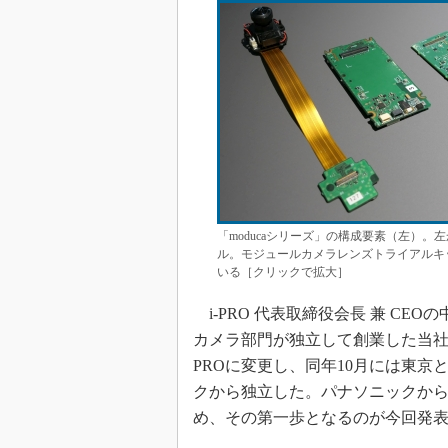
「moducaシリーズ」の構成要素（左）
ル。モジュールカメラレンズトライアルキ
いる［クリックで拡大］
i-PRO 代表取締役会長 兼 CE
カメラ部門が独立して創業した当社だ
PROに変更し、同年10月には東
クから独立した。パナソニックか
め、その第一歩となるのが今回発表す