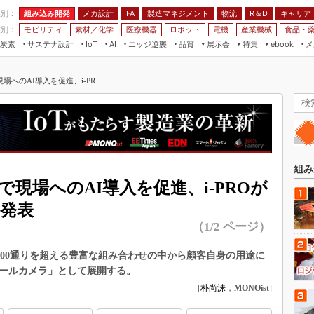
程別：
組み込み開発
メカ設計
製造マネジメント
物流
R＆D
キャリア
FA
業別：
モビリティ
素材／化学
医療機器
ロボット
電機
産業機械
食品・
炭素
サステナ設計
エッジ逆襲
品質
展示会
特集
メ
IoT
AI
ebook
伝承
組み込み開発
CEATEC
読者調査まとめ
編集後記
へのAI導入を促進、i-PR...
JIMTOF
保全
メカ設計
つながるクルマ
組込み/エッジ コンピューティング
ス
 AI
製造マネジメント
5G
展＆IoT/5Gソリューション展
VR／AR
FA
IIFES
モビリティ
フィールドサービス
国際ロボット展
素材／化学
FPGA
組み
ジャパンモビリティショー
で現場へのAI導入を促進、i-PROが
組み込み画像技術
TECHNO-FRONTIER
を発表
組み込みモデリング
人テク展
（1/2 ページ）
Windows Embedded
スマート工場EXPO
車載ソフト開発
表。1500通りを超える豊富な組み合わせの中から顧客自身の用途に
EdgeTech+
ュールカメラ」として展開する。
ISO26262
日本ものづくりワールド
[
朴尚洙
，
MONOist
]
無償設計ツール
AUTOMOTIVE WORLD