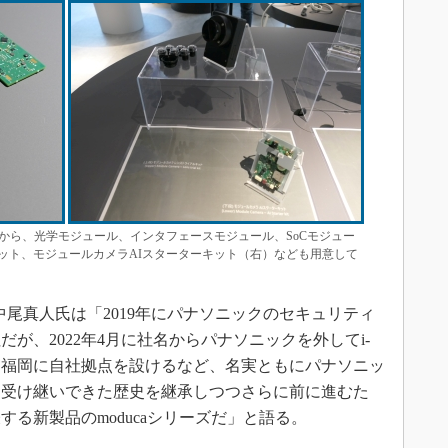
。左から、光学モジュール、インタフェースモジュール、SoCモジュー
ット、モジュールカメラAIスターターキット（右）なども用意して
Oの中尾真人氏は「2019年にパナソニックのセキュリティ
が、2022年4月に社名からパナソニックを外してi-
京と福岡に自社拠点を設けるなど、名実ともにパナソニッ
ら受け継いできた歴史を継承しつつさらに前に進むた
る新製品のmoducaシリーズだ」と語る。