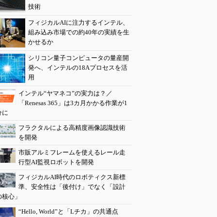
技術
フィジカルAIに注力するインテル、
組み込み市場での約40年の実績を生
かせるか
シリコン量子コンピュータの量産開
発へ、インテルの18Aプロセスを活
用
インテル“ヤマネコ”の実力は？／
「Renesas 365」は3カ月かかる作業が1
分に
フラクタルによる高精度画像認識技術
を開発
市販アルミフレームを使えるレール走
行型AI監視ロボットを開発
フィジカルAI時代のロボティクス新標
準、安全性は「後付け」でなく「設計
の核心」
“Hello, World”と「Lチカ」の共通点