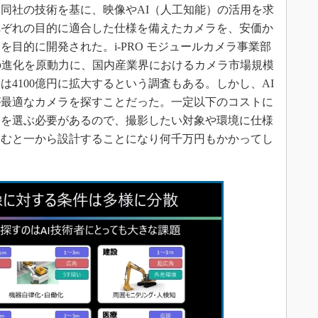
同社の技術を基に、映像やAI（人工知能）の活用を求
れぞれの目的に適合した仕様を備えたカメラを、安価か
目的に開発された。i-PRO モジュールカメラ事業部
の進化を原動力に、国内産業界におけるカメラ市場規模
6年には4100億円に拡大するという調査もある。しかし、AI
が最適なカメラを探すことだった。一定以下のコストに
ラを選ぶ必要があるので、撮影したい対象や環境に仕様
込むと一から設計することになり何千万円もかかってし