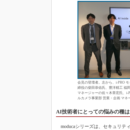
会見の登壇者。左から、i-PRO 
締役の柴田恭佑氏、豊洋精工 福岡工場 工場長
マネージャーの佐々木章宏氏、i-P
ルカメラ事業部 営業・企画 マ
AI技術者にとっての悩みの種
moducaシリーズは、セキュリ