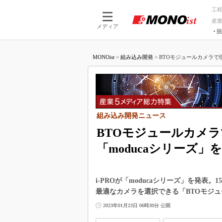
工
産
メディア
脱
つながる技術
AI×技術
MONOist
>
組み込み開発
>
BTOモジュールカメラで現場
つながる工場
AI×設備
つながるサービ
Physical
組み込み開発ニュース
BTOモジュールカメラ
「moducaシリーズ」
i-PROが「moducaシリーズ」を発
最適なカメラを選択できる「BTOモジ
2023年01月23日 06時30分 公開