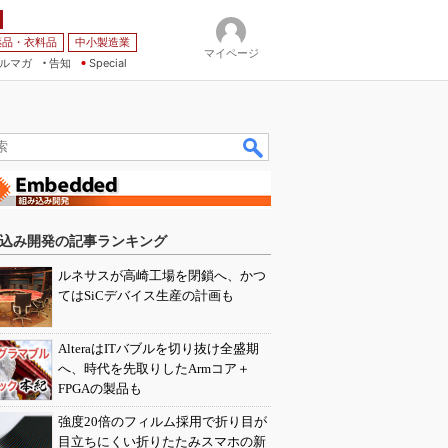
薬品・衣料品
中小製造業
マイページ
ルマガ
告知
Special
込み開発の記事ランキング
ルネサスが高崎工場を閉鎖へ、かつ
てはSiCデバイス生産の計画も
AlteraはITバブルを切り抜け全盛期
へ、時代を先取りしたArmコア＋
FPGAの製品も
強度20倍のフィルム採用で折り目が
目立ちにくい折りたたみスマホの新