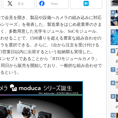
3Dプリンタ
見る
Share
産業オープンネット展
デジタルツインとCAE
東京都内で会見を開き、製品や設備へカメラの組み込みに対応
S＆OP
caシリーズ」を発表した。製造業をはじめ産業界のさま
インダストリー4.0
く、多数用意した光学モジュール、SoCモジュール、
イノベーション
わせることで、1500通りを超える豊富な組み合わせの
製造業ビッグデータ
ラを選択できる。さらに、1台から注文を受け付ける
メイドインジャパン
ば3営業日以内に出荷するという短納期も実現した。
PCと同じコンセプトであることから「BTOモジュールカメラ」
植物工場
る。同日から販売を開始しており、一般的な組み合わせで
知財マネジメント
きるという。
海外生産
グローバル設計・開発
制御セキュリティ
新型コロナへの対応