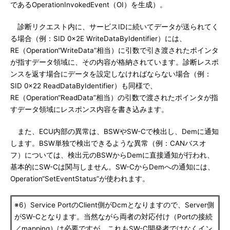
であるOperationInvokedEvent（OI）を生成）。
診断リクエスト内に、サービスIDに続いてデータが送られてく
る場合（例：SID 0x2E WriteDataByIdentifier）には、
RE（Operation“WriteData”相当）に引数で引き渡されたポインタ
が指すデータ領域に、その内容が格納されています。診断レスポ
ンスを返す場合にデータを設定しなければならない場合（例：
SID 0x22 ReadDataByIdentifier）も同様で、
RE（Operation“ReadData”相当）の引数で渡されたポインタが指
すデータ領域にレスポンス内容を書き込みます。
また、ECU内部の異常は、BSWやSW-Cで検出し、Demに通知
します。BSW単独で検出できるような異常（例：CANバスオ
フ）については、検出元のBSWからDemに直接通知が行われ、
基本的にSW-Cは関与しません。SW-CからDemへの通知には、
Operation“SetEventStatus”が使われます。
※6）Service PortのClient側がDcmとなりますので、Server側
がSW-Cとなります。当然ながら両者の対応付け（Portの接続
／mapping）は必要ですが、これもSW-C開発者ではなくイン