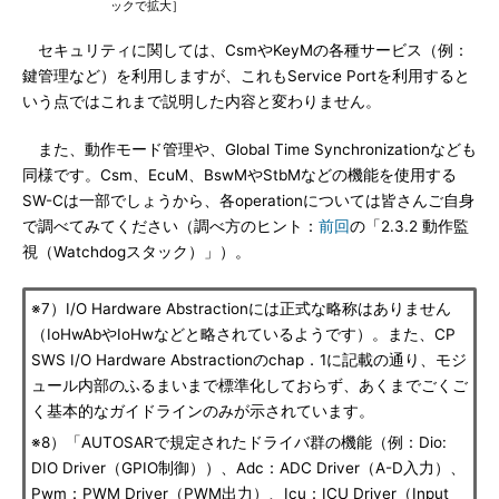
ックで拡大］
セキュリティに関しては、CsmやKeyMの各種サービス（例：
鍵管理など）を利用しますが、これもService Portを利用すると
いう点ではこれまで説明した内容と変わりません。
また、動作モード管理や、Global Time Synchronizationなども
同様です。Csm、EcuM、BswMやStbMなどの機能を使用する
SW-Cは一部でしょうから、各operationについては皆さんご自身
で調べてみてください（調べ方のヒント：
前回
の「2.3.2 動作監
視（Watchdogスタック）」）。
※7）I/O Hardware Abstractionには正式な略称はありません
（IoHwAbやIoHwなどと略されているようです）。また、CP
SWS I/O Hardware Abstractionのchap．1に記載の通り、モジ
ュール内部のふるまいまで標準化しておらず、あくまでごくご
く基本的なガイドラインのみが示されています。
※8）「AUTOSARで規定されたドライバ群の機能（例：Dio:
DIO Driver（GPIO制御））、Adc：ADC Driver（A-D入力）、
Pwm：PWM Driver（PWM出力）、Icu：ICU Driver（Input