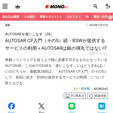
組み込み開発
メカ設計
製造マネジメント
モビリティ
FA
素材／化学
連載
2022年11月17日
AUTOSARを使いこなす（28）
AUTOSAR CP入門（その5）続・BSWが提供する
サービスの利用＋AUTOSARは銀の弾丸ではない!?
（2/4 ページ）
車載ソフトウェアを扱う上で既に必要不可欠なものとなっている
AUTOSAR。このAUTOSARを「使いこなす」にはどうすればい
いのだろうか。連載第28回は、「AUTOSAR CP入門」のその5と
して、前回に続き「BSWが提供するサービスの利用」について
取り上げる。
[
櫻井剛
，MONOist]
PC用表示
関連情報
Share
Post
LINE
Hatena