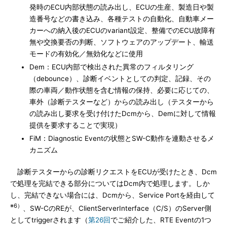
発時のECU内部状態の読み出し、ECUの生産、製造日や製
造番号などの書き込み、各種テストの自動化、自動車メー
カーへの納入後のECUのvariant設定、整備でのECU故障有
無や交換要否の判断、ソフトウェアのアップデート、輸送
モードの有効化／無効化などに使用
Dem：ECU内部で検出された異常のフィルタリング
（debounce）、診断イベントとしての判定、記録、その
際の車両／動作状態を含む情報の保持、必要に応じての、
車外（診断テスターなど）からの読み出し（テスターから
の読み出し要求を受け付けたDcmから、Demに対して情報
提供を要求することで実現）
FiM：Diagnostic Eventの状態とSW-C動作を連動させるメ
カニズム
診断テスターからの診断リクエストをECUが受けたとき、Dcm
で処理を完結できる部分についてはDcm内で処理します。しか
し、完結できない場合には、Dcmから、Service Portを経由して
※6）
、SW-CのREが、ClientServerInterface（C/S）のServer側
としてtriggerされます（
第26回
でご紹介した、RTE Eventの1つ