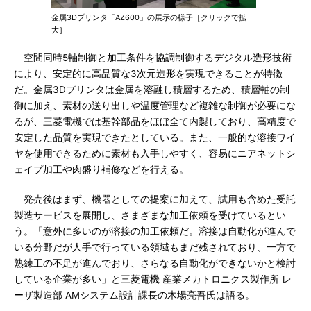
金属3Dプリンタ「AZ600」の展示の様子［クリックで拡
大］
空間同時5軸制御と加工条件を協調制御するデジタル造形技術
により、安定的に高品質な3次元造形を実現できることが特徴
だ。金属3Dプリンタは金属を溶融し積層するため、積層軸の制
御に加え、素材の送り出しや温度管理など複雑な制御が必要にな
るが、三菱電機では基幹部品をほぼ全て内製しており、高精度で
安定した品質を実現できたとしている。また、一般的な溶接ワイ
ヤを使用できるために素材も入手しやすく、容易にニアネットシ
ェイプ加工や肉盛り補修などを行える。
発売後はまず、機器としての提案に加えて、試用も含めた受託
製造サービスを展開し、さまざまな加工依頼を受けているとい
う。「意外に多いのが溶接の加工依頼だ。溶接は自動化が進んで
いる分野だが人手で行っている領域もまだ残されており、一方で
熟練工の不足が進んでおり、さらなる自動化ができないかと検討
している企業が多い」と三菱電機 産業メカトロニクス製作所 レ
ーザ製造部 AMシステム設計課長の木場亮吾氏は語る。