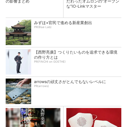
の影響まとめ
だわったオムロンの“オープン
な”IO-Linkマスター
みずほ×官民で進める新産業創出
PR(Blue Lab)
【西野亮廣】つくりたいものを追求できる環境
の作り方とは
PR(FINCHI on GOETHE)
arrowsの頑丈さがとんでもないレベルに
PR(arrows)