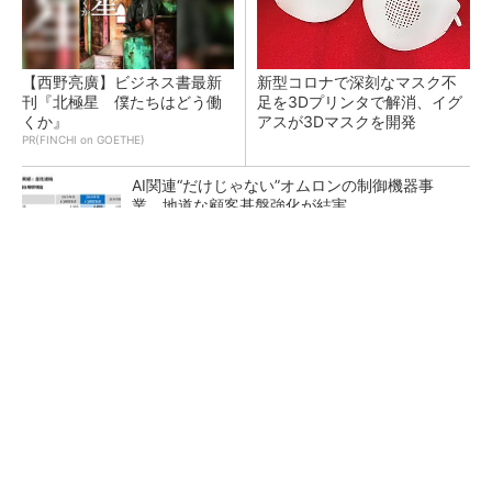
【西野亮廣】ビジネス書最新
新型コロナで深刻なマスク不
刊『北極星 僕たちはどう働
足を3Dプリンタで解消、イグ
くか』
アスが3Dマスクを開発
PR(FINCHI on GOETHE)
AI関連“だけじゃない”オムロンの制御機器事
業、地道な顧客基盤強化が結実
【レベル14】生成AIを味方に、3D CADを使い
こなそう！
「取りあえずボルトで固定」は禁物 締結部設
計で押さえるべき基本