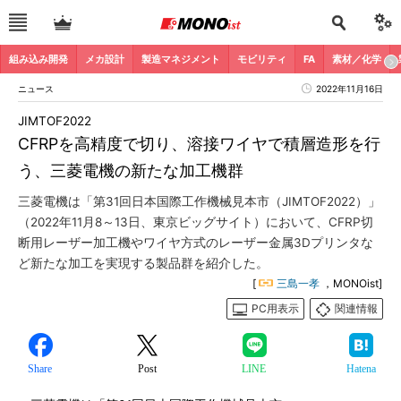
組み込み開発
メカ設計
製造マネジメント
モビリティ
FA
素材／化学
ニュース
2022年11月16日
JIMTOF2022
CFRPを高精度で切り、溶接ワイヤで積層造形を行
う、三菱電機の新たな加工機群
三菱電機は「第31回日本国際工作機械見本市（JIMTOF2022）」
（2022年11月8～13日、東京ビッグサイト）において、CFRP切
断用レーザー加工機やワイヤ方式のレーザー金属3Dプリンタな
ど新たな加工を実現する製品群を紹介した。
[
三島一孝
，MONOist]
PC用表示
関連情報
Share
Post
LINE
Hatena