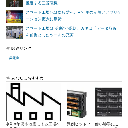
推進する三菱電機
スマート工場化は次段階へ、AI活用の定着とアプリケ
ーション拡大に期待
スマート工場は“分断”が課題、カギは「データ取得」
を前提としたツールの充実
関連リンク
三菱電機
あなたにおすすめ
令和8年熊本地震による工場へ
異例ヒット？ 使い勝手にこ