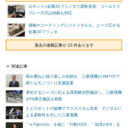
ロボット×金属3Dプリンタで柔軟造形、コールドス
プレー方式は純銅も対応
補修やコーティングにバイメタルも、ニーズ広がる
金属3Dプリンタ
過去の連載記事が 23 件あります
関連記事
積み重ねと繰り返しの信頼を、三菱電機がJIMTOFで
新たなモノづくり支援提案
進化するニーズに応える課題解決型施設へ、三菱電機
がFA展示施設を刷新
人とロボットの協働でマスカスタム生産、デジタルに
よる柔軟性を示した三菱電機
「e-F@ctoty」を核に「行動のDX」「知見のDX」を