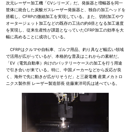
次元レーザー加工機「CVシリーズ」だ。発振器と増幅器を同一
筐体に統合した炭酸ガスレーザー発振器と、独自の加工ヘッドを
搭載し、CFRPの微細加工を実現している。また、切削加工やウ
オータージェット加工などの既存の工法の約6倍となる加工速度
を実現し、従来生産性が課題となっていたCFRP加工の効率を大
幅に高めることに成功している。
CFRPはクルマや自転車、ゴルフ用品、釣り具など幅広い領域
で活用が広がっているが、本格的な普及はこれからの素材だ。
「EV（電気自動車）向けのバッテリーケースの加工を行う用途
で引き合いが来ている。特に、中国メーカーなどから反応が良
く、海外で先に動きが広がりそうだ」と三菱電機 産業メカトロ
ニクス製作所 レーザー製造部長 佐藤東洋司氏は述べている。