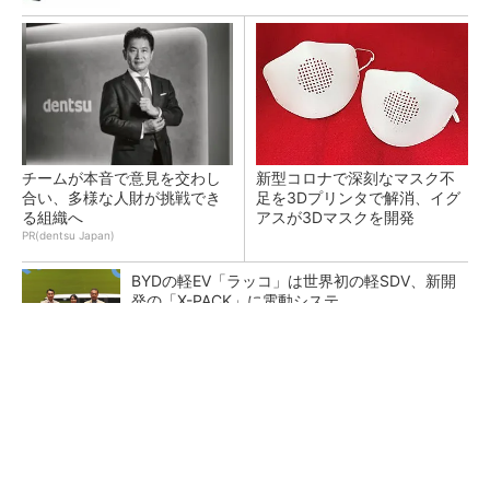
チームが本音で意見を交わし
新型コロナで深刻なマスク不
合い、多様な人財が挑戦でき
足を3Dプリンタで解消、イグ
る組織へ
アスが3Dマスクを開発
PR(dentsu Japan)
BYDの軽EV「ラッコ」は世界初の軽SDV、新開
発の「X-PACK」に電動システ...
ペロブスカイト太陽電池の量産に有効なイン
ク、従来比で1.5倍の性能向上