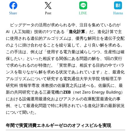
Share
Post
LINE
Hatena
ビッグデータの活用が求められる中、注目を集めているのが
AI（人工知能）技術の1つである「
進化計算
」だ。進化計算で主
に使用される遺伝的アルゴリズムは、優秀な解同士を遺伝子交配
のように掛け合わせることを繰り返して、より良い解を求める。
この手法は、例えば「使用する電力量は減らしつつ、生産性は確
保したい」といった相反する関係にある問題の解を、1回の実行
で求められるのが特徴だ。「実世界は、相反する目的の中でバラ
ンスを取りながら解を求める状況であふれています」と、最適化
アルゴリズムについて研究する電気通信大学大学院 情報理工学
研究科 情報学専攻 准教授の佐藤寛之氏は述べる。佐藤氏に、最
新の共同研究である三菱電機の
ZEB
（net Zero Energy Building）
における設備運用最適化およびアスクルの在庫配置最適化の事
例、そして最適化問題で特に利用されている進化計算の最新状況
について聞いた。
年間で実質消費エネルギーゼロのオフィスビルを実現