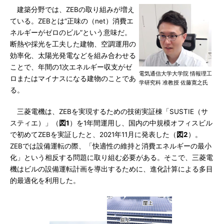
建築分野では、ZEBの取り組みが増え
ている。ZEBとは“正味の（net）消費エ
ネルギーがゼロのビル”という意味だ。
断熱や採光を工夫した建物、空調運用の
効率化、太陽光発電などを組み合わせる
ことで、年間の1次エネルギー収支がゼ
電気通信大学大学院 情報理工
ロまたはマイナスになる建物のことであ
学研究科 准教授 佐藤寛之氏
る。
三菱電機は、ZEBを実現するための技術実証棟「SUSTIE（サ
スティエ）」（
図1
）を1年間運用し、国内の中規模オフィスビル
で初めてZEBを実証したと、2021年11月に発表した（
図2
）。
ZEBでは設備運転の際、「快適性の維持と消費エネルギーの最小
化」という相反する問題に取り組む必要がある。そこで、三菱電
機はビルの設備運転計画を導出するために、進化計算による多目
的最適化を利用した。