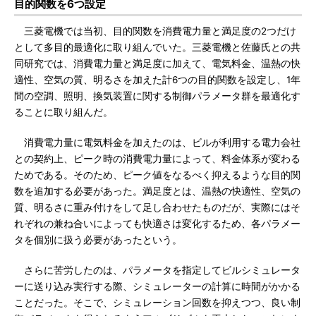
目的関数を6つ設定
三菱電機では当初、目的関数を消費電力量と満足度の2つだけ
として多目的最適化に取り組んでいた。三菱電機と佐藤氏との共
同研究では、消費電力量と満足度に加えて、電気料金、温熱の快
適性、空気の質、明るさを加えた計6つの目的関数を設定し、1年
間の空調、照明、換気装置に関する制御パラメータ群を最適化す
ることに取り組んだ。
消費電力量に電気料金を加えたのは、ビルが利用する電力会社
との契約上、ピーク時の消費電力量によって、料金体系が変わる
ためである。そのため、ピーク値をなるべく抑えるような目的関
数を追加する必要があった。満足度とは、温熱の快適性、空気の
質、明るさに重み付けをして足し合わせたものだが、実際にはそ
れぞれの兼ね合いによっても快適さは変化するため、各パラメー
タを個別に扱う必要があったという。
さらに苦労したのは、パラメータを指定してビルシミュレータ
ーに送り込み実行する際、シミュレーターの計算に時間がかかる
ことだった。そこで、シミュレーション回数を抑えつつ、良い制