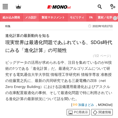
組み込み開発
メカ設計
製造マネジメント
モビリティ
FA
素材／化学
特集
2022年10月27日
進化計算の最新動向を知る
現実世界は最適化問題であふれている、SDGs時代
にみる「進化計算」の可能性
（1/2 ページ）
ビッグデータの活用が求められる中、注目を集めているのがAI技
術の1つである「進化計算」だ。最適化アルゴリズムについて研
究する電気通信大学大学院 情報理工学研究科 情報学専攻 准教授
の佐藤寛之氏に、最新の共同研究である三菱電機のZEB（net
Zero Energy Building）における設備運用最適化およびアスクル
の在庫配置最適化の事例、そして最適化問題で特に利用されてい
る進化計算の最新状況について話を聞いた。
[
加藤まどみ
，MONOist]
PC用表示
関連情報