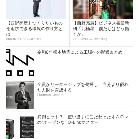
【西野亮廣】つくりたいもの
【西野亮廣】ビジネス書最新
を追求できる環境の作り方と
刊『北極星 僕たちはどう働
は
くか』
PR(FINCHI on GOETHE)
PR(FINCHI on GOETHE)
令和8年熊本地震による工場への影響まとめ
全員がリーダーシップを発揮し、自分より優れ
た人財を育成する
PR(dentsu Japan)
異例ヒット？ 使い勝手にこだわったオムロン
の“オープンな”IO-Linkマスター