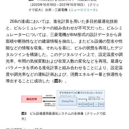
（2020年10月19日～2021年10月18日）［クリッ
クで拡大］ 出所：三菱電機（
ニュースリリース
）
ZEBの達成においては、進化計算を用いた多目的最適化技術
と、ビルシミュレーターの組み合わせが不可欠だった。ビルシミ
ュレーターについては、三菱電機がBIM形式の設計データから床
面積や断熱性などの建築情報を抽出し、またビル設備の型名や性
能などの情報を収集。それらを基に、ビルの状態を再現したデジ
タルツインを構築した。このデジタルツイン上で、設定温度や調
光率、年間の気候変動および在室人数の変化などを再現。最適な
パラメータを求める進化計算と組み合わせることにより、設定温
度や調光率などの運転計画および、消費エネルギー量と快適性を
導出することに成功した（
図3
）。
図3
ビル設備運用最適化システムの全体像［クリックで拡
大］