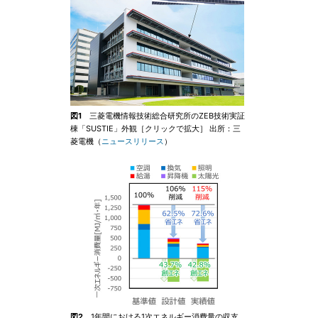
図1
三菱電機情報技術総合研究所のZEB技術実証
棟「SUSTIE」外観［クリックで拡大］ 出所：三
菱電機（
ニュースリリース
）
図2
1年間における1次エネルギー消費量の収支