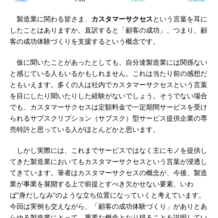
製造業に関わる皆さま、
カスタマーサクセス
という言葉を耳に
したことはありますか。直訳すると「顧客の成功」、つまり、顧
客の成功体験づくりを支援するという概念です。
仮に聞いたことがあったとしても、自分達製造業には関係ない
と感じている人もいるかもしれません。これは当たり前の感想だ
ともいえます。多くの人は社内でカスタマーサクセスという言葉
を目にしたり聞いたりした経験がないでしょう。そうでない場合
でも、カスタマーサクセスは定額料金で一定期間サービスを受け
られるサブスクリプション（サブスク）型サービス提供企業の専
売特許と思っている人がほとんどかと思います。
しかし実際には、これまでサービスではなく主にモノを提供し
てきた製造業においてもカスタマーサクセスという言葉が浸透し
てきています。筆者はカスタマーサクセスの概念が、今後、製造
業が事業を展開する上で前提とすべき欠かせない要素、いわ
ば”身だしなみ”のような立ち位置になっていくと考えています。
今回は実例も交えながら、「顧客の成功体験づくり」がありとあ
らゆる製造業にとって、重要な概念となり得ることを説明してい