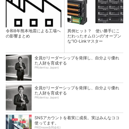
令和8年熊本地震による工場へ
異例ヒット？ 使い勝手にこ
の影響まとめ
だわったオムロンの“オープン
な”IO-Linkマスター
全員がリーダーシップを発揮し、自分より優れ
た人財を育成する
PR(dentsu Japan)
全員がリーダーシップを発揮し、自分より優れ
た人財を育成する
PR(dentsu Japan)
SNSアカウントを着実に成長。実はみんなココ
使ってます。
PR(Dreaw合同会社)