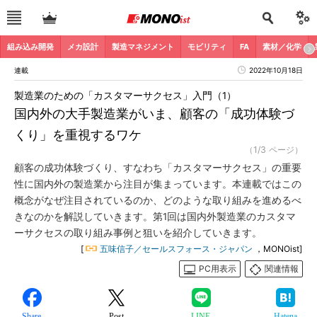
組み込み開発
メカ設計
製造マネジメント
モビリティ
FA
素材／化学
連載
2022年10月18日
製造業のための「カスタマーサクセス」入門（1）
国内外の大手製造業がいま、顧客の「成功体験づ
くり」を重視するワケ
（1/3 ページ）
顧客の成功体験づくり、すなわち「カスタマーサクセス」の重要
性に国内外の製造業から注目が集まっています。本連載ではこの
概念がなぜ注目されているのか、どのような取り組みを進めるべ
きなのかを解説していきます。第1回は国内外製造業のカスタマ
ーサクセスの取り組み事例と狙いを紹介していきます。
[
五味信子／セールスフォース・ジャパン
，MONOist]
PC用表示
関連情報
Share
Post
LINE
Hatena