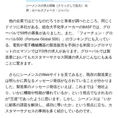
シーメンスの求人情報［クリックして拡大］ 出
所：セールスフォース・ジャパン
他の企業ではどうなのだろうかと筆者が調べたところ、同じく
ドイツに本社がある、総合大手化学メーカーのBASFでは、グロ
ーバルで59件の募集がありました。また、「フォーチュン・グロ
ーバル500（Fortune Global 500）」のランキングにも入ってい
る、電気や電子機械機器の製造販売を手掛ける米国コングロマリ
ットのエマソンでは113件の求人があります。グローバルでは製
造業においてもカスタマーサクセス関連の求人がこんなにもある
ことに驚きます。
さらにシーメンスのWebサイトを見てみると、既存の製造業と
は明らかに異なるメッセージ発信がなされていることが分かりま
した。製造業のメッセージ発信といえば、これまでは「他社よ
り、いかに機能や性能が優れているか」という視点でなされるの
が“王道”であったように思います。しかし、シーメンスは「いか
に顧客の課題を解決し、成功に導いたか」という視点に立ち、カ
スタマーサクセスの事例を多く紹介しているのです。