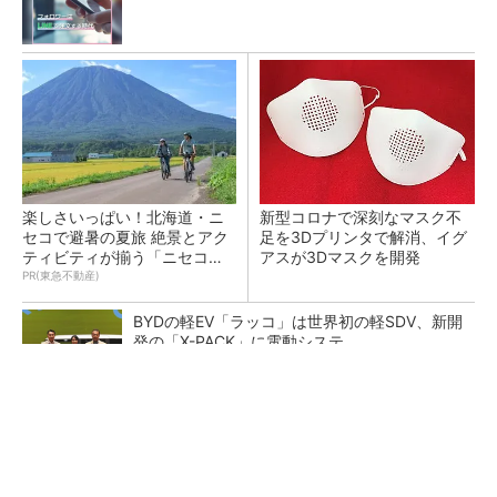
楽しさいっぱい！北海道・ニ
新型コロナで深刻なマスク不
セコで避暑の夏旅 絶景とアク
足を3Dプリンタで解消、イグ
ティビティが揃う「ニセコ
アスが3Dマスクを開発
東...
PR(東急不動産)
BYDの軽EV「ラッコ」は世界初の軽SDV、新開
発の「X-PACK」に電動システ...
ペロブスカイト太陽電池の量産に有効なイン
ク、従来比で1.5倍の性能向上