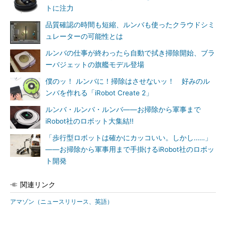
トに注力
品質確認の時間も短縮、ルンバも使ったクラウドシミ
ュレーターの可能性とは
ルンバの仕事が終わったら自動で拭き掃除開始、ブラ
ーバジェットの旗艦モデル登場
僕のッ！ ルンバに！掃除はさせないッ！ 好みのル
ンバを作れる「iRobot Create 2」
ルンバ・ルンバ・ルンバ――お掃除から軍事まで
iRobot社のロボット大集結!!
「歩行型ロボットは確かにカッコいい。しかし……」
――お掃除から軍事用まで手掛けるiRobot社のロボッ
ト開発
関連リンク
アマゾン（ニュースリリース、英語）