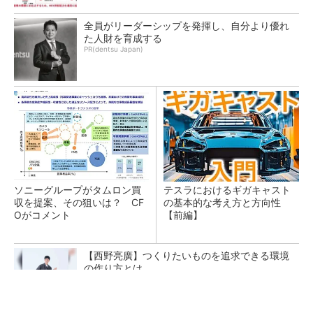
全員がリーダーシップを発揮し、自分より優れ
た人財を育成する
PR(dentsu Japan)
ソニーグループがタムロン買
テスラにおけるギガキャスト
収を提案、その狙いは？ CF
の基本的な考え方と方向性
Oがコメント
【前編】
【西野亮廣】つくりたいものを追求できる環境
の作り方とは
PR(FINCHI on GOETHE)