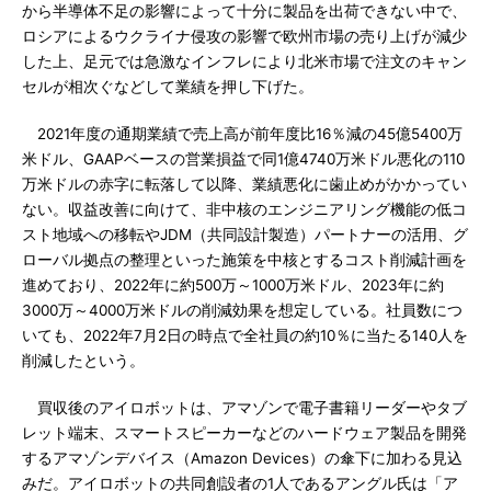
から半導体不足の影響によって十分に製品を出荷できない中で、
ロシアによるウクライナ侵攻の影響で欧州市場の売り上げが減少
した上、足元では急激なインフレにより北米市場で注文のキャン
セルが相次ぐなどして業績を押し下げた。
2021年度の通期業績で売上高が前年度比16％減の45億5400万
米ドル、GAAPベースの営業損益で同1億4740万米ドル悪化の110
万米ドルの赤字に転落して以降、業績悪化に歯止めがかかってい
ない。収益改善に向けて、非中核のエンジニアリング機能の低コ
スト地域への移転やJDM（共同設計製造）パートナーの活用、グ
ローバル拠点の整理といった施策を中核とするコスト削減計画を
進めており、2022年に約500万～1000万米ドル、2023年に約
3000万～4000万米ドルの削減効果を想定している。社員数につ
いても、2022年7月2日の時点で全社員の約10％に当たる140人を
削減したという。
買収後のアイロボットは、アマゾンで電子書籍リーダーやタブ
レット端末、スマートスピーカーなどのハードウェア製品を開発
するアマゾンデバイス（Amazon Devices）の傘下に加わる見込
みだ。アイロボットの共同創設者の1人であるアングル氏は「ア