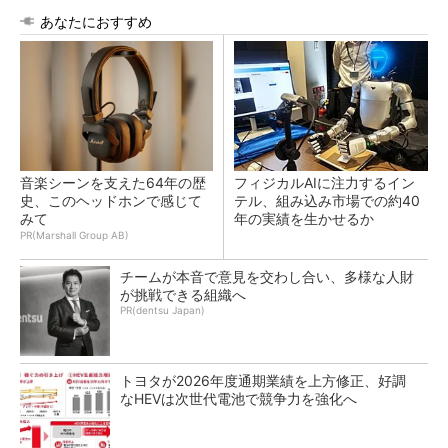
あなたにおすすめ
音楽シーンを支えた64年の歴
フィジカルAIに注力するイン
史、このヘッドホンで感じて
テル、組み込み市場での約40
みて
年の実績を生かせるか
PR(Marshall Group AB)
チームが本音で意見を交わし合い、多様な人財
が挑戦できる組織へ
PR(dentsu Japan)
トヨタが2026年度通期業績を上方修正、好調
なHEVは次世代電池で競争力を強化へ