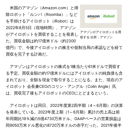
米国のアマゾン（Amazon.com）と掃
除ロボット「ルンバ（Roomba）」など
を手掛けるアイロボット（iRobot）は
2022年8月5日（現地時間）、アマゾン
アマゾンがアイロボットを買
がアイロボットを買収することを発表し
収する 出所：アマゾン
た。買収金額は約17億米ドル（約2300
億円）で、今後アイロボットの株主や規制当局の承認などを経て
買収を完了する計画だ。
アマゾンはアイロボットの株式を1株当たり61米ドルで買収す
る予定。買収金額の約17億米ドルにはアイロボットの純負債も含
まれており、全額を現金で取引することになる。また、現在のア
イロボット 会長兼CEOのコリン・アングル（Colin Angle）氏
は、買収完了後もアイロボットのCEOにとどまるという。
アイロボットは同日、2022年度第2四半期（4～6月期）の決算
を発表している。2022年度上期（1～6月期）累計の売上高は前
年同期比19％減の5億4730万米ドル、GAAPベースの営業損益は
同9050万米ドル悪化の8720万米ドルの赤字だった。2021年後半