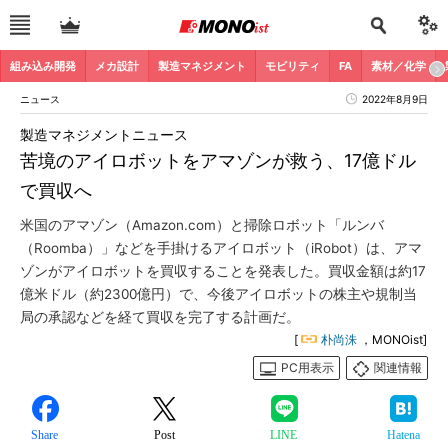
組み込み開発
メカ設計
製造マネジメント
モビリティ
FA
素材／化学
ニュース
2022年8月9日
製造マネジメントニュース
苦境のアイロボットをアマゾンが救う、17億ドル
で買収へ
米国のアマゾン（Amazon.com）と掃除ロボット「ルンバ
（Roomba）」などを手掛けるアイロボット（iRobot）は、アマ
ゾンがアイロボットを買収することを発表した。買収金額は約17
億米ドル（約2300億円）で、今後アイロボットの株主や規制当
局の承認などを経て買収を完了する計画だ。
[
朴尚洙
，MONOist]
PC用表示
関連情報
Share
Post
LINE
Hatena