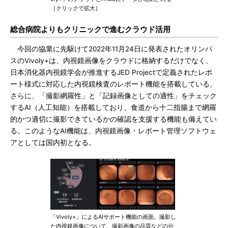
［クリックで拡大］
総合病院よりもクリニックで進むクラウド活用
今回の協業に先駆けて2022年11月24日に発表されたオリンパ
スのVivoly+は、内視鏡画像をクラウドに格納するだけでなく、
日本消化器内視鏡学会が推進するJED Projectで定義されたレポ
ート様式に対応した内視鏡検査のレポート機能を搭載している。
さらに、「撮影網羅性」と「記録画像としての適性」をチェック
するAI（人工知能）を搭載しており、食道から十二指腸まで網羅
的かつ適切に撮影できているかの確認を支援する機能も備えてい
る。このようなAI機能は、内視鏡画像・レポート管理ソフトウェ
アとしては国内初となる。
「Vivoly+」によるAIサポート機能の画面。撮影し
た内視鏡画像について、撮影画像の品質などの分