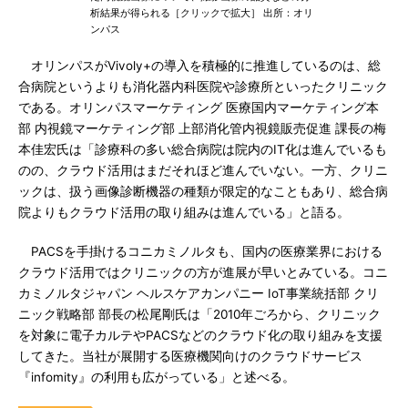
析結果が得られる［クリックで拡大］ 出所：オリ
ンパス
オリンパスがVivoly+の導入を積極的に推進しているのは、総
合病院というよりも消化器内科医院や診療所といったクリニック
である。オリンパスマーケティング 医療国内マーケティング本
部 内視鏡マーケティング部 上部消化管内視鏡販売促進 課長の梅
本佳宏氏は「診療科の多い総合病院は院内のIT化は進んでいるも
のの、クラウド活用はまだそれほど進んでいない。一方、クリニ
ックは、扱う画像診断機器の種類が限定的なこともあり、総合病
院よりもクラウド活用の取り組みは進んでいる」と語る。
PACSを手掛けるコニカミノルタも、国内の医療業界における
クラウド活用ではクリニックの方が進展が早いとみている。コニ
カミノルタジャパン ヘルスケアカンパニー IoT事業統括部 クリ
ニック戦略部 部長の松尾剛氏は「2010年ごろから、クリニック
を対象に電子カルテやPACSなどのクラウド化の取り組みを支援
してきた。当社が展開する医療機関向けのクラウドサービス
『infomity』の利用も広がっている」と述べる。