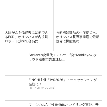
大腸がんを低侵襲に治療でき
医療機器部品の生産拠点へ、
るESD、オリンパスが内視鏡
オリンパス長野事業場で最新
ロボット技術で容易に
設備に機能集約
Stellantis次世代モデルの一部にMobileyeのク
ラウド連携型先進運転...
FINCHI主催「IVS2026」トークセッションが
話題に！
PR(FINCHI on GOETHE)
フィジカルAIで柔軟物体ハンドリング実証、安