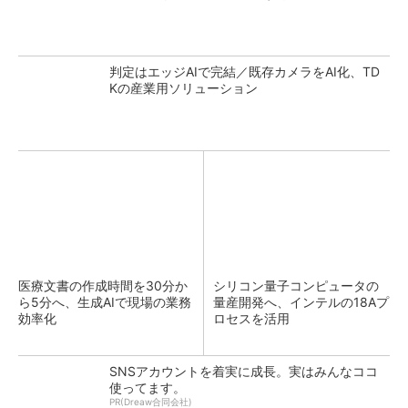
判定はエッジAIで完結／既存カメラをAI化、TD
Kの産業用ソリューション
医療文書の作成時間を30分か
シリコン量子コンピュータの
ら5分へ、生成AIで現場の業務
量産開発へ、インテルの18Aプ
効率化
ロセスを活用
SNSアカウントを着実に成長。実はみんなココ
使ってます。
PR(Dreaw合同会社)