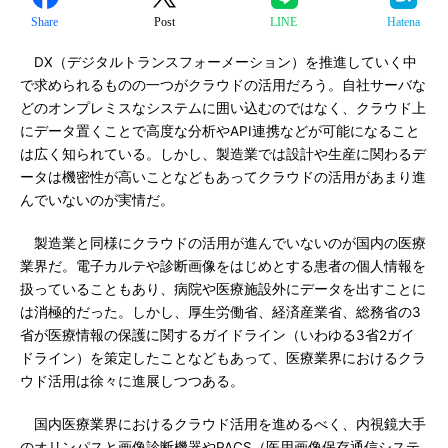
Share
Post
LINE
Hatena
DX（デジタルトランスフォーメーション）を推進していく中
で求められるものの一つがクラウドの活用だろう。自社サーバな
どのオンプレミスなシステムに囲い込むのではなく、クラウド上
にデータ置くことで高度な分析やAPI連携などが可能になること
は広く知られている。しかし、製造業では設計や生産に関わるデ
ータは機密性が高いことなどもあってクラウドの活用があまり進
んでいないのが実情だ。
製造業と同様にクラウドの活用が進んでいないのが国内の医療
業界だ。電子カルテや診断画像をはじめとする患者の個人情報を
扱っていることもあり、病院や医療施設外にデータを出すことに
は消極的だった。しかし、厚生労働省、経済産業省、総務省の3
省が医療情報の保護に関するガイドライン（いわゆる3省2ガイ
ドライン）を策定したことなどもあって、医療業界におけるクラ
ウド活用は徐々に進展しつつある。
国内医療業界におけるクラウド活用を進めるべく、内視鏡大手
のオリンパスと画像診断機器やPACS（医用画像保存通信システ