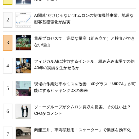
AI関連“だけじゃない”オムロンの制御機器事業、地道な
顧客基盤強化が結実
量産プロセスで、完璧な量産（組み立て）と検査ができ
ない理由
フィジカルAIに注力するインテル、組み込み市場での約
40年の実績を生かせるか
現場の作業効率やミスを改善 XRグラス「MiRZA」が可
能にするピッキングDXの未来
ソニーグループがタムロン買収を提案、その狙いは？
CFOがコメント
商船三井、車両移動用「スケーター」で業務を効率化