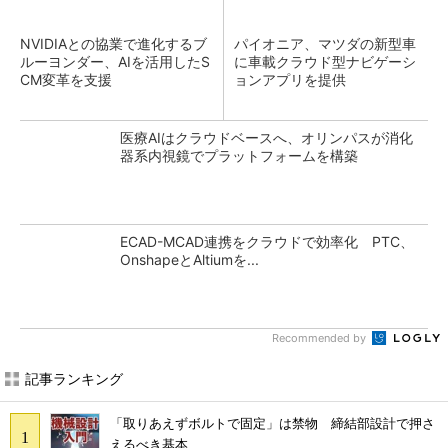
NVIDIAとの協業で進化するブ
パイオニア、マツダの新型車
ルーヨンダー、AIを活用したS
に車載クラウド型ナビゲーシ
CM変革を支援
ョンアプリを提供
医療AIはクラウドベースへ、オリンパスが消化
器系内視鏡でプラットフォームを構築
ECAD-MCAD連携をクラウドで効率化 PTC、
OnshapeとAltiumを...
Recommended by
記事ランキング
「取りあえずボルトで固定」は禁物 締結部設計で押さ
えるべき基本