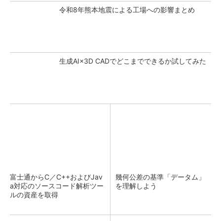
令和8年熊本地震による工場への影響まとめ
生成AI×3D CADでどこまでできるか試してみた
富士通からC／C++およびJav
幾何公差の基準「データム」
a対応のソースコード解析ツー
を理解しよう
ルの資産を取得