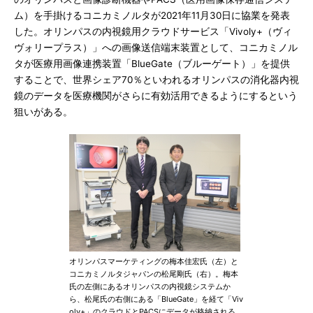
ム）を手掛けるコニカミノルタが2021年11月30日に協業を発表
した。オリンパスの内視鏡用クラウドサービス「Vivoly+（ヴィ
ヴォリープラス）」への画像送信端末装置として、コニカミノル
タが医療用画像連携装置「BlueGate（ブルーゲート）」を提供
することで、世界シェア70％といわれるオリンパスの消化器内視
鏡のデータを医療機関がさらに有効活用できるようにするという
狙いがある。
オリンパスマーケティングの梅本佳宏氏（左）と
コニカミノルタジャパンの松尾剛氏（右）。梅本
氏の左側にあるオリンパスの内視鏡システムか
ら、松尾氏の右側にある「BlueGate」を経て「Viv
oly+」のクラウドとPACSにデータが格納される