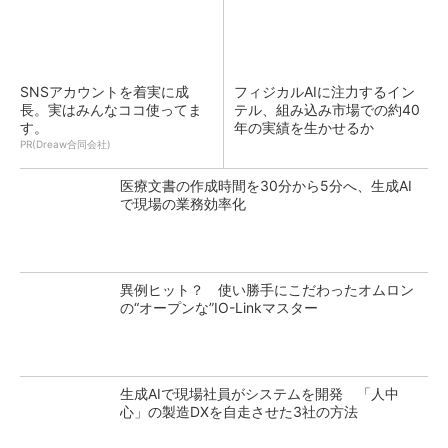
SNSアカウントを着実に成
フィジカルAIに注力するイン
長。実はみんなココ使ってま
テル、組み込み市場での約40
す。
年の実績を生かせるか
PR(Dreaw合同会社)
医療文書の作成時間を30分から5分へ、生成AI
で現場の業務効率化
異例ヒット？ 使い勝手にこだわったオムロン
の“オープンな”IO-Linkマスター
生成AIで現場社員がシステムを開発 「人中
心」の製造DXを自走させた3社の方法