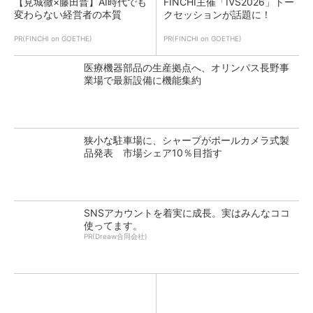
【見城徹×藤田晋】AI時代でも
FINCHI主催「IVS2026」トー
変わらない経営者の本質
クセッションが話題に！
PR(FINCHI on GOETHE)
PR(FINCHI on GOETHE)
医療機器部品の生産拠点へ、オリンパス長野事
業場で最新設備に機能集約
狭小な駐車場に、シャープがポールカメラ式製
品発表 市場シェア10％目指す
SNSアカウントを着実に成長。実はみんなココ
使ってます。
PR(Dreaw合同会社)