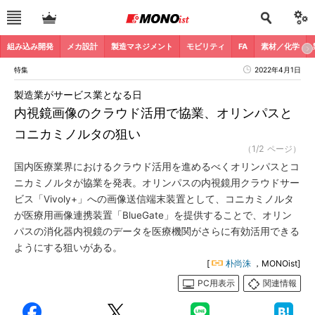
組み込み開発
メカ設計
製造マネジメント
モビリティ
FA
素材／化学
特集
2022年4月1日
製造業がサービス業となる日
内視鏡画像のクラウド活用で協業、オリンパスと
コニカミノルタの狙い
（1/2 ページ）
国内医療業界におけるクラウド活用を進めるべくオリンパスとコ
ニカミノルタが協業を発表。オリンパスの内視鏡用クラウドサー
ビス「Vivoly+」への画像送信端末装置として、コニカミノルタ
が医療用画像連携装置「BlueGate」を提供することで、オリン
パスの消化器内視鏡のデータを医療機関がさらに有効活用できる
ようにする狙いがある。
[
朴尚洙
，MONOist]
PC用表示
関連情報