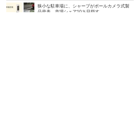
狭小な駐車場に、シャープがポールカメラ式製
品発表 市場シェア10％目指す
ルネサスが高崎工場を閉鎖へ、かつてはSiCデ
バイス生産の計画も
なぜ熊本に半導体産業が集まるのか――地震で
工場稼働停止相次ぐ