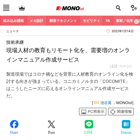
組み込み開発
メカ設計
製造マネジメント
モビリティ
FA
素材／化学
ニュース
2022年1月14日
技術承継
現場人材の教育もリモート化を、需要増のオンラ
インマニュアル作成サービス
（2/2 ページ）
製造現場ではコロナ禍などを背景に人材教育のオンライン化を検
討する向きが強まっている。コニカミノルタの「COCOMITE」
はこうしたニーズに応えるオンラインマニュアル作成サービス
だ。
[
池谷翼
，MONOist]
PC用表示
関連情報
Share
Post
LINE
Hatena