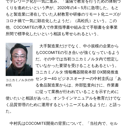
でテレワーク化が一気に進み、「遠隔で教育を行うための体制づ
くりを進めたいという声が、2020年の4～5月に急増した。もと
もと製造業に潜在していた人材教育や研修のリモート化ニーズが
コロナ禍で一気に顕在化したようだ」（高松氏）という。この
他、COCOMITEの導入で作業指導書や組み立て手順書を全事業
所間で標準化したいという相談も寄せられるという、
大手製造業だけでなく、中小規模の企業から
もCOCOMITEの引き合いが強くなっているよう
だ。その中では当初コニカミノルタ内で想定し
ていなかった要望を受けることもあるという。
コニカミノルタ 情報機器開発本部 DX開発推進
センター4G ビジネスオーナーの中村圭氏は「あ
コニカミノルタの中
る食品製造業からは、外部監査向けに、作業書
村氏
に従って業務が行われていることを示すために
使いたいと相談があった。オンラインマニュアルを教育だけでな
く品質管理のために運用するというニーズもあるようだ」と語っ
た。
中村氏はCOCOMITE開発の背景について、「当社内で、セル