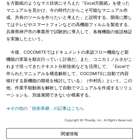
を方眼紙のようなマス目状にそろえた『Excel方眼紙』を使った
マニュアルを見かけ、今の時代だからこそ可能なマニュアル作
成、共有のツールを作りたいと考えた」と説明する。開発に際し
てはテレビやスマートフォンなどの高機能フィルムを製造する、
兵庫県神戸市の事業所で試験的に導入して、各種機能の仮説検証
を実施したという。
今後、COCOMITEではドキュメントの承認フロー機能など新
機能の実装を順次行っていく計画だ。また、コニカミノルタがこ
れまで培ってきたテキスト分析技術などを活用して、「Excelで
作られたマニュアルを構造解析して、COCOMITEに自動で内容
移行する新機能の開発を検討している」（中村氏）という。この
他、作業手順動画を解析して自動でマニュアルを作成するソリュ
ーションも、別途展開できないか模索する。
⇒その他の「技術承継」の記事はこちら
Copyright © ITmedia, Inc. All Rights Reserved.
関連情報