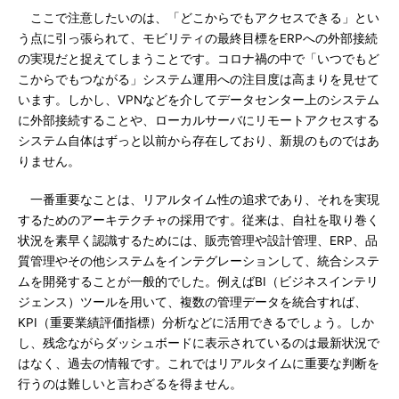
ここで注意したいのは、「どこからでもアクセスできる」とい
う点に引っ張られて、モビリティの最終目標をERPへの外部接続
の実現だと捉えてしまうことです。コロナ禍の中で「いつでもど
こからでもつながる」システム運用への注目度は高まりを見せて
います。しかし、VPNなどを介してデータセンター上のシステム
に外部接続することや、ローカルサーバにリモートアクセスする
システム自体はずっと以前から存在しており、新規のものではあ
りません。
一番重要なことは、リアルタイム性の追求であり、それを実現
するためのアーキテクチャの採用です。従来は、自社を取り巻く
状況を素早く認識するためには、販売管理や設計管理、ERP、品
質管理やその他システムをインテグレーションして、統合システ
ムを開発することが一般的でした。例えばBI（ビジネスインテリ
ジェンス）ツールを用いて、複数の管理データを統合すれば、
KPI（重要業績評価指標）分析などに活用できるでしょう。しか
し、残念ながらダッシュボードに表示されているのは最新状況で
はなく、過去の情報です。これではリアルタイムに重要な判断を
行うのは難しいと言わざるを得ません。