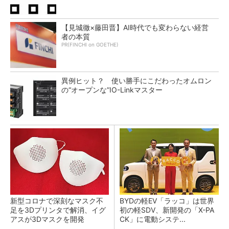
【見城徹×藤田晋】AI時代でも変わらない経営
者の本質
PR(FINCHI on GOETHE)
異例ヒット？ 使い勝手にこだわったオムロン
の“オープンな”IO-Linkマスター
新型コロナで深刻なマスク不
BYDの軽EV「ラッコ」は世界
足を3Dプリンタで解消、イグ
初の軽SDV、新開発の「X-PA
アスが3Dマスクを開発
CK」に電動システ...