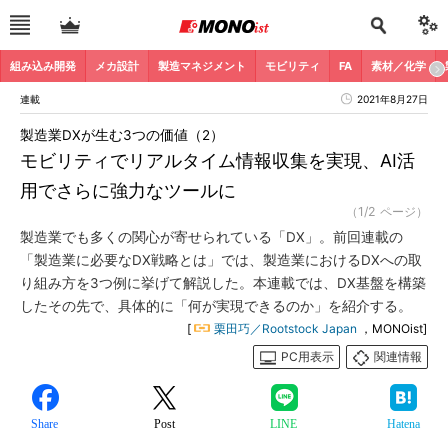
組み込み開発
メカ設計
製造マネジメント
モビリティ
FA
素材／化学
連載
2021年8月27日
製造業DXが生む3つの価値（2）
モビリティでリアルタイム情報収集を実現、AI活
用でさらに強力なツールに
（1/2 ページ）
製造業でも多くの関心が寄せられている「DX」。前回連載の
「製造業に必要なDX戦略とは」では、製造業におけるDXへの取
り組み方を3つ例に挙げて解説した。本連載では、DX基盤を構築
したその先で、具体的に「何が実現できるのか」を紹介する。
[
栗田巧／Rootstock Japan
，MONOist]
PC用表示
関連情報
Share
Post
LINE
Hatena