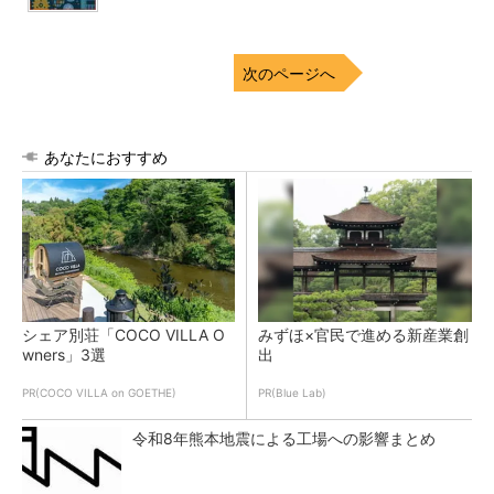
次のページへ
あなたにおすすめ
シェア別荘「COCO VILLA O
みずほ×官民で進める新産業創
wners」3選
出
PR(COCO VILLA on GOETHE)
PR(Blue Lab)
令和8年熊本地震による工場への影響まとめ