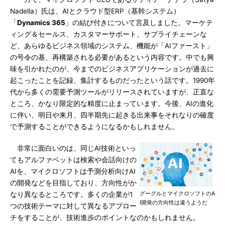
Nadella）氏は、AIとクラウド型ERP（基幹システム）
「
Dynamics 365
」の結び付きについて言及しました。マーケテ
ィング＆セールス、カスタマーサポート、サプライチェーンな
ど、あらゆるビジネス領域のシステム、機能が「AIファースト」
の号令の基、再構築される必要があるという内容です。中でも興
味を引かれたのが、今までのビジネスアプリケーションが過去に
起こったことを記録、集計するものだったという話です。1990年
代から多くの需要予測ツールがリリースされていますが、正直な
ところ、かなり限定的な精度に止まっています。今後、AIの進化
に伴い、明日や来月、四半期先に起きる出来事をそれなりの確度
で予測することができるようになるかもしれません。
非常に面白いのは、同じAI技術といっ
てもアルファベットは検索や会話向けの
AIを、マイクロソフトは予測分析向けAI
の開発などを目指しており、方向性がか
グーグルとマイクロソフトのA
なり異なるところです。多くの企業が1
I開発の方向性は違うようだ
つの技術テーマに対して異なるアプロー
チをすることが、技術進歩のポイントなのかもしれません。