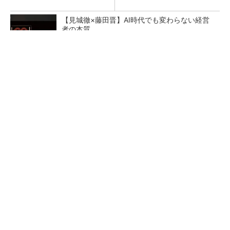
【見城徹×藤田晋】AI時代でも変わらない経営
者の本質
PR(FINCHI on GOETHE)
ペロブスカイト太陽電池の量産に有効なイン
ク、従来比で1.5倍の性能向上
【レベル14】生成AIを味方に、3D CADを使い
こなそう！