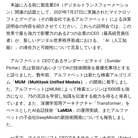
本論に入る前に製造業DX（デジタルトランスフォーメーショ
ン）関連の話題として、2021年7月27日に実施されたマイクロソ
フトとグーグル（その親会社であるアルファベット）による決算
説明会の内容を紹介させてください。これらの説明会では、この
世界で最も強力で影響力のある2つの企業のCEO（最高経営責任
者）が、新しいデジタル世界秩序形成における、「AI（人工知
能）」の潜在力と可能性について言及しています。
アルファベット CEOであるサンダー・ピチャイ（Sundar
Pichai）氏は冒頭のあいさつでAIの技術開発を最優先事項とする
と語りました。数年前、アルファベットは新たな検索アルゴリズ
ム「
MUM（Multitask Unified Models）
」の開発に着手しまし
た。アルファベットはMUMによって検索エンジンは1000倍も強
力になり、75の言語を学習し知識を伝達する能力を得ると発表し
ています。また、深層学習用アーキテクチャ「Transformer」を
ベースとしたAI会話技術「
LaMDA
」の運用実績、またアルファ
ベットの子会社DeepMindの新技術開発についても報告しまし
た。
一方で、マイクロソフト CEOであるサティア・ナデラ（Satya