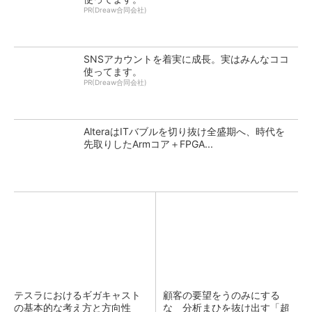
PR(Dreaw合同会社)
SNSアカウントを着実に成長。実はみんなココ
使ってます。
PR(Dreaw合同会社)
AlteraはITバブルを切り抜け全盛期へ、時代を
先取りしたArmコア＋FPGA...
テスラにおけるギガキャスト
顧客の要望をうのみにする
の基本的な考え方と方向性
な 分析まひを抜け出す「超