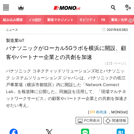
組み込み開発
メカ設計
製造マネジメント
モビリティ
FA
素材／化学
ニュース
2021年6月28日
製造業IoT
パナソニックがローカル5Gラボを横浜に開設、顧
客やパートナー企業との共創を加速
（2/3 ページ）
パナソニック コネクティッドソリューションズ社とパナソニッ
ク システムソリューションズ ジャパンは、パナソニックの佐江
戸事業場（横浜市都筑区）内に開設した「Network Connect
Lab」を報道陣に公開した。同施設を活用して、「現場マルチネ
ットワークサービス」の顧客やパートナー企業との共創を加速さ
せたい考え。
[
朴尚洙
，MONOist]
PC用表示
関連情報