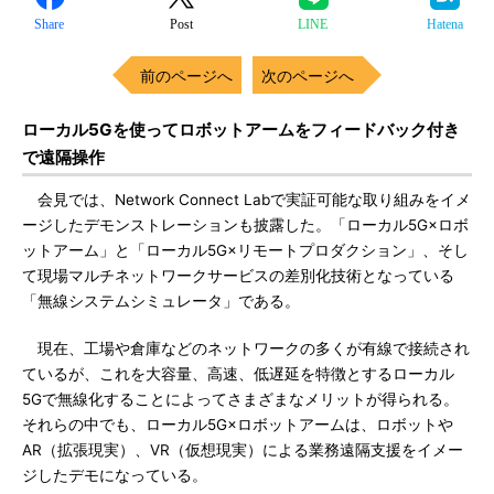
Share
Post
LINE
Hatena
前のページへ
次のページへ
ローカル5Gを使ってロボットアームをフィードバック付き
で遠隔操作
会見では、Network Connect Labで実証可能な取り組みをイメ
ージしたデモンストレーションも披露した。「ローカル5G×ロボ
ットアーム」と「ローカル5G×リモートプロダクション」、そし
て現場マルチネットワークサービスの差別化技術となっている
「無線システムシミュレータ」である。
現在、工場や倉庫などのネットワークの多くが有線で接続され
ているが、これを大容量、高速、低遅延を特徴とするローカル
5Gで無線化することによってさまざまなメリットが得られる。
それらの中でも、ローカル5G×ロボットアームは、ロボットや
AR（拡張現実）、VR（仮想現実）による業務遠隔支援をイメー
ジしたデモになっている。