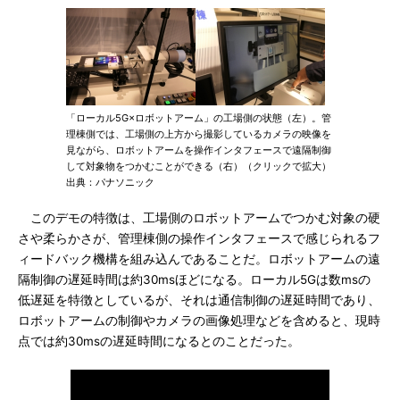
「ローカル5G×ロボットアーム」の工場側の状態（左）。管
理棟側では、工場側の上方から撮影しているカメラの映像を
見ながら、ロボットアームを操作インタフェースで遠隔制御
して対象物をつかむことができる（右）（クリックで拡大）
出典：パナソニック
このデモの特徴は、工場側のロボットアームでつかむ対象の硬
さや柔らかさが、管理棟側の操作インタフェースで感じられるフ
ィードバック機構を組み込んであることだ。ロボットアームの遠
隔制御の遅延時間は約30msほどになる。ローカル5Gは数msの
低遅延を特徴としているが、それは通信制御の遅延時間であり、
ロボットアームの制御やカメラの画像処理などを含めると、現時
点では約30msの遅延時間になるとのことだった。