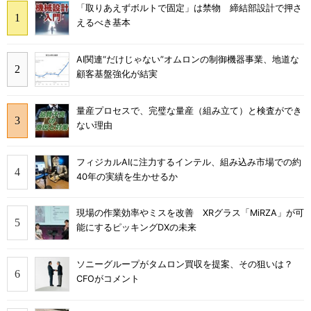
「取りあえずボルトで固定」は禁物 締結部設計で押さ
えるべき基本
AI関連“だけじゃない”オムロンの制御機器事業、地道な
顧客基盤強化が結実
量産プロセスで、完璧な量産（組み立て）と検査ができ
ない理由
フィジカルAIに注力するインテル、組み込み市場での約
40年の実績を生かせるか
現場の作業効率やミスを改善 XRグラス「MiRZA」が可
能にするピッキングDXの未来
ソニーグループがタムロン買収を提案、その狙いは？
CFOがコメント