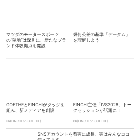
マツダのモータースポーツ
幾何公差の基準「データム」
の“聖地”は深川に、新たなブラ
を理解しよう
ンド体験拠点を開設
GOETHEとFINCHIがタッグを
FINCHI主催「IVS2026」トー
組み、新メディアを創設
クセッションが話題に！
PR(FINCHI on GOETHE)
PR(FINCHI on GOETHE)
SNSアカウントを着実に成長。実はみんなココ
使ってます。