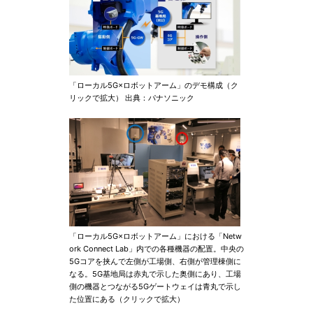
「ローカル5G×ロボットアーム」のデモ構成（ク
リックで拡大） 出典：パナソニック
「ローカル5G×ロボットアーム」における「Netw
ork Connect Lab」内での各種機器の配置。中央の
5Gコアを挟んで左側が工場側、右側が管理棟側に
なる。5G基地局は赤丸で示した奥側にあり、工場
側の機器とつながる5Gゲートウェイは青丸で示し
た位置にある（クリックで拡大）