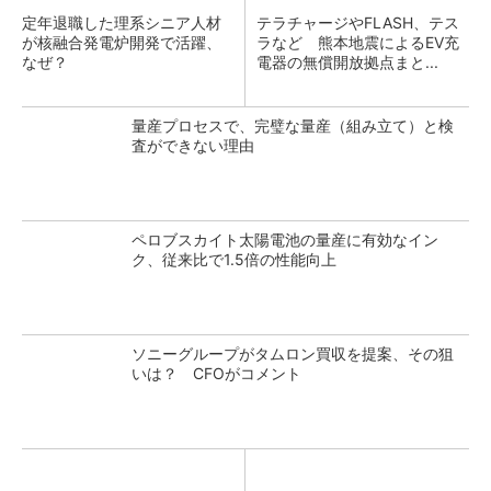
定年退職した理系シニア人材
テラチャージやFLASH、テス
が核融合発電炉開発で活躍、
ラなど 熊本地震によるEV充
なぜ？
電器の無償開放拠点まと...
量産プロセスで、完璧な量産（組み立て）と検
査ができない理由
ペロブスカイト太陽電池の量産に有効なイン
ク、従来比で1.5倍の性能向上
ソニーグループがタムロン買収を提案、その狙
いは？ CFOがコメント