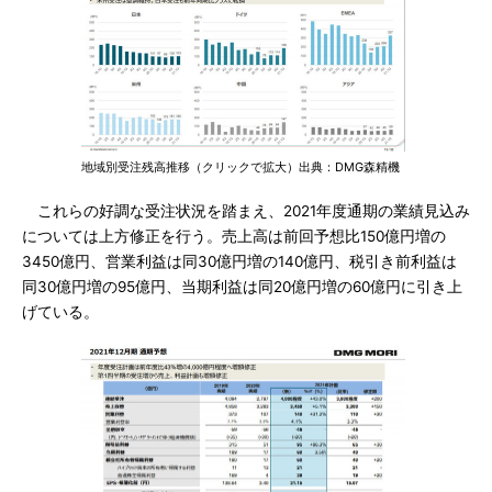
地域別受注残高推移（クリックで拡大）出典：DMG森精機
これらの好調な受注状況を踏まえ、2021年度通期の業績見込み
については上方修正を行う。売上高は前回予想比150億円増の
3450億円、営業利益は同30億円増の140億円、税引き前利益は
同30億円増の95億円、当期利益は同20億円増の60億円に引き上
げている。