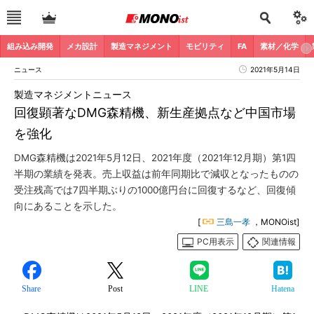
組み込み開発
メカ設計
製造マネジメント
モビリティ
FA
素材／化学
ニュース
2021年5月14日
製造マネジメントニュース
回復顕著なDMG森精機、新生産拠点など中国市場
を強化
DMG森精機は2021年5月12日、2021年度（2021年12月期）第1四
半期の業績を発表。売上収益は前年同期比で減収となったものの
受注残高では7四半期ぶりの1000億円台に回復するなど、回復傾
向にあることを示した。
[
三島一孝
，MONOist]
PC用表示
関連情報
Share
Post
LINE
Hatena