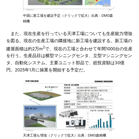
中国に新工場を建設予定（クリックで拡大）出典：DMG森
精機
また、現在生産を行っている天津工場についても生産能力増強
を図る。現在の生産工場の隣接地に新工場を建設する。新工場の
2
建屋面積は約2万m
で、現在の工場と合わせて年間1000台の生産
を行う。生産品目は横型マシニングセンタ、立型マシニングセン
タ、自動化システム、主要ユニット部品で、総投資額は30億
円。2025年1月に操業を開始する予定だ。
天津工場も増強（クリックで拡大）出典：DMG森精機