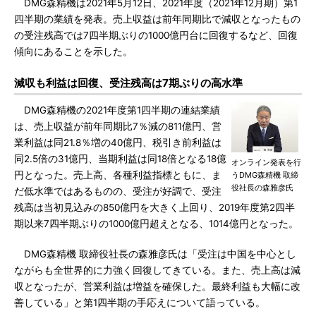
DMG森精機は2021年5月12日、2021年度（2021年12月期）第1
四半期の業績を発表。売上収益は前年同期比で減収となったもの
の受注残高では7四半期ぶりの1000億円台に回復するなど、回復
傾向にあることを示した。
減収も利益は回復、受注残高は7期ぶりの高水準
DMG森精機の2021年度第1四半期の連結業績
は、売上収益が前年同期比7％減の811億円、営
業利益は同21.8％増の40億円、税引き前利益は
同2.5倍の31億円、当期利益は同18倍となる18億
オンライン発表を行
円となった。売上高、各種利益指標ともに、ま
うDMG森精機 取締
役社長の森雅彦氏
だ低水準ではあるものの、受注が好調で、受注
残高は当初見込みの850億円を大きく上回り、2019年度第2四半
期以来7四半期ぶりの1000億円超えとなる、1014億円となった。
DMG森精機 取締役社長の森雅彦氏は「受注は中国を中心とし
ながらも全世界的に力強く回復してきている。また、売上高は減
収となったが、営業利益は増益を確保した。最終利益も大幅に改
善している」と第1四半期の手応えについて語っている。