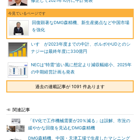
修正して2021年10月に中計発表
回復顕著なDMG森精機、新生産拠点など中国市場
を強化
いすゞが2023年度までの中計、ボルボやUDとのシ
ナジーは最終年度に330億円
NECは“特需”追い風に想定より減収幅縮小、2025年
の中期経営計画も発表
過去の連載記事が 1091 件あります
関連記事
「EV化で工作機械需要が20％減る」は誤解、市況の
緩やかな回復を見込むDMG森精機
DMG森精機、中国・天津工場で生産したマシニング