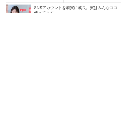
SNSアカウントを着実に成長。実はみんなココ
使ってます。
PR(Dreaw合同会社)
フィジカルAIに注力するインテル、組み込み市
場での約40年の実績を生かせるか
ルネサスが高崎工場を閉鎖へ、かつてはSiCデ
バイス生産の計画も