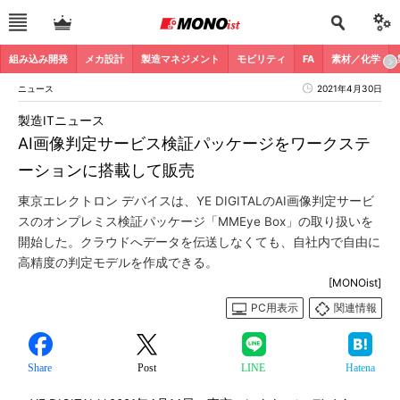
組み込み開発
メカ設計
製造マネジメント
モビリティ
FA
素材／化学
ニュース
2021年4月30日
製造ITニュース
AI画像判定サービス検証パッケージをワークステ
ーションに搭載して販売
東京エレクトロン デバイスは、YE DIGITALのAI画像判定サービ
スのオンプレミス検証パッケージ「MMEye Box」の取り扱いを
開始した。クラウドへデータを伝送しなくても、自社内で自由に
高精度の判定モデルを作成できる。
[MONOist]
PC用表示
関連情報
Share
Post
LINE
Hatena