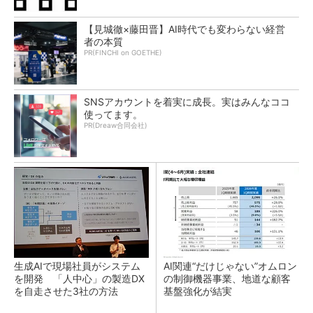
【見城徹×藤田晋】AI時代でも変わらない経営
者の本質
PR(FINCHI on GOETHE)
SNSアカウントを着実に成長。実はみんなココ
使ってます。
PR(Dreaw合同会社)
生成AIで現場社員がシステム
AI関連“だけじゃない”オムロン
を開発 「人中心」の製造DX
の制御機器事業、地道な顧客
を自走させた3社の方法
基盤強化が結実