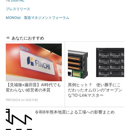
YE DIGITAL
プレスリリース
MONOist 製造マネジメントフォーラム
あなたにおすすめ
【見城徹×藤田晋】AI時代でも
異例ヒット？ 使い勝手にこ
変わらない経営者の本質
だわったオムロンの“オープン
な”IO-Linkマスター
PR(FINCHI on GOETHE)
令和8年熊本地震による工場への影響まとめ