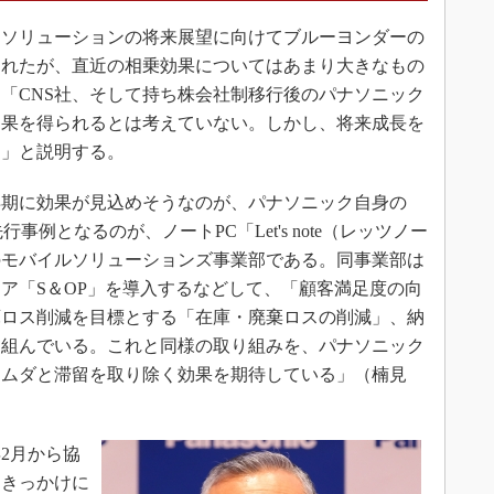
スソリューションの将来展望に向けてブルーヨンダーの
されたが、直近の相乗効果についてはあまり大きなもの
「CNS社、そして持ち株会社制移行後のパナソニック
効果を得られるとは考えていない。しかし、将来成長を
た」と説明する。
期に効果が見込めそうなのが、パナソニック自身の
例となるのが、ノートPC「Let's note（レッツノー
のモバイルソリューションズ事業部である。同事業部は
ア「S＆OP」を導入するなどして、「顧客満足度の向
在庫ロス削減を目標とする「在庫・廃棄ロスの削減」、納
り組んでいる。これと同様の取り組みを、パナソニック
「ムダと滞留を取り除く効果を期待している」（楠見
年2月から協
るきっかけに