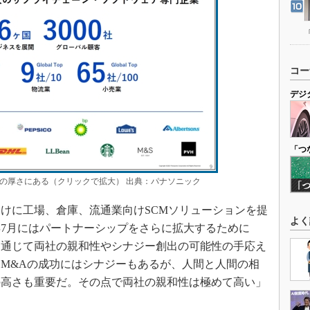
コー
デジ
「つ
の厚さにある（クリックで拡大） 出典：パナソニック
向けに工場、倉庫、流通業向けSCMソリューションを提
よく
0年7月にはパートナーシップをさらに拡大するために
を通じて両社の親和性やシナジー創出の可能性の手応え
M&Aの成功にはシナジーもあるが、人間と人間の相
の高さも重要だ。その点で両社の親和性は極めて高い」