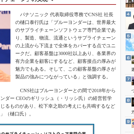
3Dプリンタ
産業オープンネット展
デジタルツインとCAE
パナソニック 代表取締役専務でCNS社 社長
S＆OP
の樋口泰行氏は「ブルーヨンダーは、世界最大
のサプライチェーンソフトウェア専門企業であ
インダストリー4.0
り、製造、物流、流通というサプライチェーン
イノベーション
の上流から下流まで全体をカバーする点でユニ
製造業ビッグデータ
ークだ。顧客基盤は3000社以上あり、各業界の
メイドインジャパン
有力企業を顧客にするなど、顧客接点の厚みが
植物工場
魅力でもある。そして、この顧客基盤の厚さが
知財マネジメント
製品の強みにつながっている」と強調する。
海外生産
CNS社はブルーヨンダーとの間で2018年から
グローバル設計・開発
ンダー CEOのギリッシュ（・リッシ氏）の経営哲学
制御セキュリティ
通じるものがあり、松下幸之助の考えにも共鳴するなど
新型コロナへの対応
た」（樋口氏）。