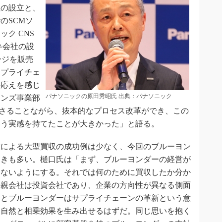
社の設立と、
のSCMソ
ク CNS
弁会社の設
ージを販売
サプライチェ
手応えを感じ
パナソニックの原田秀昭氏 出典：パナソニック
ョンズ事業部
もさることながら、抜本的なプロセス改革ができ、この
いう実感を持てたことが大きかった」と語る。
による大型買収の成功例は少なく、今回のブルーヨン
向きも多い。樋口氏は「まず、ブルーヨンダーの経営が
しないようにする。それでは何のために買収したか分か
の親会社は投資会社であり、企業の方向性が異なる側面
クとブルーヨンダーはサプライチェーンの革新という意
、自然と相乗効果を生み出せるはずだ。同じ思いを抱く