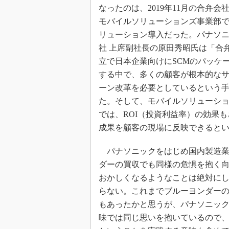
なったのは、2019年11月の合弁会
モバイルソリューションズ事業部で
リューション導入だった。パナソニッ
社 上席副社長の原田秀昭氏は「合
立で日本企業向けにSCMのパッケ
する中で、多くの顧客が根本的な
ーン改革を必要としているという
た。そして、モバイルソリューシ
では、ROI（投資利益率）の効果
成果を顧客の現場に反映できると
パナソニックをはじめ国内製造業
ダーの買収でも同様の危惧を抱く
おかしくなるようなことは絶対に
らない。これまでブルーヨンダー
もあったかと思うが、パナソニッ
味では同じ思いを抱いているので