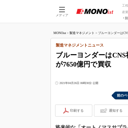
工
産
メディア
脱
つながる技術
AI×技術
MONOist
>
製造マネジメント
>
ブルーヨンダーはCNS
つながる工場
AI×設備
つながるサービ
Physical
製造マネジメントニュース
ブルーヨンダーはCNS
が7650億円で買収
2021年04月26日 06時30分 公開
前のペ
印刷する
通知する
将来的な「オートノマスサプラ