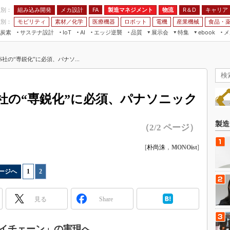
程別：
組み込み開発
メカ設計
製造マネジメント
物流
R＆D
キャリア
FA
業別：
モビリティ
素材／化学
医療機器
ロボット
電機
産業機械
食品・
炭素
サステナ設計
エッジ逆襲
品質
展示会
特集
メ
IoT
AI
ebook
伝承
組み込み開発
CEATEC
読者調査まとめ
編集後記
社の“専鋭化”に必須、パナソ...
JIMTOF
保全
メカ設計
つながるクルマ
組込み/エッジ コンピューティング
ス
 AI
製造マネジメント
5G
展＆IoT/5Gソリューション展
VR／AR
FA
社の“専鋭化”に必須、パナソニック
IIFES
モビリティ
フィールドサービス
国際ロボット展
素材／化学
FPGA
製造
（2/2 ページ）
ジャパンモビリティショー
組み込み画像技術
TECHNO-FRONTIER
[
朴尚洙
，
MONOist
]
組み込みモデリング
人テク展
Windows Embedded
ージへ
1
|
2
スマート工場EXPO
車載ソフト開発
EdgeTech+
見る
Share
ISO26262
日本ものづくりワールド
無償設計ツール
AUTOMOTIVE WORLD
イチェーン」の実現へ