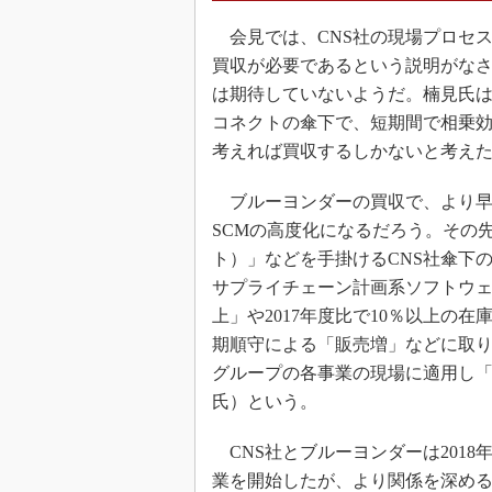
会見では、CNS社の現場プロセ
買収が必要であるという説明がな
は期待していないようだ。楠見氏は
コネクトの傘下で、短期間で相乗
考えれば買収するしかないと考え
ブルーヨンダーの買収で、より早
SCMの高度化になるだろう。その先行事
ト）」などを手掛けるCNS社傘下
サプライチェーン計画系ソフトウェ
上」や2017年度比で10％以上の
期順守による「販売増」などに取
グループの各事業の現場に適用し
氏）という。
CNS社とブルーヨンダーは2018
業を開始したが、より関係を深め