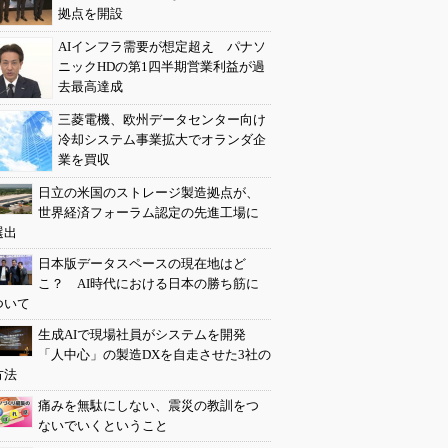
拠点を開設
AIインフラ需要が想定超え パナソ
ニックHDの第1四半期営業利益が過
去最高達成
三菱電機、欧州データセンター向け
冷却システム事業拡大でオランダ企
業を買収
日立の米国のストレージ製造拠点が、
世界経済フォーラム認定の先進工場に
選出
日本版データスペースの現在地はど
こ？ AI時代における日本の勝ち筋に
ついて
生成AIで現場社員がシステムを開発
「人中心」の製造DXを自走させた3社の
方法
痛みを無駄にしない、震災の教訓をつ
ないでいくということ