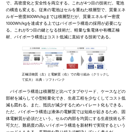
で、高密度化と安全性を両立する。これが4つ目の技術だ。電池
の構造も変える。従来の電池はセルを重ねた積層型で、質量エネ
ルギー密度800Wh/kgまでは積層型だが、質量エネルギー密度
1000Wh/kgを達成する上ではバイポーラ構造の採用が必要にな
る。これが5つ目の鍵となる技術だ。軽量な集電体や有機正極
材、バイポーラ構造はコスト低減に直結する技術である。
正極活物質（左）と電解質（右）での取り組み（クリックし
て拡大） 出典：ソフトバンク
バイポーラ構造は積層型と比べてタブやリード、ケースなどの
部材を減らして小型軽量化でき、生産工程を少なくしてコスト低
減も図れる。また、抵抗が減少するためハイレート化もできる。
ただ、バイポーラ構造は液体の電解質では短絡が起きるため、固
体電解質が必須だという。セルの内部を均質にする生産技術も不
可欠だ。難易度の高いバイポーラ構造を新材料で実現するという