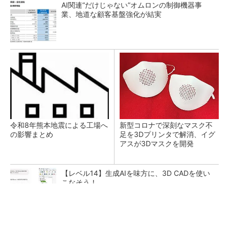
AI関連“だけじゃない”オムロンの制御機器事
業、地道な顧客基盤強化が結実
令和8年熊本地震による工場へ
新型コロナで深刻なマスク不
の影響まとめ
足を3Dプリンタで解消、イグ
アスが3Dマスクを開発
【レベル14】生成AIを味方に、3D CADを使い
こなそう！
【見城徹×藤田晋】AI時代でも変わらない経営