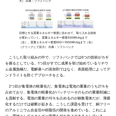
大） 出典：ソフトバンク
目標とする質量エネルギー密度に合わせて、取り入れる技術
が変わっていく。質量エネルギー密度500Wh/kgまで
（左）。質量エネルギー密度600〜1000Wh/kgまで（右）
（クリックして拡大） 出典：ソフトバンク
こうした取り組みの中で、ソフトバンクでは6つの技術がカギ
を握るとしている。1つ目がすでに成果を挙げ始めているリチウ
ム金属負極だ。電解液への添加剤ではなく、表面処理によってデ
ンドライトを防ぐアプローチをとる。
2つ目が集電体の軽量化だ。集電体は電池の重量のうち21％を
占めており、集電体の軽量化がバッテリーそのものの重量削減に
も貢献する。電池の重量の15％を占めるのが銅集電体だが、薄膜
化するだけでは破断が起きる。こうした課題を受けて、銅フリー
のアルミニウム合金箔や樹脂箔の開発を進めている。これによ