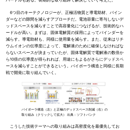
ハードルもある。長期的な取り組みで解決していく考えだ。
6つ目のキーテクノロジーが、正極活物質と導電助材、バイン
ダーなどの隙間を減らすアプローチだ。電池容量に寄与しないデ
ッドスペースを減らすことで高容量化につなげるが、技術的なハ
ードルが高い。まずは、固体電解質の採用によってバインダーを
減らす。導電助材も、同様に使用量を減らす。また、従来はリチ
ウムイオンの伝導度によって、電解液のために確保しなければな
らないスペースが決まっていたが、固体電解質で電解液の数倍か
ら10倍の伝導度が得られれば、用途にもよるがさらにデッドスペ
ースを減らすことができるという。バイポーラ構造と同様に長期
戦で開発に取り組んでいく。
バイポーラ構造（左）と正極のデッドスペース削減（右）の
取り組み（クリックして拡大） 出典：ソフトバンク
こうした技術テーマへの取り組みは高密度化を最優先してお