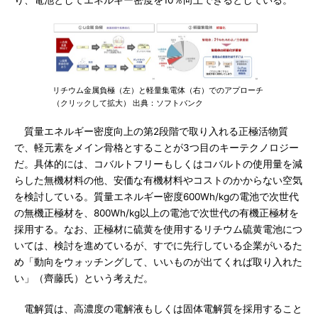
り、電池としてエネルギー密度を10％向上できるとしている。
リチウム金属負極（左）と軽量集電体（右）でのアプローチ
（クリックして拡大） 出典：ソフトバンク
質量エネルギー密度向上の第2段階で取り入れる正極活物質
で、軽元素をメイン骨格とすることが3つ目のキーテクノロジー
だ。具体的には、コバルトフリーもしくはコバルトの使用量を減
らした無機材料の他、安価な有機材料やコストのかからない空気
を検討している。質量エネルギー密度600Wh/kgの電池で次世代
の無機正極材を、800Wh/kg以上の電池で次世代の有機正極材を
採用する。なお、正極材に硫黄を使用するリチウム硫黄電池につ
いては、検討を進めているが、すでに先行している企業がいるた
め「動向をウォッチングして、いいものが出てくれば取り入れた
い」（齊藤氏）という考えだ。
電解質は、高濃度の電解液もしくは固体電解質を採用すること