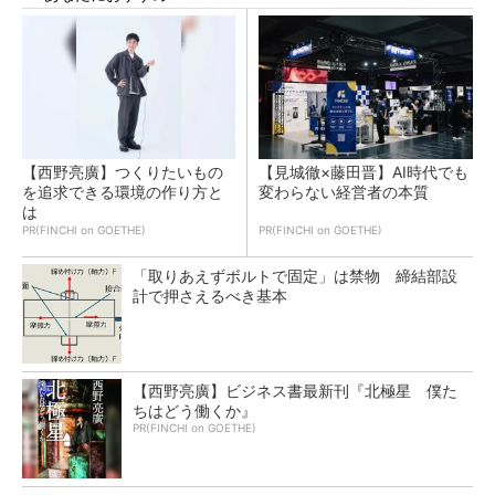
【西野亮廣】つくりたいもの
【見城徹×藤田晋】AI時代でも
を追求できる環境の作り方と
変わらない経営者の本質
は
PR(FINCHI on GOETHE)
PR(FINCHI on GOETHE)
「取りあえずボルトで固定」は禁物 締結部設
計で押さえるべき基本
【西野亮廣】ビジネス書最新刊『北極星 僕た
ちはどう働くか』
PR(FINCHI on GOETHE)