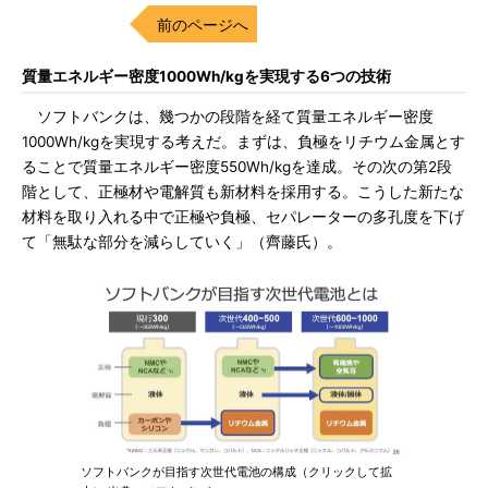
前のページへ
質量エネルギー密度1000Wh/kgを実現する6つの技術
ソフトバンクは、幾つかの段階を経て質量エネルギー密度
1000Wh/kgを実現する考えだ。まずは、負極をリチウム金属とす
ることで質量エネルギー密度550Wh/kgを達成。その次の第2段
階として、正極材や電解質も新材料を採用する。こうした新たな
材料を取り入れる中で正極や負極、セパレーターの多孔度を下げ
て「無駄な部分を減らしていく」（齊藤氏）。
ソフトバンクが目指す次世代電池の構成（クリックして拡