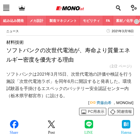
組み込み開発
メカ設計
製造マネジメント
モビリティ
FA
素材／化学
ニュース
2021年3月16日
材料技術
ソフトバンクの次世代電池が、寿命より質量エネ
ルギー密度を優先する理由
（2/2 ページ）
ソフトバンクは2021年3月15日、次世代電池の評価や検証を行う
施設「次世代電池ラボ」を同年6月に開設すると発表した。環境
試験器を手掛けるエスペックのバッテリー安全認証センター内
（栃木県宇都宮市）に設ける。
[
齊藤由希
，MONOist]
PC用表示
関連情報
Share
Post
LINE
Hatena