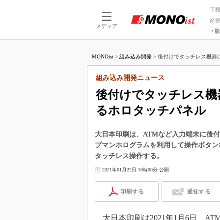
工
産
メディア
脱
つながる技術
AI×技術
MONOist
>
組み込み開発
>
後付けでタッチレス機器に
つながる工場
AI×設備
つながるサービ
Physical
組み込み開発ニュース
後付けでタッチレス機
るホロタッチパネル
大日本印刷は、ATMなど入力端末に後
プマンホログラムを利用して操作ボタン
タッチレス操作する。
2021年01月22日 10時00分 公開
印刷する
通知する
大日本印刷は2021年1月6日、A