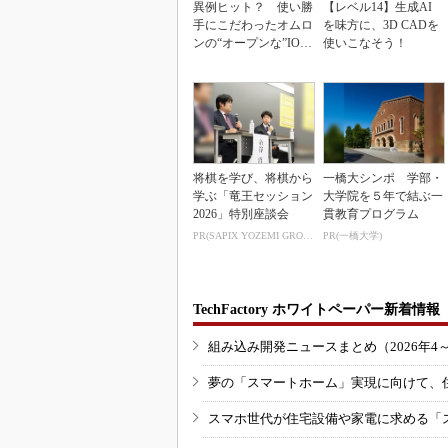
異例ヒット？ 使い勝
【レベル14】生成AI
手にこだわったオムロ
を味方に、3D CADを
ンの“オープンな”IO-L
使いこなそう！
inkマスター
将棋を学び、将棋から
一橋大シンポ 学部・
学ぶ「竜王セッション
大学院を５年で結ぶ一
2026」特別座談会
貫教育プログラム
PR(SAPIX YOZEMI GROUP)
PR(一橋大学)
TechFactory ホワイトペーパー新着情報
組み込み開発ニュースまとめ（2026年4
夢の「スマートホーム」実現に向けて、
スマホ世代が住宅設備や家電に求める「