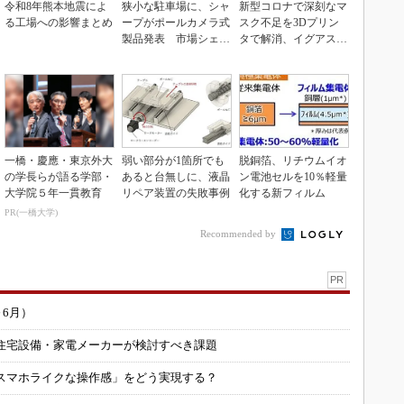
令和8年熊本地震によ
狭小な駐車場に、シャ
新型コロナで深刻なマ
る工場への影響まとめ
ープがポールカメラ式
スク不足を3Dプリン
製品発表 市場シェア
タで解消、イグアスが
10％目指す
3Dマスクを開発
一橋・慶應・東京外大
弱い部分が1箇所でも
脱銅箔、リチウムイオ
の学長らが語る学部・
あると台無しに、液晶
ン電池セルを10％軽量
大学院５年一貫教育
リペア装置の失敗事例
化する新フィルム
PR(一橋大学)
Recommended by
PR
～6月）
住宅設備・家電メーカーが検討すべき課題
スマホライクな操作感」をどう実現する？