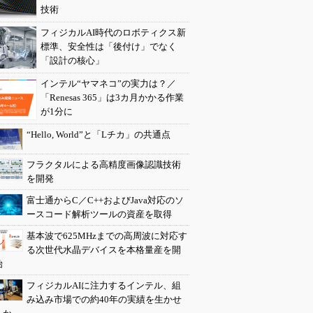
技術
フィジカルAI時代のロボティクス新
標準、安全性は「後付け」でなく
「設計の核心」
インテル“ヤマネコ”の実力は？／
「Renesas 365」は3カ月かかる作業
が1分に
“Hello, World”と「Lチカ」の共通点
フラクタルによる高精度画像認識技術
を開発
富士通からC／C++およびJava対応のソ
ースコード解析ツールの資産を取得
基本波で625MHzまでの高周波に対応す
る次世代水晶デバイスを本格量産を開
始
フィジカルAIに注力するインテル、組
み込み市場での約40年の実績を生かせ