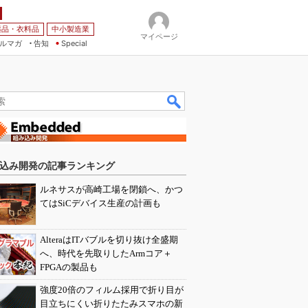
薬品・衣料品
中小製造業
マイページ
ルマガ
告知
Special
込み開発の記事ランキング
ルネサスが高崎工場を閉鎖へ、かつ
てはSiCデバイス生産の計画も
AlteraはITバブルを切り抜け全盛期
へ、時代を先取りしたArmコア＋
FPGAの製品も
強度20倍のフィルム採用で折り目が
目立ちにくい折りたたみスマホの新