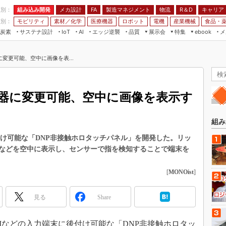
程別：
組み込み開発
メカ設計
製造マネジメント
物流
R＆D
キャリア
FA
業別：
モビリティ
素材／化学
医療機器
ロボット
電機
産業機械
食品・
炭素
サステナ設計
エッジ逆襲
品質
展示会
特集
メ
IoT
AI
ebook
伝承
組み込み開発
CEATEC
読者調査まとめ
編集後記
変更可能、空中に画像を表...
JIMTOF
保全
メカ設計
つながるクルマ
組込み/エッジ コンピューティング
ス
 AI
製造マネジメント
5G
展＆IoT/5Gソリューション展
VR／AR
FA
器に変更可能、空中に画像を表示す
IIFES
モビリティ
フィールドサービス
国際ロボット展
素材／化学
FPGA
組み
ジャパンモビリティショー
組み込み画像技術
付け可能な「DNP非接触ホロタッチパネル」を開発した。リッ
TECHNO-FRONTIER
などを空中に表示し、センサーで指を検知することで端末を
組み込みモデリング
人テク展
Windows Embedded
[
MONOist
]
スマート工場EXPO
車載ソフト開発
EdgeTech+
見る
Share
ISO26262
日本ものづくりワールド
無償設計ツール
AUTOMOTIVE WORLD
TMなどの入力端末に後付け可能な「DNP非接触ホロタッ