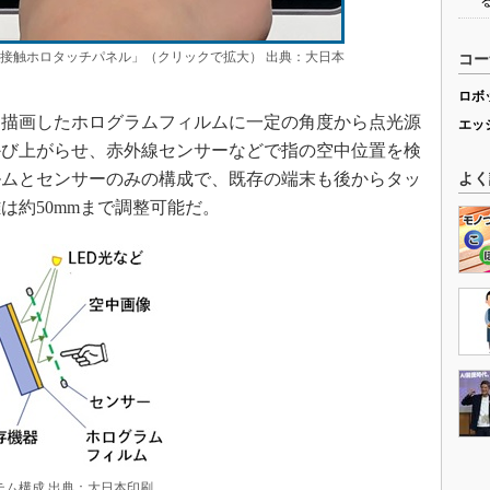
非接触ホロタッチパネル」（クリックで拡大） 出典：大日本
コー
ロボ
描画したホログラムフィルムに一定の角度から点光源
エッ
かび上がらせ、赤外線センサーなどで指の空中位置を検
ルムとセンサーのみの構成で、既存の端末も後からタッ
よく
は約50mmまで調整可能だ。
テム構成 出典：大日本印刷