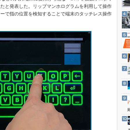
3Dプリンタ
産業オープンネット展
したと発表した。リップマンホログラムを利用して操作
デジタルツインとCAE
サーで指の位置を検知することで端末のタッチレス操作
S＆OP
インダストリー4.0
イノベーション
製造業ビッグデータ
メイドインジャパン
植物工場
知財マネジメント
海外生産
グローバル設計・開発
制御セキュリティ
新型コロナへの対応