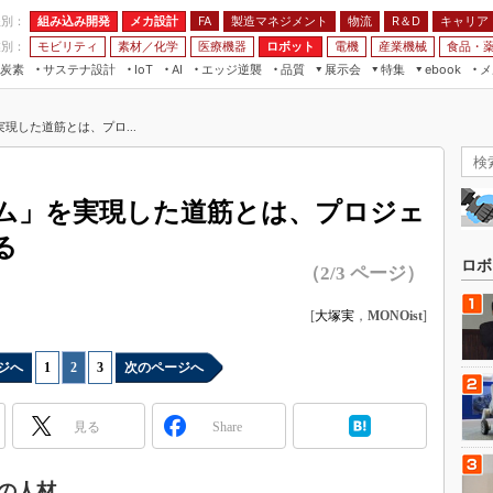
程別：
組み込み開発
メカ設計
製造マネジメント
物流
R＆D
キャリア
FA
業別：
モビリティ
素材／化学
医療機器
ロボット
電機
産業機械
食品・
炭素
サステナ設計
エッジ逆襲
品質
展示会
特集
メ
IoT
AI
ebook
伝承
組み込み開発
CEATEC
読者調査まとめ
編集後記
現した道筋とは、プロ...
JIMTOF
保全
メカ設計
つながるクルマ
組込み/エッジ コンピューティング
ス
 AI
製造マネジメント
5G
展＆IoT/5Gソリューション展
VR／AR
FA
ム」を実現した道筋とは、プロジェ
IIFES
モビリティ
フィールドサービス
る
国際ロボット展
素材／化学
FPGA
ロボ
（2/3 ページ）
ジャパンモビリティショー
組み込み画像技術
TECHNO-FRONTIER
[
大塚実
，
MONOist
]
組み込みモデリング
人テク展
Windows Embedded
ジへ
1
|
2
|
3
次のページへ
スマート工場EXPO
車載ソフト開発
EdgeTech+
見る
Share
ISO26262
日本ものづくりワールド
無償設計ツール
AUTOMOTIVE WORLD
の人材