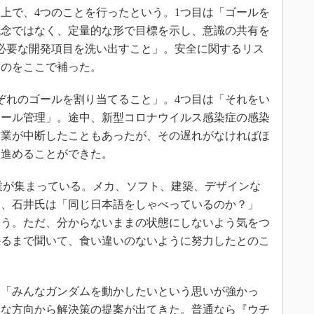
上で、4つのことを行ったという。1つ目は「ゴールを
概念ではなく、定量的な形で目標を示し、意識の共有を
必要な開発項目を洗い出すこと」。安全に関するリス
ものをここで補った。
ぞれのゴールを割り当てること」。4つ目は「それをい
ュール管理」。途中、新型コロナウイルス感染症の感染
作業が中断したこともあったが、その遅れがなければほ
を進めることができた。
業が集まっている。メカ、ソフト、建築、デザインな
り、石井氏は「同じ日本語をしゃべっているのか？」
いう。ただ、分からないままの状態にしないよう気をつ
かるまで聞いて、食い違いのないように努力したとのこ
「みんなガンダムを動かしたいという思いが強かっ
んな方向から解決策の提案が出てきた。普通なら『ウチ