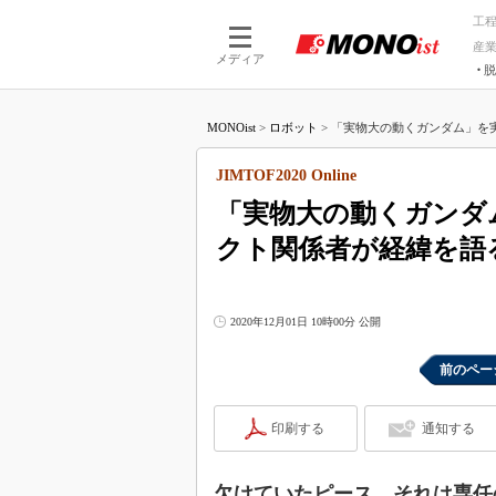
工
産
メディア
脱
つながる技術
AI×技術
MONOist
>
ロボット
>
「実物大の動くガンダム」を実
つながる工場
AI×設備
つながるサービ
Physical
JIMTOF2020 Online
「実物大の動くガンダ
クト関係者が経緯を語
2020年12月01日 10時00分 公開
前のペー
印刷する
通知する
欠けていたピース、それは専任