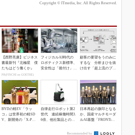
Copyright © ITmedia, Inc. All Rights Reserved.
【西野亮廣】ビジネス
フィジカルAI時代の
顧客の要望をうのみに
書最新刊『北極星 僕
ロボティクス新標準、
するな 分析まひを抜
たちはどう働くか』
安全性は「後付け」で
け出す「超上流のプロ
なく「設計の核心」
トタイピング」
PR(FINCHI on GOETHE)
BYDの軽EV「ラッ
自律走行ロボット第2
日本再起の旗印となる
コ」は世界初の軽SD
世代 連続稼働時間3.
か、国産マルチモーダ
V、新開発の「X-PAC
6倍、他社製品との連
ルAI基盤「FRONTi
K」に電動システ...
携も可能
a」が始動
Recommended by