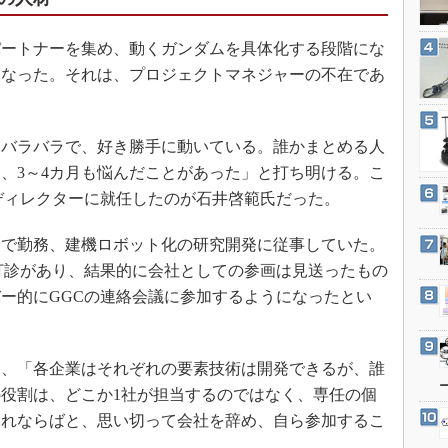
3Dプリンタ
産業オープンネット展
デジタルツインとCAE
ートナーを集め、動くガンダムを具体化する段階にな
S＆OP
になった。それは、プロジェクトマネジャーの不在であ
インダストリー4.0
イノベーション
バラバラで、好き勝手に動いている。誰かまとめる人
製造業ビッグデータ
、3～4カ月も悩んだことがあった」と打ち明ける。こ
メイドインジャパン
ディレクターに就任したのが石井啓範氏だった。
植物工場
で勤務、建機ロボット化の研究開発に従事していた。
知財マネジメント
打診があり、結果的に会社としての参画は見送ったもの
海外生産
ー的にGGCの連絡会議に参加するようになったとい
グローバル設計・開発
制御セキュリティ
、「各企業はそれぞれの要素技術は開発できるが、誰
新型コロナへの対応
役割は、どこか1社が担当するのではなく、専任の個
それならばと、思い切って会社を辞め、自ら参加するこ