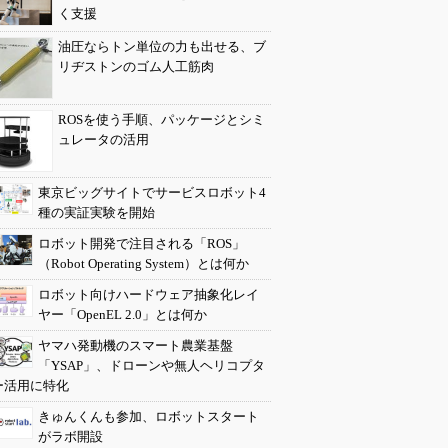
く支援
油圧ならトン単位の力も出せる、ブ
リヂストンのゴム人工筋肉
ROSを使う手順、パッケージとシミ
ュレータの活用
東京ビッグサイトでサービスロボット4
種の実証実験を開始
ロボット開発で注目される「ROS」
（Robot Operating System）とは何か
ロボット向けハードウェア抽象化レイ
ヤー「OpenEL 2.0」とは何か
ヤマハ発動機のスマート農業基盤
「YSAP」、ドローンや無人ヘリコプタ
ー活用に特化
きゅんくんも参加、ロボットスタート
がラボ開設