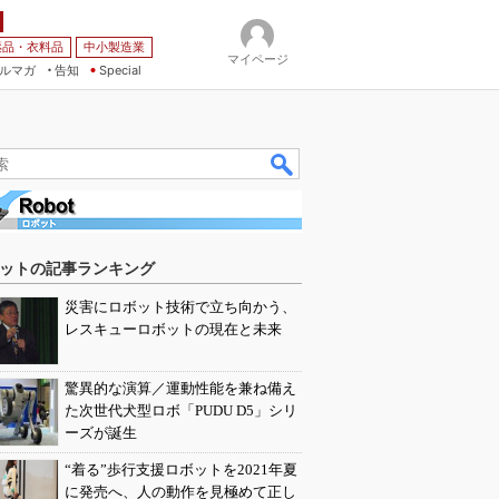
薬品・衣料品
中小製造業
マイページ
ルマガ
告知
Special
ットの記事ランキング
災害にロボット技術で立ち向かう、
レスキューロボットの現在と未来
驚異的な演算／運動性能を兼ね備え
た次世代犬型ロボ「PUDU D5」シリ
ーズが誕生
“着る”歩行支援ロボットを2021年夏
に発売へ、人の動作を見極めて正し