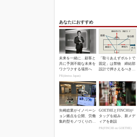
あなたにおすすめ
未来を一緒に…顧客と
「取りあえずボルトで
共に予測不能な未来を
固定」は禁物 締結部
ワクワクする場所へ
設計で押さえるべき基
本
PR(dentsu Japan)
矢崎総業がイノベーシ
GOETHEとFINCHIが
ョン拠点を公開、労働
タッグを組み、新メデ
集約型モノづくりのス
ィアを創設
マート化に向け
PR(FINCHI on GOETHE)