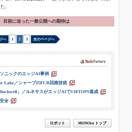
った。
目前に迫った一般公開への期待は
ジへ
1
|
2
|
3
次のページへ
ソニックのエッジAI事例
r Lake／シャープのFCR回路技術
ackwell」／ルネサスがエッジAIで130TOPS達成
安全
ロボット
MONOist トップ