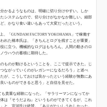
分かるようなものは、明確に切り分けやすい。しか
めたシステムなので、切り分けがなかなか難しい。細部
など、かなり食い違いもあって大変だったという。
、「GUNDAM FACTORY YOKOHAMA」で稼働す
問われた橋本氏は、「きちんとログを残すことが重要」
の役に立つ。機械的なログはもちろん、人間の動きのロ
、ノウハウの蓄積に期待した。
のものが動けるということを、ここで提示できた。じ
とつながっていくのがレガシーになるだろう」と述べ
いたが、こうしておけば良かったという経験が無数にあ
と良いものができると思う」と自信を見せた。
っても貴重な経験になった。「サラリーマンになってか
大体は『そうだよね』というものができてくるが、これ
た」と、宮河氏は絶賛。「ありがたいしうれしかった。