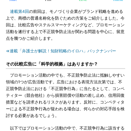
連載第4回
の前回は、モノづくり企業がブランド戦略を進める
上で、商標の普通名称化を防ぐための方策をご紹介しました。今
回は、比較広告やステルスマーケティングなど、プロモーション
活動を遂行する上で不正競争防止法が関わる問題を中心に、留意
点を幾つかご紹介します。
⇒連載「弁護士が解説！知財戦略のイロハ」バックナンバー
その比較広告に「科学的根拠」はありますか？
プロモーション活動の中でも、不正競争防止法に抵触しやすい
領域の1つが広告活動です。広告における表現方法次第では、不
正競争防止法における「不正競争行為」に当たるとして、コンペ
ティター（競合他社）から損害賠償や活動の差し止め、信用回復
措置などを請求されるリスクがあります。反対に、コンペティタ
ーによる不正競争行為が疑われる場合は、何らかの対応手段を検
討する必要があるでしょう。
以下ではプロモーション活動の中で、不正競争行為に該当する