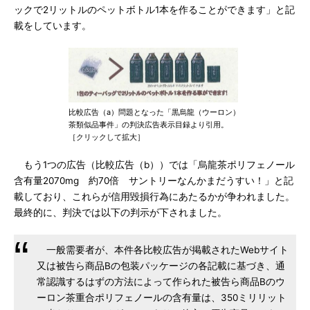
ックで2リットルのペットボトル1本を作ることができます」と記
載をしています。
比較広告（a）問題となった「黒烏龍（ウーロン）
茶類似品事件」の判決広告表示目録より引用。
［クリックして拡大］
もう1つの広告（比較広告（b））では「烏龍茶ポリフェノール
含有量2070mg 約70倍 サントリーなんかまだうすい！」と記
載しており、これらが信用毀損行為にあたるかが争われました。
最終的に、判決では以下の判示が下されました。
一般需要者が、本件各比較広告が掲載されたWebサイト
又は被告ら商品Bの包装パッケージの各記載に基づき、通
常認識するはずの方法によって作られた被告ら商品Bのウ
ーロン茶重合ポリフェノールの含有量は、350ミリリット