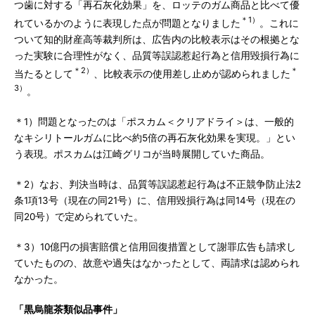
つ歯に対する「再石灰化効果」を、ロッテのガム商品と比べて優
＊1）
れているかのように表現した点が問題となりました
。これに
ついて知的財産高等裁判所は、広告内の比較表示はその根拠とな
った実験に合理性がなく、品質等誤認惹起行為と信用毀損行為に
＊2）
＊
当たるとして
、比較表示の使用差し止めが認められました
3）
。
＊1）問題となったのは「ポスカム＜クリアドライ＞は、一般的
なキシリトールガムに比べ約5倍の再石灰化効果を実現。」とい
う表現。ポスカムは江崎グリコが当時展開していた商品。
＊2）なお、判決当時は、品質等誤認惹起行為は不正競争防止法2
条1項13号（現在の同21号）に、信用毀損行為は同14号（現在の
同20号）で定められていた。
＊3）10億円の損害賠償と信用回復措置として謝罪広告も請求し
ていたものの、故意や過失はなかったとして、両請求は認められ
なかった。
「黒烏龍茶類似品事件」