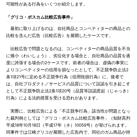
可能性がある行為をいくつか紹介します。
「グリコ・ポスカム比較広告事件」
最初に取り上げるのは、自社商品とコンペティターの商品との
比較を含んだ広告（比較広告）を展開したケースです。
比較広告で問題となるのは、コンペティターの商品品質を不当
に矮小（わいしょう）、劣位化する場合と、自社商品の品質を過
度に誇張する場合の2ケースです。前者の場合は、虚偽の事実に
よりコンペティターの信用を損なったとして、不正競争防止法2
条1項21号に定める不正競争行為（信用毀損行為）に、後者で
は、自社プロダクト／サービスの品質について誤認を引き起こす
として不正競争防止法2条1項20号（品質等誤認惹起（じゃっき）
行為）による法的措置を受ける恐れがあります。
実際に、比較広告による「不正競争行為」該当性が問題となっ
た裁判例としては「グリコ・ポスカム比較広告事件」（知財高判
平成18年10月18日（平成17年（ネ）10059号）が挙げられます。
同事件では江崎グリコが展開した広告内で、同社のガム商品が持