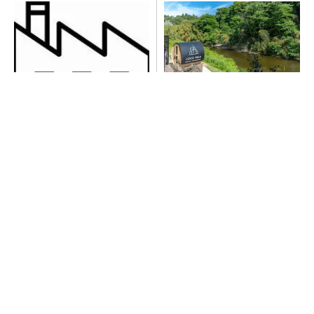
令和8年熊本地震による工場へ
シェア別荘「COCO VILLA O
の影響まとめ
wners」3選
PR(COCO VILLA on GOETHE)
異例ヒット？ 使い勝手にこだわったオムロン
の“オープンな”IO-Linkマスター
【西野亮廣】つくりたいものを追求できる環境
の作り方とは
PR(FINCHI on GOETHE)
全員がリーダーシップを発揮し、自分より優れ