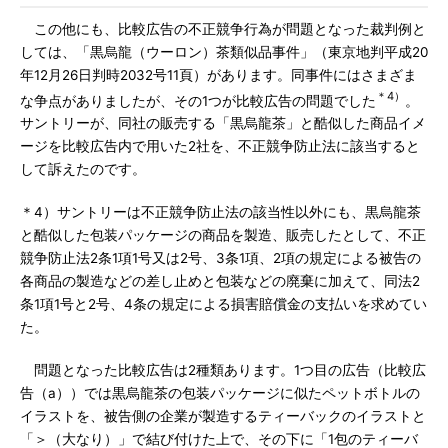
この他にも、比較広告の不正競争行為が問題となった裁判例と
しては、「黒烏龍（ウーロン）茶類似品事件」（東京地判平成20
年12月26日判時2032号11頁）があります。同事件にはさまざま
＊4）
な争点がありましたが、その1つが比較広告の問題でした
。
サントリーが、同社の販売する「黒烏龍茶」と酷似した商品イメ
ージを比較広告内で用いた2社を、不正競争防止法に該当すると
して訴えたのです。
＊4）サントリーは不正競争防止法の該当性以外にも、黒烏龍茶
と酷似した包装パッケージの商品を製造、販売したとして、不正
競争防止法2条1項1号又は2号、3条1項、2項の規定による被告の
各商品の製造などの差し止めと包装などの廃棄に加えて、同法2
条1項1号と2号、4条の規定による損害賠償金の支払いを求めてい
た。
問題となった比較広告は2種類あります。1つ目の広告（比較広
告（a））では黒烏龍茶の包装パッケージに似たペットボトルの
イラストを、被告側の企業が製造するティーバックのイラストと
「＞（大なり）」で結び付けた上で、その下に「1包のティーバ