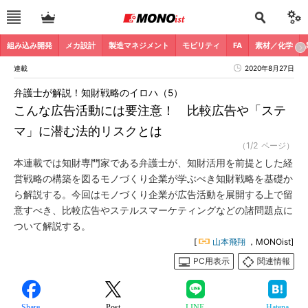
組み込み開発
メカ設計
製造マネジメント
モビリティ
FA
素材／化学
連載
2020年8月27日
弁護士が解説！知財戦略のイロハ（5）
こんな広告活動には要注意！ 比較広告や「ステ
マ」に潜む法的リスクとは
（1/2 ページ）
本連載では知財専門家である弁護士が、知財活用を前提とした経
営戦略の構築を図るモノづくり企業が学ぶべき知財戦略を基礎か
ら解説する。今回はモノづくり企業が広告活動を展開する上で留
意すべき、比較広告やステルスマーケティングなどの諸問題点に
ついて解説する。
[
山本飛翔
，MONOist]
PC用表示
関連情報
Share
Post
LINE
Hatena