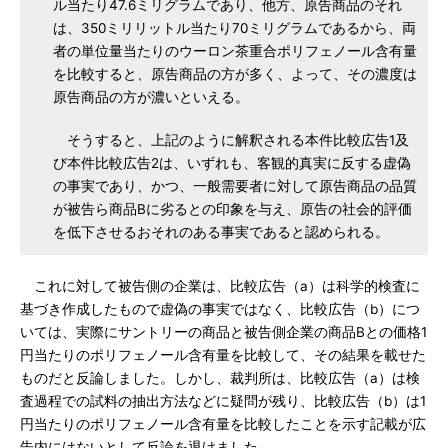
ル当たり47.6ミリグラムであり、他方、原告商品のそれ
は、350ミリリットル当たり70ミリグラムであるから、両
者の単位量当たりのウーロン茶重合ポリフェノール含有量
を比較すると、原告商品の方が多く、よって、その濃度は
原告商品の方が濃いといえる。
そうすると、上記のように解釈される本件比較広告1及
び本件比較広告2は、いずれも、客観的真実に反する虚偽
の事実であり、かつ、一般需要者に対して原告商品の品質
が被告ら商品Bに劣るとの印象を与え、原告の社会的評価
を低下させるおそれのある事実であると認められる。
これに対して被告側の企業は、比較広告（a）は科学的検査に
基づき作成したもので虚偽の事実ではなく、比較広告（b）につ
いては、実際にサントリーの商品と被告側企業の商品Bとの価格1
円当たりのポリフェノール含有量を比較して、その結果を載せた
ものだと反論しました。しかし、裁判所は、比較広告（a）は検
査過程での試料の抽出方法などに疑問が残り、比較広告（b）は1
円当たりのポリフェノール含有量を比較したことを示す記載が広
告内にはないとして反論を退けました。