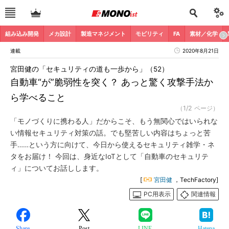
組み込み開発
メカ設計
製造マネジメント
モビリティ
FA
素材／化学
連載
2020年8月21日
宮田健の「セキュリティの道も一歩から」（52）
自動車“が”脆弱性を突く？ あっと驚く攻撃手法か
ら学べること
（1/2 ページ）
「モノづくりに携わる人」だからこそ、もう無関心ではいられな
い情報セキュリティ対策の話。でも堅苦しい内容はちょっと苦
手……という方に向けて、今日から使えるセキュリティ雑学・ネ
タをお届け！ 今回は、身近なIoTとして「自動車のセキュリテ
ィ」についてお話しします。
[
宮田健
，TechFactory]
PC用表示
関連情報
Share
Post
LINE
Hatena