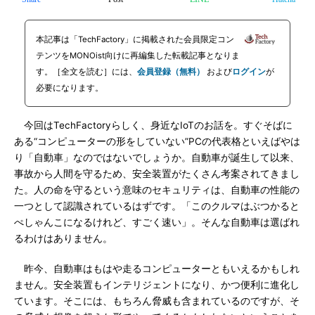
本記事は「TechFactory」に掲載された会員限定コン
テンツをMONOist向けに再編集した転載記事となりま
す。［全文を読む］には、
会員登録（無料）
および
ログイン
が
必要になります。
今回はTechFactoryらしく、身近なIoTのお話を。すぐそばに
ある“コンピューターの形をしていない”PCの代表格といえばやは
り「自動車」なのではないでしょうか。自動車が誕生して以来、
事故から人間を守るため、安全装置がたくさん考案されてきまし
た。人の命を守るという意味のセキュリティは、自動車の性能の
一つとして認識されているはずです。「このクルマはぶつかると
ぺしゃんこになるけれど、すごく速い」。そんな自動車は選ばれ
るわけはありません。
昨今、自動車はもはや走るコンピューターともいえるかもしれ
ません。安全装置もインテリジェントになり、かつ便利に進化し
ています。そこには、もちろん脅威も含まれているのですが、そ