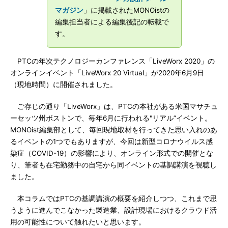
マガジン
」に掲載されたMONOistの
編集担当者による編集後記の転載で
す。
PTCの年次テクノロジーカンファレンス「LiveWorx 2020」の
オンラインイベント「LiveWorx 20 Virtual」が2020年6月9日
（現地時間）に開催されました。
ご存じの通り「LiveWorx」は、PTCの本社がある米国マサチュ
ーセッツ州ボストンで、毎年6月に行われる"リアル”イベント。
MONOist編集部として、毎回現地取材を行ってきた思い入れのあ
るイベントの1つでもありますが、今回は新型コロナウイルス感
染症（COVID-19）の影響により、オンライン形式での開催とな
り、筆者も在宅勤務中の自宅から同イベントの基調講演を視聴し
ました。
本コラムではPTCの基調講演の概要を紹介しつつ、これまで思
うように進んでこなかった製造業、設計現場におけるクラウド活
用の可能性について触れたいと思います。