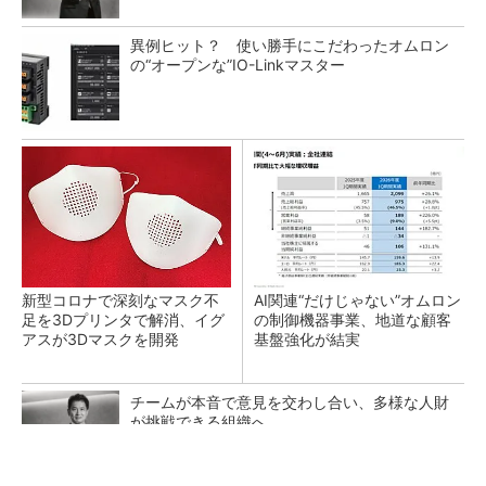
異例ヒット？ 使い勝手にこだわったオムロン
の“オープンな”IO-Linkマスター
新型コロナで深刻なマスク不
AI関連“だけじゃない”オムロン
足を3Dプリンタで解消、イグ
の制御機器事業、地道な顧客
アスが3Dマスクを開発
基盤強化が結実
チームが本音で意見を交わし合い、多様な人財
が挑戦できる組織へ
PR(dentsu Japan)