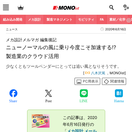
組み込み開発
メカ設計
製造マネジメント
モビリティ
FA
素材／化学
ニュース
2020年6月16日
メカ設計メルマガ 編集後記
ニューノーマルの風に乗り今度こそ加速する!?
製造業のクラウド活用
少なくともツールベンダーにとっては追い風となりそうです。
[
八木沢篤
，MONOist]
PC用表示
関連情報
Share
Post
LINE
Hatena
この記事は、2020
年6月16日発行の
「
メカ設計 メール