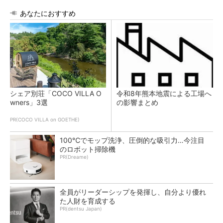
あなたにおすすめ
シェア別荘「COCO VILLA O
令和8年熊本地震による工場へ
wners」3選
の影響まとめ
PR(COCO VILLA on GOETHE)
100℃でモップ洗浄、圧倒的な吸引力…今注目
のロボット掃除機
PR(Dreame)
全員がリーダーシップを発揮し、自分より優れ
た人財を育成する
PR(dentsu Japan)