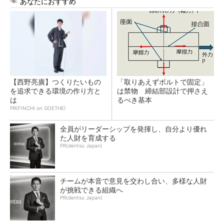
あなたにおすすめ
【西野亮廣】つくりたいもの
「取りあえずボルトで固定」
を追求できる環境の作り方と
は禁物 締結部設計で押さえ
は
るべき基本
PR(FINCHI on GOETHE)
全員がリーダーシップを発揮し、自分より優れ
た人財を育成する
PR(dentsu Japan)
チームが本音で意見を交わし合い、多様な人財
が挑戦できる組織へ
PR(dentsu Japan)