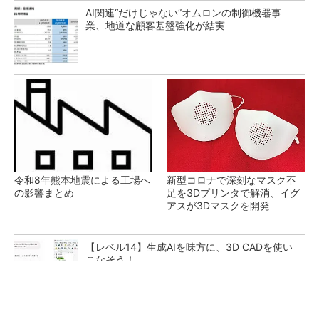
AI関連“だけじゃない”オムロンの制御機器事
業、地道な顧客基盤強化が結実
令和8年熊本地震による工場へ
新型コロナで深刻なマスク不
の影響まとめ
足を3Dプリンタで解消、イグ
アスが3Dマスクを開発
【レベル14】生成AIを味方に、3D CADを使い
こなそう！