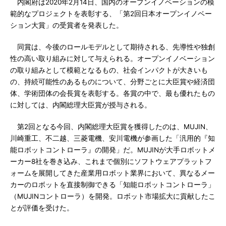
内閣府は2020年2月14日、国内のオープンイノベーションの模
範的なプロジェクトを表彰する、「第2回日本オープンイノベー
ション大賞」の受賞者を発表した。
同賞は、今後のロールモデルとして期待される、先導性や独創
性の高い取り組みに対して与えられる。オープンイノベーション
の取り組みとして模範となるもの、社会インパクトが大きいも
の、持続可能性のあるものについて、分野ごとに大臣賞や経済団
体、学術団体の会長賞を表彰する。各賞の中で、最も優れたもの
に対しては、内閣総理大臣賞が授与される。
第2回となる今回、内閣総理大臣賞を獲得したのは、MUJIN、
川崎重工、不二越、三菱電機、安川電機が参画した「汎用的『知
能ロボットコントローラ』の開発」だ。MUJINが大手ロボットメ
ーカー8社を巻き込み、これまで個別にソフトウェアプラットフ
ォームを展開してきた産業用ロボット業界において、異なるメー
カーのロボットを直接制御できる「知能ロボットコントローラ」
（MUJINコントローラ）を開発。ロボット市場拡大に貢献したこ
とが評価を受けた。