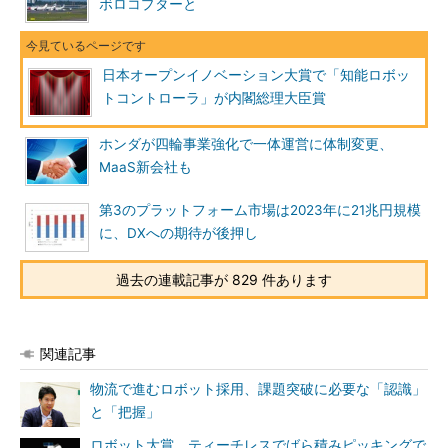
ボロコプターと
日本オープンイノベーション大賞で「知能ロボッ
トコントローラ」が内閣総理大臣賞
ホンダが四輪事業強化で一体運営に体制変更、
MaaS新会社も
第3のプラットフォーム市場は2023年に21兆円規模
に、DXへの期待が後押し
過去の連載記事が 829 件あります
関連記事
物流で進むロボット採用、課題突破に必要な「認識」
と「把握」
ロボット大賞、ティーチレスでばら積みピッキングで