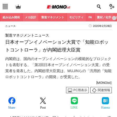
組み込み開発
メカ設計
製造マネジメント
モビリティ
FA
素材／化学
ニュース
2020年2月28日
製造マネジメントニュース
日本オープンイノベーション大賞で「知能ロボッ
トコントローラ」が内閣総理大臣賞
内閣府は、国内のオープンイノベーションの模範的なプロジェク
トを表彰する、「第2回日本オープンイノベーション大賞」の受
賞者を発表した。内閣総理大臣賞は、MUJINらの「汎用的『知能
ロボットコントローラ』の開発」が受賞した。
[MONOist]
PC用表示
関連情報
Share
Post
LINE
Hatena