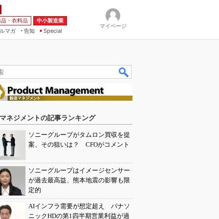
薬品・衣料品
中小製造業
マイページ
ルマガ
告知
Special
マネジメントの記事ランキング
ソニーグループがタムロン買収を提
案、その狙いは？ CFOがコメント
ソニーグループはイメージセンサー
が過去最高益、熊本地震の影響も限
定的
AIインフラ需要が想定超え パナソ
ニックHDの第1四半期営業利益が過