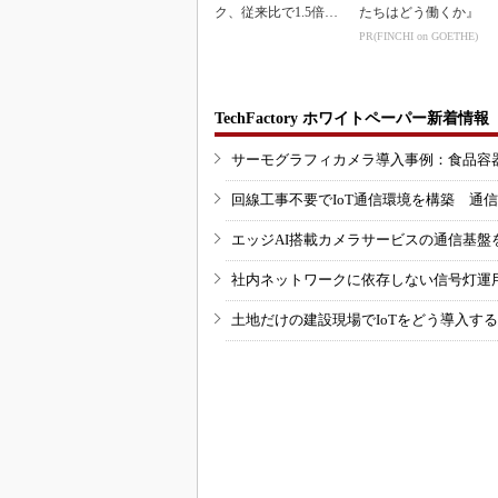
ク、従来比で1.5倍の
たちはどう働くか』
性能向上
PR(FINCHI on GOETHE)
TechFactory ホワイトペーパー新着情報
サーモグラフィカメラ導入事例：食品容
回線工事不要でIoT通信環境を構築 通
エッジAI搭載カメラサービスの通信基盤
社内ネットワークに依存しない信号灯運
土地だけの建設現場でIoTをどう導入す