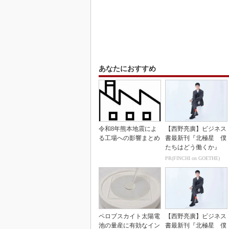
あなたにおすすめ
令和8年熊本地震によ
【西野亮廣】ビジネス
る工場への影響まとめ
書最新刊『北極星 僕
たちはどう働くか』
PR(FINCHI on GOETHE)
ペロブスカイト太陽電
【西野亮廣】ビジネス
池の量産に有効なイン
書最新刊『北極星 僕