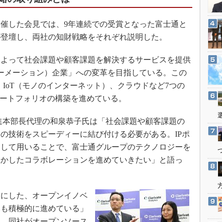
3Dプリンタ
産業オープンネット展
デジタルツインとCAE
催した会見では、9年連続での受賞となった富士通と
S＆OP
が登壇し、両社の知財戦略をそれぞれ説明した。
インダストリー4.0
よって社会課題や顧客課題を解決するサービスを提供
イノベーション
ーメーション）企業」への変革を目指している。この
製造業ビッグデータ
、IoT（モノのインターネット）、クラウドなど7つの
メイドインジャパン
ポートフォリオの構築を進めている。
植物工場
進本部長代理の和泉恭子氏は「社会課題や顧客課題の
知財マネジメント
の技術をスピーディーに結び付ける必要がある。IPポ
海外生産
として用いることで、富士通グループのテクノロジーを
グローバル設計・開発
生かしたコラボレーションを進めていきたい」と語っ
制御セキュリティ
新型コロナへの対応
にした、オープンイノベ
みも積極的に進めている」
て、同社がオープンソース