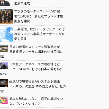
去最高達成
マツダのモータースポーツの“聖
地”は深川に、新たなブランド体験
拠点を開設
三菱電機、欧州データセンター向け
冷却システム事業拡大でオランダ企
業を買収
日立の米国のストレージ製造拠点が、
世界経済フォーラム認定の先進工場に
選出
日本版データスペースの現在地はど
こ？ AI時代における日本の勝ち筋に
ついて
生成AIで現場社員がシステムを開発
「人中心」の製造DXを自走させた3社の
方法
痛みを無駄にしない、震災の教訓をつ
ないでいくということ