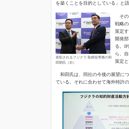
を築くことを目的としている」と
その
戦略の
策定す
開発部
る。I
ら、自
表彰されるフジクラ 取締役専務の和
策定と
田朗氏（右）
和田氏は、同社の今後の展望につ
ている。それに合わせて海外特許