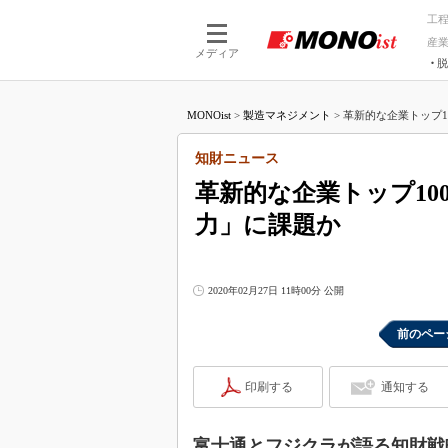
工
産
メディア
脱
つながる技術
AI×技術
MONOist
>
製造マネジメント
>
革新的な企業トップ10
つながる工場
AI×設備
つながるサービ
Physical
知財ニュース
革新的な企業トップ10
力」に課題か
2020年02月27日 11時00分 公開
前のペー
印刷する
通知する
富士通とフジクラが語る知財戦