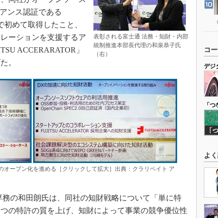
イアンス認証である
内企業で初めて取得したこと、
ボレーションを支援するア
表彰される富士通 法務・知財・内部
統制推進本部長代理の和泉恭子氏
U ACCERARATOR」
コー
（右）
げた。
デジ
「つ
よく
財のオープン化を進める［クリックして拡大］出典：クラリベイト ア
専務の和田朗氏は、同社の知財戦略について「単に特
1つの特許の質を上げ、知財によって事業の競争優位性