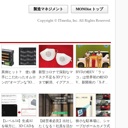
製造マネジメント
MONOist トップ
Copyright © ITmedia, Inc. All Rights Reserved.
異例ヒット？ 使い勝
新型コロナで深刻なマ
BYDの軽EV「ラッ
手にこだわったオムロ
スク不足を3Dプリン
コ」は世界初の軽SD
ンの“オープンな”IO-L
タで解消、イグアスが
V、新開発の「X-PAC
inkマスター
3Dマスクを開発
K」に電動システ...
【レベル14】生成AI
【経営者必見】出社し
狭小な駐車場に、シャ
を味方に、3D CADを
たくなる！社員を活か
ープがポールカメラ式