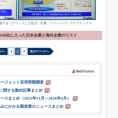
進する［クリックして拡大］出典：クラリベイト アナリティクス
100社に入った日本企業と海外企業のリスト
ジへ
1
|
2
|
3
次のページへ
エージェント活用実態調査
O」に関する動向記事まとめ
スまとめ（2025年11月～2026年4月）
込みにかかる製造業のニュースまとめ