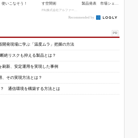
使いこなそう！
す空間術
製品発表 市場シェア
10％目指す
PR(株式会社アルファーテクノ)
Recommended by
PR
器開発現場に学ぶ「温度ムラ」把握の方法
信断絶リスクも抑える製品とは？
を刷新、安定運用を実現した事例
用、その実現方法とは？
る？ 通信環境を構築する方法とは