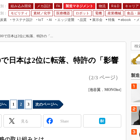
程別：
組み込み開発
メカ設計
製造マネジメント
物流
R＆D
キャリア
FA
業別：
モビリティ
素材／化学
医療機器
ロボット
電機
産業機械
食品・
炭素
サステナ設計
エッジ逆襲
品質
展示会
特集
メ
IoT
AI
ebook
伝承
組み込み開発
CEATEC
読者調査まとめ
編集後記
0で日本は2位に転落、特許の「...
JIMTOF
保全
メカ設計
つながるクルマ
組込み/エッジ コンピューティング
ス
 AI
製造マネジメント
5G
展＆IoT/5Gソリューション展
VR／AR
FA
0で日本は2位に転落、特許の「影響
IIFES
モビリティ
フィールドサービス
国際ロボット展
素材／化学
FPGA
製造
（2/3 ページ）
ジャパンモビリティショー
組み込み画像技術
TECHNO-FRONTIER
[
池谷翼
，
MONOist
]
組み込みモデリング
人テク展
Windows Embedded
ジへ
1
|
2
|
3
次のページへ
スマート工場EXPO
車載ソフト開発
EdgeTech+
見る
Share
ISO26262
日本ものづくりワールド
無償設計ツール
AUTOMOTIVE WORLD
略の取り組みとは