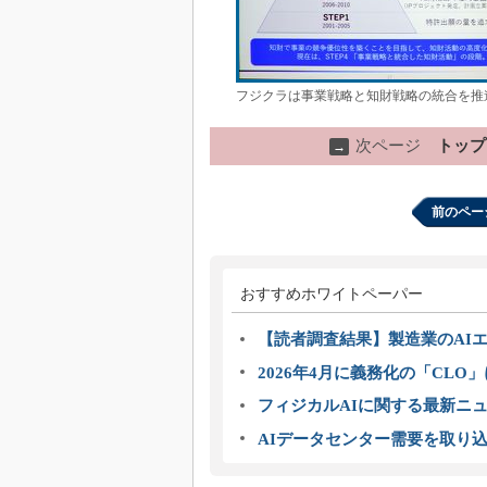
フジクラは事業戦略と知財戦略の統合を推
次ページ
トップ
→
前のペー
おすすめホワイトペーパー
【読者調査結果】製造業のAI
2026年4月に義務化の「CL
フィジカルAIに関する最新ニュー
AIデータセンター需要を取り