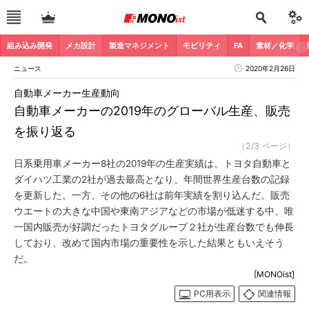
組み込み開発
メカ設計
製造マネジメント
モビリティ
FA
素材／化学
ニュース
2020年2月26日
自動車メーカー生産動向
自動車メーカーの2019年のグローバル生産、販売
を振り返る
（2/3 ページ）
日系乗用車メーカー8社の2019年の生産実績は、トヨタ自動車と
ダイハツ工業の2社が過去最高となり、年間世界生産台数の記録
を更新した。一方、その他の6社は前年実績を割り込んだ。販売
ウエートの大きな中国や東南アジアなどの市場が低迷する中、唯
一国内販売が好調だったトヨタグループ２社が生産台数でも伸長
しており、改めて国内市場の重要性を示した結果ともいえそう
だ。
[MONOist]
PC用表示
関連情報