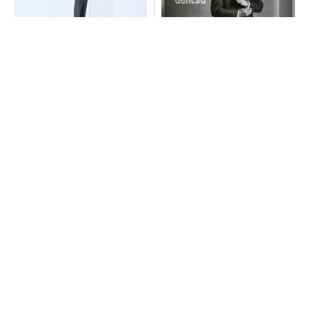
【西野亮廣】つくりたいもの
全員がリーダーシップを発揮
を追求できる環境の作り方と
し、自分より優れた人財を育
は
成する
PR(FINCHI on GOETHE)
PR(dentsu Japan)
「取りあえずボルトで固定」は禁物 締結部設
計で押さえるべき基本
AI関連“だけじゃない”オムロンの制御機器事
業、地道な顧客基盤強化が結実
全員がリーダーシップを発揮し、自分より優れ
た人財を育成する
PR(dentsu Japan)