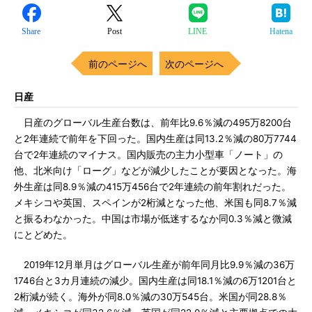
Share
Post
LINE
Hatena
前のページへ
次のページへ
日産
日産のグローバル生産台数は、前年比9.6％減の495万8200台
と2年連続で前年を下回った。国内生産は同13.2％減の80万7744
台で2年連続のマイナス。国内販売の主力小型車「ノート」の
他、北米向け「ローグ」などが減少したことが要因となった。海
外生産は同8.9％減の415万456台で2年連続の前年割れだった。
メキシコや英国、スペインが2桁減となった他、米国も同8.7％減
と振るわなかった。中国は市場が低迷するなか同0.3％減と微減
にとどめた。
2019年12月単月はグローバル生産が前年同月比9.9％減の36万
1746台と3カ月連続の減少。国内生産は同18.1％減の6万1201台と
2桁減が続く。海外が同8.0％減の30万545台。米国が同28.8％