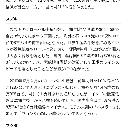
減、メキシコが同32.6％減、英国が同22.0％減と主要拠点での大
幅減が目立つ一方、中国は同21.2％増と伸長した。
スズキ
スズキのグローバル生産台数は、前年比11.1％減の305万5860
台と3年ぶりに前年を下回った。海外が同12.9％減の210万9092
台で8年ぶりの前年割れとなった。世界生産の半数を占めるイン
ドが景気低迷やローンの貸し渋り、保険料の引き上げなどが重な
り大きく台数を落とした。国内生産は同6.6％減の94万6768台と
3年ぶりのマイナス。完成検査問題の対策として工場のラインス
ピードを落としたことなどが減少につながった。
2019年12月単月のグローバル生産は、前年同月比1.0％増の23
万1237台と11カ月ぶりにプラスへ転じた。海外が同4.4％増の15
万895台で、同じく11カ月ぶりの増加だったが、インドの販売低
迷は2018年後半から現在も続いている。国内生産は同4.9％減の
8万342台と8カ月連続のマイナス。モデル末期の「ハスラー」に
加えて「ワゴンR」の販売減少などが要因となった。
マツダ