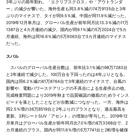
3年ぶりの前年割れ。「エクリプスクロス」や「アウトランダ
ー」の減少が響いた。海外生産も同3.8％減の74万9135台と3年
ぶりのマイナスで、タイが同9.5％減、中国が同11.9％減だった。
2019年12月単月は、グローバル生産が前年同月比13.3％減の11万
1387台と4カ月連続の減少。国内が同9.1％減の5万2024台で5カ
月連続、海外は同16.6％減の5万9363台で3カ月連続のマイナス
だった。
スバル
スバルのグローバル生産台数は、前年比3.1％減の98万7283台
と2年連続で減少した。100万台を下回ったのは4年ぶりとなる。
国内は同6.2％減の61万8764台で3年連続のマイナスで、台風の
影響や、電動パワーステアリングの不具合による生産停止の他、
完成検査問題により2019年秋まで品質確認の徹底のためラインス
ピードを落としたことなどが台数減につながった。一方、海外は
同2.5％増の36万8519台と2年ぶりのプラスとなり、過去最高を
更新。3列シートSUV「アセント」の増加が寄与した。2019年12
月単月はグローバル生産が前年同月比7.0％増の8万3368台で、2
カ月連続のプラス。国内が同11.6％増の5万7741台と2桁増を確保