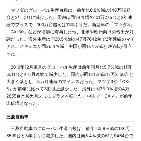
マツダのグローバル生産台数は、前年比6.8％減の148万7917
台と2年ぶりに減少した。国内は同1.4％増の101万275台と2年連
続でプラスで、100万台超えは11年ぶりだ。新型車の「マツダ3」
「CX-30」などが増加に寄与した他、北米や欧州向けの輸出が好
調だった。海外生産は同20.5％減の47万7642台で2年連続のマイ
ナス。メキシコが同36.4％減、中国が同17.4％減と2桁減が目立
った。
2019年12月単月のグローバル生産は前年同月比5.7％減の11万
5011台と4カ月連続で減少した。国内が同17.1％減の7万2156台と
大きく落とし、3カ月連続のマイナスだった。マツダ3や「CX-
5」が前年に比べて3割以上減少した。海外は同23.0％増の4万
2855台と18カ月ぶりにプラスへ転じた。中国で「CX-4」が前年
比倍増となった。
三菱自動車
三菱自動車のグローバル生産台数は、前年比5.9％減の136万
8599台と3年ぶりに減少した。国内は同8.4％減の61万9464台で