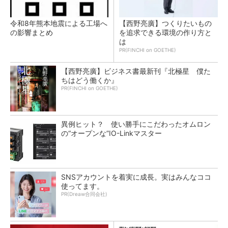
令和8年熊本地震による工場へ
【西野亮廣】つくりたいもの
の影響まとめ
を追求できる環境の作り方と
は
PR(FINCHI on GOETHE)
【西野亮廣】ビジネス書最新刊『北極星 僕た
ちはどう働くか』
PR(FINCHI on GOETHE)
異例ヒット？ 使い勝手にこだわったオムロン
の“オープンな”IO-Linkマスター
SNSアカウントを着実に成長。実はみんなココ
使ってます。
PR(Dreaw合同会社)