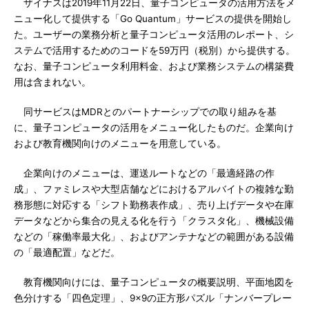
ザイナスは2019年11月22日、量子コンピュータの活用方法をメ
ニュー化して提供する「Go Quantum」サービスの提供を開始し
た。ユーザーの業務分析と量子コンピュータ活用のレポート、シ
ステムで活用するためのコードを59万円（税別）から提供する。
なお、量子コンピュータ利用料金、および業務システムの構築費
用は含まれない。
同サービスはMDRとのパートナーシップでの取り組みを基
に、量子コンピュータの活用をメニュー化したものだ。企業向け
および教育機関向けのメニューを用意している。
企業向けのメニューは、運送ルートなどの「最適経路の作
成」、ファミレスや大型店舗などにおけるアルバイトの複雑な勤
務形態に対応する「シフト勤務表作成」、売り上げデータや在庫
データなどから集合の見える化を行う「クラスタ化」、機械設備
などの「稼働率最大化」、およびアンテナなどの範囲がある設備
の「最適配置」などだ。
教育機関向けには、量子コンピュータの概要説明、平面地図を
色分けする「四色定理」、9×9の正方形パズル「ナンバープレー