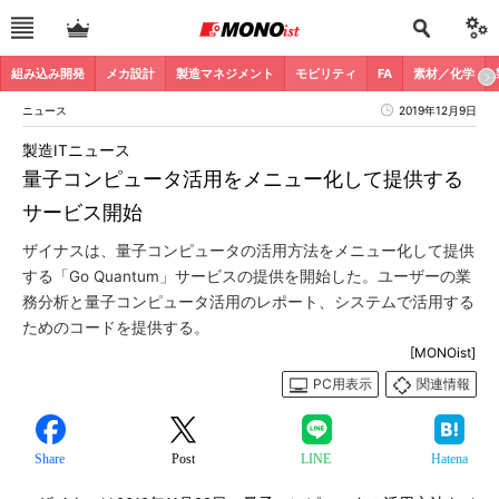
組み込み開発
メカ設計
製造マネジメント
モビリティ
FA
素材／化学
ニュース
2019年12月9日
製造ITニュース
量子コンピュータ活用をメニュー化して提供する
サービス開始
ザイナスは、量子コンピュータの活用方法をメニュー化して提供
する「Go Quantum」サービスの提供を開始した。ユーザーの業
務分析と量子コンピュータ活用のレポート、システムで活用する
ためのコードを提供する。
[MONOist]
PC用表示
関連情報
Share
Post
LINE
Hatena