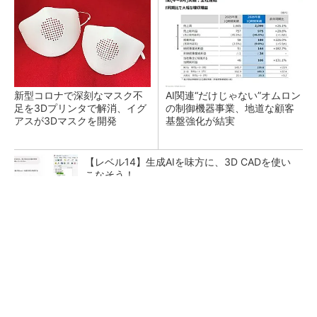
新型コロナで深刻なマスク不
AI関連“だけじゃない”オムロン
足を3Dプリンタで解消、イグ
の制御機器事業、地道な顧客
アスが3Dマスクを開発
基盤強化が結実
【レベル14】生成AIを味方に、3D CADを使い
こなそう！
SNSアカウントを着実に成長。実はみんなココ
使ってます。
PR(Dreaw合同会社)
「取りあえずボルトで固定」は禁物 締結部設