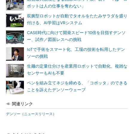
ボットは人の仕事を奪わない」
双腕型ロボットが自動でタオルをたたみサラダを盛り
付ける、AI学習はVRシステム
CASE時代に向けて開発スピード10倍を目指すデンソ
ー、試作／図面レスへの挑戦
IoTで手術をスマート化、工場の技術を転用したデン
ソーの挑戦
生麺の定量仕分けを産業用ロボットで自動化、複雑な
センサーもAIも不要
ペンを組み立てネジを締める、「コボッタ」のできる
ことを訴えたデンソーウェーブ
関連リンク
デンソー（ニュースリリース）