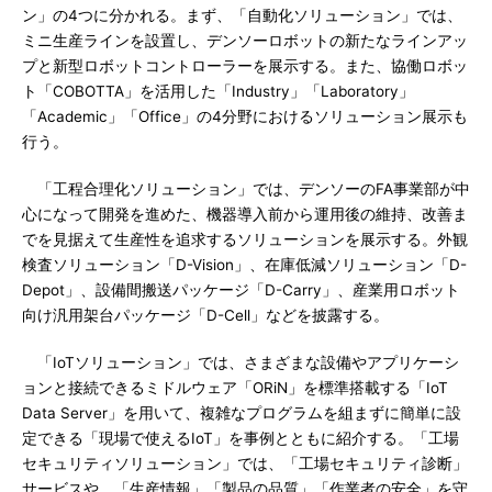
ン」の4つに分かれる。まず、「自動化ソリューション」では、
ミニ生産ラインを設置し、デンソーロボットの新たなラインアッ
プと新型ロボットコントローラーを展示する。また、協働ロボッ
ト「COBOTTA」を活用した「Industry」「Laboratory」
「Academic」「Office」の4分野におけるソリューション展示も
行う。
「工程合理化ソリューション」では、デンソーのFA事業部が中
心になって開発を進めた、機器導入前から運用後の維持、改善ま
でを見据えて生産性を追求するソリューションを展示する。外観
検査ソリューション「D-Vision」、在庫低減ソリューション「D-
Depot」、設備間搬送パッケージ「D-Carry」、産業用ロボット
向け汎用架台パッケージ「D-Cell」などを披露する。
「IoTソリューション」では、さまざまな設備やアプリケーシ
ョンと接続できるミドルウェア「ORiN」を標準搭載する「IoT
Data Server」を用いて、複雑なプログラムを組まずに簡単に設
定できる「現場で使えるIoT」を事例とともに紹介する。「工場
セキュリティソリューション」では、「工場セキュリティ診断」
サービスや、「生産情報」「製品の品質」「作業者の安全」を守