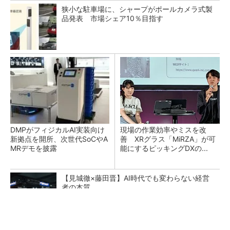
狭小な駐車場に、シャープがポールカメラ式製
品発表 市場シェア10％目指す
DMPがフィジカルAI実装向け
現場の作業効率やミスを改
新拠点を開所、次世代SoCやA
善 XRグラス「MiRZA」が可
MRデモを披露
能にするピッキングDXの...
【見城徹×藤田晋】AI時代でも変わらない経営
者の本質
PR(FINCHI on GOETHE)