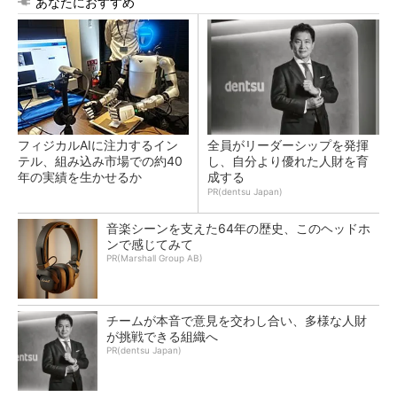
あなたにおすすめ
フィジカルAIに注力するイン
全員がリーダーシップを発揮
テル、組み込み市場での約40
し、自分より優れた人財を育
年の実績を生かせるか
成する
PR(dentsu Japan)
音楽シーンを支えた64年の歴史、このヘッドホ
ンで感じてみて
PR(Marshall Group AB)
チームが本音で意見を交わし合い、多様な人財
が挑戦できる組織へ
PR(dentsu Japan)