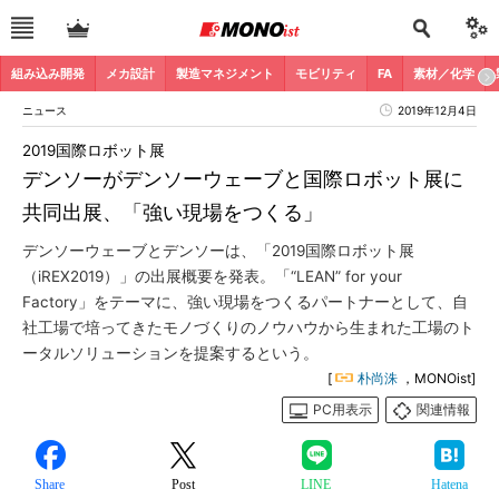
組み込み開発
メカ設計
製造マネジメント
モビリティ
FA
素材／化学
ニュース
2019年12月4日
2019国際ロボット展
デンソーがデンソーウェーブと国際ロボット展に
共同出展、「強い現場をつくる」
デンソーウェーブとデンソーは、「2019国際ロボット展
（iREX2019）」の出展概要を発表。「“LEAN” for your
Factory」をテーマに、強い現場をつくるパートナーとして、自
社工場で培ってきたモノづくりのノウハウから生まれた工場のト
ータルソリューションを提案するという。
[
朴尚洙
，MONOist]
PC用表示
関連情報
Share
Post
LINE
Hatena