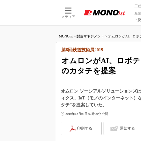
工
産
メディア
脱
つながる技術
AI×技術
MONOist
>
製造マネジメント
>
オムロンがAI、ロボテ
つながる工場
AI×設備
つながるサービ
Physical
第6回鉄道技術展2019
オムロンがAI、ロボテ
のカタチを提案
オムロン ソーシアルソリューションズは
ィクス、IoT（モノのインターネット）
タチ”を提案していた。
2019年12月03日 07時00分 公開
印刷する
通知する