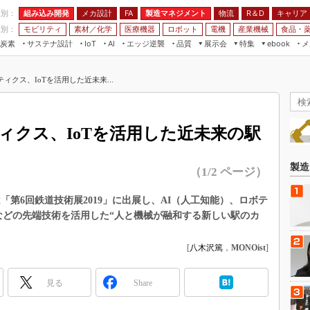
程別：
組み込み開発
メカ設計
製造マネジメント
物流
R＆D
キャリア
FA
業別：
モビリティ
素材／化学
医療機器
ロボット
電機
産業機械
食品・
炭素
サステナ設計
エッジ逆襲
品質
展示会
特集
メ
IoT
AI
ebook
伝承
組み込み開発
CEATEC
読者調査まとめ
編集後記
ィクス、IoTを活用した近未来...
JIMTOF
保全
メカ設計
つながるクルマ
組込み/エッジ コンピューティング
ス
 AI
製造マネジメント
5G
展＆IoT/5Gソリューション展
VR／AR
FA
ィクス、IoTを活用した近未来の駅
IIFES
モビリティ
フィールドサービス
国際ロボット展
素材／化学
FPGA
製造
（1/2 ページ）
ジャパンモビリティショー
組み込み画像技術
TECHNO-FRONTIER
「第6回鉄道技術展2019」に出展し、AI（人工知能）、ロボテ
組み込みモデリング
などの先端技術を活用した“人と機械が融和する新しい駅のカ
人テク展
Windows Embedded
スマート工場EXPO
[
八木沢篤
，
MONOist
]
車載ソフト開発
EdgeTech+
ISO26262
日本ものづくりワールド
見る
Share
無償設計ツール
AUTOMOTIVE WORLD