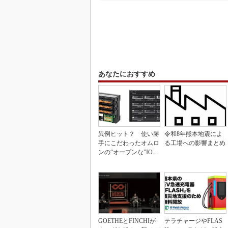
あなたにおすすめ
異例ヒット？ 使い勝
令和8年熊本地震によ
手にこだわったオムロ
る工場への影響まとめ
ンの“オープンな”IO-L
inkマスター
GOETHEとFINCHIが
テラチャージやFLAS