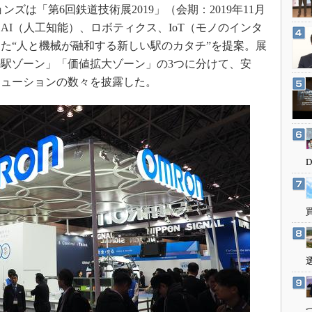
3Dプリンタ
は「第6回鉄道技術展2019」（会期：2019年11月
産業オープンネット展
デジタルツインとCAE
、AI（人工知能）、ロボティクス、IoT（モノのインタ
た“人と機械が融和する新しい駅のカタチ”を提案。展
S＆OP
駅ゾーン」「価値拡大ゾーン」の3つに分けて、安
インダストリー4.0
リューションの数々を披露した。
イノベーション
製造業ビッグデータ
メイドインジャパン
植物工場
知財マネジメント
海外生産
グローバル設計・開発
制御セキュリティ
新型コロナへの対応