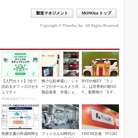
製造マネジメント
MONOist トップ
Copyright © ITmedia, Inc. All Rights Reserved.
【入門ガイド】5分で
狭小な駐車場に、シャ
BYDの軽EV「ラッ
読めるオフィスのセキ
ープがポールカメラ式
コ」は世界初の軽SD
ュリティ
製品発表 市場シェア
V、新開発の「X-PAC
10％目指す
K」に電動システ...
PR(株式会社アルファーテクノ)
医療文書の作成時間を
フィジカルAI時代の
FINCHI主催「IVS202