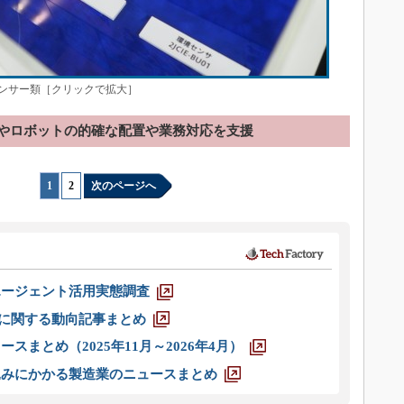
ンサー類［クリックで拡大］
やロボットの的確な配置や業務対応を支援
1
|
2
次のページへ
エージェント活用実態調査
O」に関する動向記事まとめ
スまとめ（2025年11月～2026年4月）
込みにかかる製造業のニュースまとめ