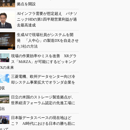
拠点を開設
AIインフラ需要が想定超え パナソ
ニックHDの第1四半期営業利益が過
去最高達成
生成AIで現場社員がシステムを開
発 「人中心」の製造DXを自走させ
た3社の方法
現場の作業効率やミスを改善 XRグラ
ス「MiRZA」が可能にするピッキング
DXの未来
三菱電機、欧州データセンター向け冷
却システム事業拡大でオランダ企業を
買収
日立の米国のストレージ製造拠点が、
世界経済フォーラム認定の先進工場に
選出
日本版データスペースの現在地はど
こ？ AI時代における日本の勝ち筋に
ついて