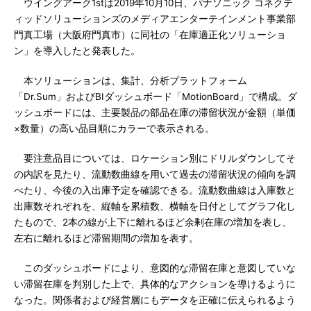
ウイングアーク1stは2019年10月10日、パナソニック コネクテ
ィッドソリューションズのメディアエンターテインメント事業部
門真工場（大阪府門真市）に同社の「在庫適正化ソリューショ
ン」を導入したと発表した。
本ソリューションは、集計、分析プラットフォーム
「Dr.Sum」およびBIダッシュボード「MotionBoard」で構成。ダ
ッシュボードには、主要製品の部品在庫の滞留状況が金額（単価
×数量）の高い品目順にカラーで表示される。
要注意品目については、ロケーション別にドリルダウンしてそ
の内訳を見たり、流動数曲線を用いて過去の滞留状況の傾向を調
べたり、今後の入出庫予定を確認できる。流動数曲線は入庫数と
出庫数それぞれを、縦軸を累積数、横軸を日付としてグラフ化し
たもので、2本の線が上下に離れるほど余剰在庫の増加を表し、
左右に離れるほど滞留期間の増加を表す。
このダッシュボードにより、意図的な滞留在庫と意図していな
い滞留在庫を判別した上で、具体的なアクションを導けるように
なった。関係者および経営層にもデータを正確に伝えられるよう