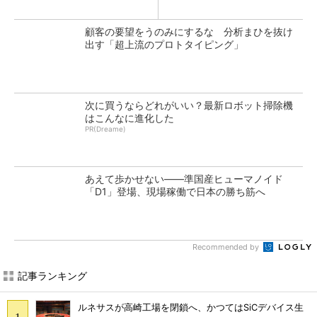
顧客の要望をうのみにするな 分析まひを抜け
出す「超上流のプロトタイピング」
次に買うならどれがいい？最新ロボット掃除機
はこんなに進化した
PR(Dreame)
あえて歩かせない――準国産ヒューマノイド
「D1」登場、現場稼働で日本の勝ち筋へ
Recommended by
記事ランキング
ルネサスが高崎工場を閉鎖へ、かつてはSiCデバイス生