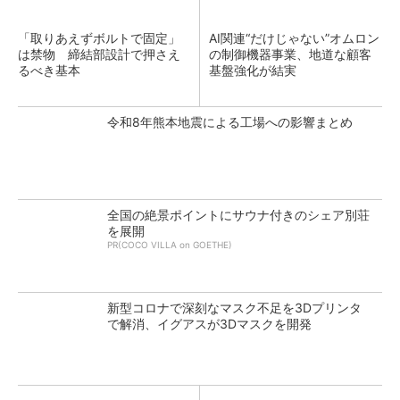
「取りあえずボルトで固定」
AI関連“だけじゃない”オムロン
は禁物 締結部設計で押さえ
の制御機器事業、地道な顧客
るべき基本
基盤強化が結実
令和8年熊本地震による工場への影響まとめ
全国の絶景ポイントにサウナ付きのシェア別荘
を展開
PR(COCO VILLA on GOETHE)
新型コロナで深刻なマスク不足を3Dプリンタ
で解消、イグアスが3Dマスクを開発