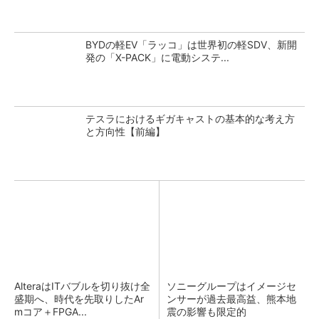
BYDの軽EV「ラッコ」は世界初の軽SDV、新開
発の「X-PACK」に電動システ...
テスラにおけるギガキャストの基本的な考え方
と方向性【前編】
AlteraはITバブルを切り抜け全
ソニーグループはイメージセ
盛期へ、時代を先取りしたAr
ンサーが過去最高益、熊本地
mコア＋FPGA...
震の影響も限定的