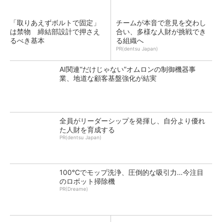
「取りあえずボルトで固定」
チームが本音で意見を交わし
は禁物 締結部設計で押さえ
合い、多様な人財が挑戦でき
るべき基本
る組織へ
PR(dentsu Japan)
AI関連“だけじゃない”オムロンの制御機器事
業、地道な顧客基盤強化が結実
全員がリーダーシップを発揮し、自分より優れ
た人財を育成する
PR(dentsu Japan)
100℃でモップ洗浄、圧倒的な吸引力…今注目
のロボット掃除機
PR(Dreame)