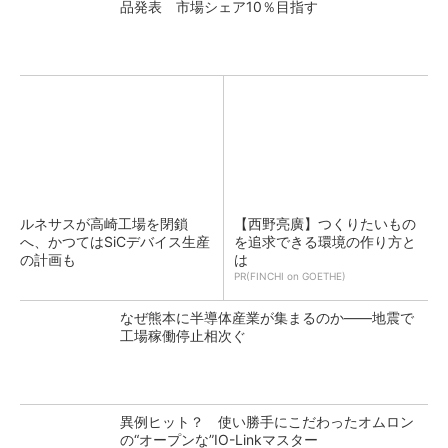
品発表 市場シェア10％目指す
ルネサスが高崎工場を閉鎖
【西野亮廣】つくりたいもの
へ、かつてはSiCデバイス生産
を追求できる環境の作り方と
の計画も
は
PR(FINCHI on GOETHE)
なぜ熊本に半導体産業が集まるのか――地震で
工場稼働停止相次ぐ
異例ヒット？ 使い勝手にこだわったオムロン
の“オープンな”IO-Linkマスター