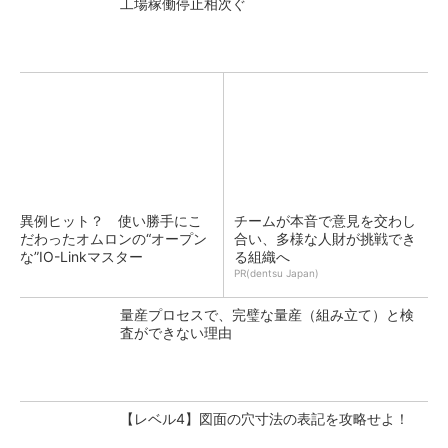
工場稼働停止相次ぐ
異例ヒット？ 使い勝手にこ
チームが本音で意見を交わし
だわったオムロンの“オープン
合い、多様な人財が挑戦でき
な”IO-Linkマスター
る組織へ
PR(dentsu Japan)
量産プロセスで、完璧な量産（組み立て）と検
査ができない理由
【レベル4】図面の穴寸法の表記を攻略せよ！