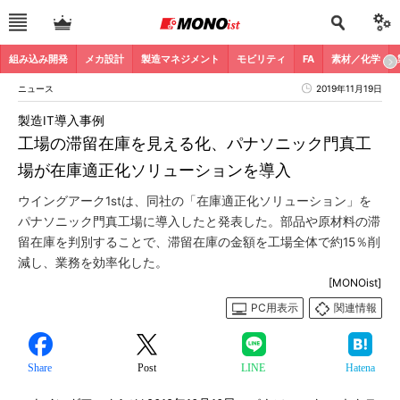
組み込み開発
メカ設計
製造マネジメント
モビリティ
FA
素材／化学
ニュース
2019年11月19日
製造IT導入事例
工場の滞留在庫を見える化、パナソニック門真工
場が在庫適正化ソリューションを導入
ウイングアーク1stは、同社の「在庫適正化ソリューション」を
パナソニック門真工場に導入したと発表した。部品や原材料の滞
留在庫を判別することで、滞留在庫の金額を工場全体で約15％削
減し、業務を効率化した。
[MONOist]
PC用表示
関連情報
Share
Post
LINE
Hatena