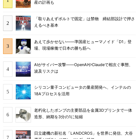
産の計画も
「取りあえずボルトで固定」は禁物 締結部設計で押さ
えるべき基本
あえて歩かせない――準国産ヒューマノイド「D1」登
場、現場稼働で日本の勝ち筋へ
AIがサイバー攻撃――OpenAIやClaudeで相次ぐ事態、
波及リスクは
シリコン量子コンピュータの量産開発へ、インテルの
18Aプロセスを活用
老朽化したポンプの主要部品を金属3Dプリンタで一体
造形、納期を3分の1に短縮
日立建機の新社名「LANDCROS」を世界に発信、大谷