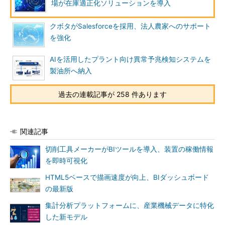
場が在庫適正化ソリューションを導入
クボタがSalesforceを採用、法人農家へのサポート
を強化
AIを活用したプラント向け異常予兆検知システムを
製油所へ納入
過去の連載記事が 258 件あります
関連記事
切削工具メーカーがBIツールを導入、装置の稼働情報
を即時可視化
HTML5ベースで描画速度が向上、BIダッシュボード
の最新版
集計分析プラットフォームに、産業機械データに特化
した新モデル