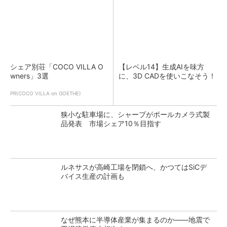
シェア別荘「COCO VILLA O
【レベル14】生成AIを味方
wners」3選
に、3D CADを使いこなそう！
PR(COCO VILLA on GOETHE)
狭小な駐車場に、シャープがポールカメラ式製
品発表 市場シェア10％目指す
ルネサスが高崎工場を閉鎖へ、かつてはSiCデ
バイス生産の計画も
なぜ熊本に半導体産業が集まるのか――地震で