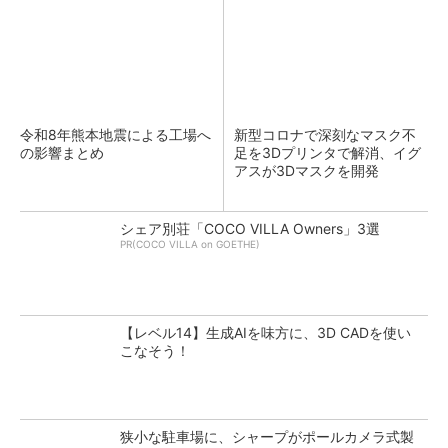
令和8年熊本地震による工場へ
新型コロナで深刻なマスク不
の影響まとめ
足を3Dプリンタで解消、イグ
アスが3Dマスクを開発
シェア別荘「COCO VILLA Owners」3選
PR(COCO VILLA on GOETHE)
【レベル14】生成AIを味方に、3D CADを使い
こなそう！
狭小な駐車場に、シャープがポールカメラ式製