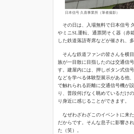
日本信号 久喜事業所（筆者撮影）
その日は、入場無料で日本信号 
やミニSL運転、通票閉そく器（赤
した鉄道落語寄席などが催され、
そんな鉄道ファンの皆さんを横目
族が一目散に目指したのは交通信
す。建屋内には、押しボタン式信
などを学べる体験型展示がある他
で触れられる距離に交通信号機が
り、普段何げなく眺めているだけ
り身近に感じることができます。
なぜわざわざこのイベントに来た
だからです。そんな息子に影響さ
た（笑）。