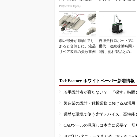
inkマスター
PR(dentsu Japan)
弱い部分が1箇所でも
自律走行ロボット第2
あると台無しに、液晶
世代 連続稼働時間3.
リペア装置の失敗事例
6倍、他社製品との連
携も可能
TechFactory ホワイトペーパー新着情報
若手設計者が育たない？ 「探す」時間
製造業の設計・解析業務におけるAI活
過酷な環境で使う光学デバイス、高性能
CADツールの見直しは本当に必要？ 切
3Dプリンタニュースまとめ（2026年4～