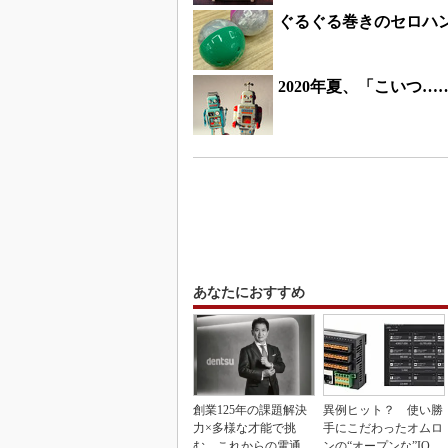
ぐるぐる巻きのセロハ
2020年夏、「こいつ
あなたにおすすめ
創業125年の課題解決
異例ヒット？ 使い勝
力×多様な才能で挑
手にこだわったオムロ
む、これからの電通
ンの“オープンな”IO-L