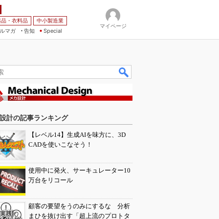
薬品・衣料品
中小製造業
マイページ
ルマガ
告知
Special
設計の記事ランキング
【レベル14】生成AIを味方に、3D
CADを使いこなそう！
使用中に発火、サーキュレーター10
万台をリコール
顧客の要望をうのみにするな 分析
まひを抜け出す「超上流のプロトタ