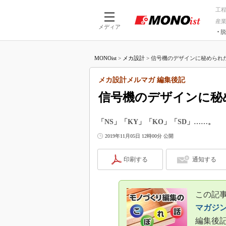
工
産
メディア
脱
つながる技術
AI×技術
MONOist
>
メカ設計
>
信号機のデザインに秘められた“
つながる工場
AI×設備
つながるサービ
Physical
メカ設計メルマガ 編集後記
信号機のデザインに秘
「NS」「KY」「KO」「SD」……。
2019年11月05日 12時00分 公開
印刷する
通知する
この記事
マガジ
編集後