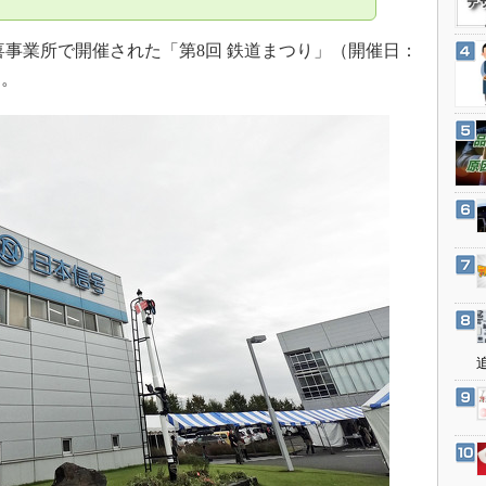
3Dプリンタ
産業オープンネット展
デジタルツインとCAE
事業所で開催された「第8回 鉄道まつり」（開催日：
S＆OP
た。
インダストリー4.0
イノベーション
製造業ビッグデータ
メイドインジャパン
植物工場
知財マネジメント
海外生産
グローバル設計・開発
制御セキュリティ
新型コロナへの対応