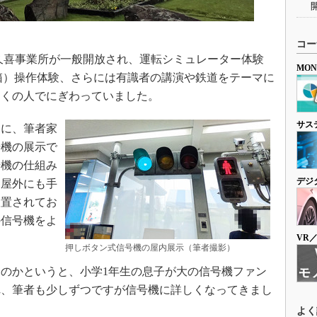
コー
久喜事業所が一般開放され、運転シミュレーター体験
MO
箱）操作体験、さらには有識者の講演や鉄道をテーマに
多くの人でにぎわっていました。
サス
に、筆者家
号機の展示で
号機の仕組み
デジ
、屋外にも手
設置されてお
の信号機をよ
VR
押しボタン式信号機の屋内展示（筆者撮影）
のかというと、小学1年生の息子が大の信号機ファン
れ、筆者も少しずつですが信号機に詳しくなってきまし
よく