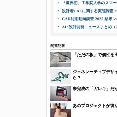
「世界初」工学院大学のスマー
設計者CAEに関する実態調査 2
CAD利用動向調査 2025 結果
AI×設計開発ニュースまとめ（2
関連記事
「ただの板」で個性を
ジェネレーティブデザ
ら？
未完成の「ガレキ」だか
あのプロジェクトが復活