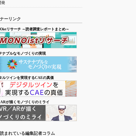
開発
ナーリンク
NOistリサーチ ～読者調査レポートまとめ～
テナブルなモノづくりの実現
タルツインを実現するCAEの真価
／ARが描くモノづくりのミライ
読まれている編集記者コラム