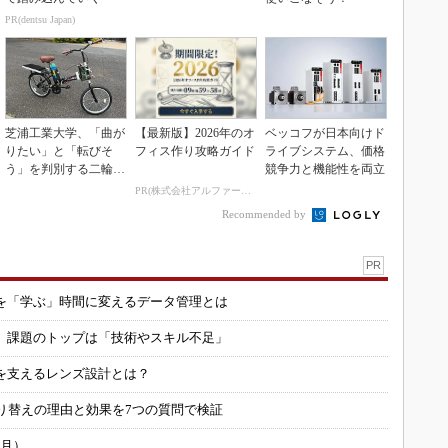
PR(dentsu Japan)
芝浦工業大学、「曲が
【最新版】2026年のオ
ベッコフが日本向けド
りたい」と「転びそ
フィス作り攻略ガイド
ライブシステム、価格
う」を判別する二輪車
競争力と機能性を両立
制御技術を開発
PR(株式会社アルファーテクノ)
Recommended by
PR
を「学ぶ」時間に変えるデータ管理とは
用 課題のトップは「技術やスキル不足」
を支えるレンズ設計とは？
り替えの理由と効果を7つの質問で検証
6月）