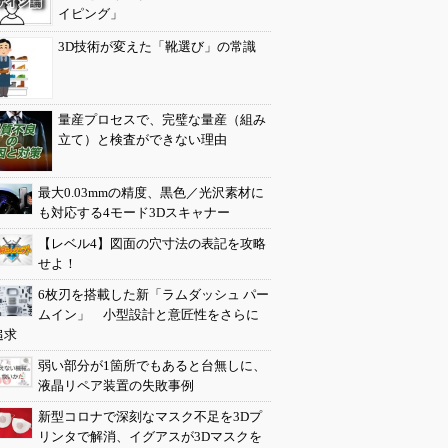
イピング」
3D技術が変えた「靴選び」の常識
量産プロセスで、完璧な量産（組み
立て）と検査ができない理由
最大0.03mmの精度、黒色／光沢素材に
も対応する4モード3Dスキャナー
【レベル4】図面の穴寸法の表記を攻略
せよ！
6枚刃を搭載した新「ラムダッシュ パー
ムイン」 小型設計と意匠性をさらに
追求
弱い部分が1箇所でもあると台無しに、
液晶リペア装置の失敗事例
新型コロナで深刻なマスク不足を3Dプ
リンタで解消、イグアスが3Dマスクを