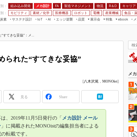
程別：
組み込み開発
メカ設計
製造マネジメント
物流
R＆D
キャリア
FA
業別：
モビリティ
素材／化学
医療機器
ロボット
電機
産業機械
食品・
炭素
サステナ設計
エッジ逆襲
品質
展示会
特集
メ
IoT
AI
ebook
伝承
組み込み開発
CEATEC
読者調査まとめ
編集後記
すてきな妥協”：メ...
JIMTOF
保全
メカ設計
つながるクルマ
組込み/エッジ コンピューティング
ス
 AI
製造マネジメント
5G
展＆IoT/5Gソリューション展
VR／AR
FA
められた“すてきな妥協”
IIFES
モビリティ
フィールドサービス
国際ロボット展
素材／化学
FPGA
メカ
ジャパンモビリティショー
[
八木沢篤
，
MONOist
]
組み込み画像技術
TECHNO-FRONTIER
組み込みモデリング
人テク展
見る
Share
Windows Embedded
スマート工場EXPO
車載ソフト開発
EdgeTech+
は、2019年11月5日発行の「
メカ設計 メール
ISO26262
日本ものづくりワールド
ン
」に掲載されたMONOistの編集担当者による
無償設計ツール
記の転載です。
AUTOMOTIVE WORLD