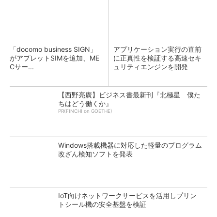
「docomo business SIGN」
アプリケーション実行の直前
がアプレットSIMを追加、ME
に正真性を検証する高速セキ
Cサー...
ュリティエンジンを開発
【西野亮廣】ビジネス書最新刊『北極星 僕た
ちはどう働くか』
PR(FINCHI on GOETHE)
Windows搭載機器に対応した軽量のプログラム
改ざん検知ソフトを発表
IoT向けネットワークサービスを活用しプリン
トシール機の安全基盤を検証