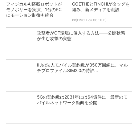
フィジカルAI搭載ロボットが
GOETHEとFINCHIがタッグを
モノポリーを実演、1台のPC
組み、新メディアを創設
にモーション制御も統合
PR(FINCHI on GOETHE)
攻撃者がOT環境に侵入する方法――公開状態
が生む攻撃の実態
IIJの法人モバイル契約数が350万回線に、マル
チプロファイルSIM2.0の特許...
5Gの契約数は2031年には64億件に 最新のモ
バイルネットワーク動向を公開