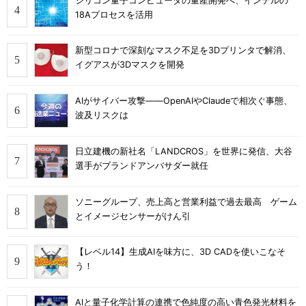
シリコン量子コンピュータの量産開発へ、インテルの
18Aプロセスを活用
新型コロナで深刻なマスク不足を3Dプリンタで解消、
イグアスが3Dマスクを開発
AIがサイバー攻撃――OpenAIやClaudeで相次ぐ事態、
波及リスクは
日立建機の新社名「LANDCROS」を世界に発信、大谷
選手がブランドアンバサダー就任
ソニーグループ、売上高と営業利益で過去最高 ゲーム
とイメージセンサーがけん引
【レベル14】生成AIを味方に、3D CADを使いこなそ
う！
AIと量子化学計算の連携で色純度の高い青色発光材料を