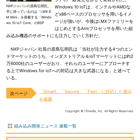
NXPジャパンの原島弘明氏。
Windows 10 IoTは、インテルやAMDな
手に持っているのは「i.MX 8
どx86ベースのプロセッサを用いるイメ
M Mini」を搭載する「Windo
ージが強いが、今後はi.MXファミリーを
ws 10 IoT Core」のBSP
はじめとするArmプロセッサを用いた組
み込み機器のサポートにも注力していく方針だ。
NXPジャパン 社長の原島弘明氏は「当社が注力する4つのエン
ドマーケットのうち、インダストリアル＆IoTマーケットには約2
万6000社のユーザーがおり、それらのユーザーにアプローチす
る上でWindows for IoTへの対応は大きな武器になる」と述べて
いる。
「Smart」「Secure」「Fast」に対応した展示
を披露
Copyright © ITmedia, Inc. All Rights Reserved.
組み込み開発ニュース 連載一覧