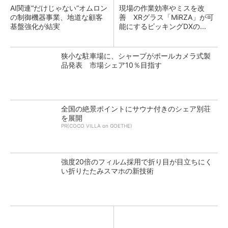
AI関連“だけじゃない”オムロン
現場の作業効率やミスを改
の制御機器事業、地道な顧客
善 XRグラス「MiRZA」が可
基盤強化が結実
能にするピッキングDXの...
狭小な駐車場に、シャープがポールカメラ式製
品発表 市場シェア10％目指す
全国の絶景ポイントにサウナ付きのシェア別荘
を展開
PR(COCO VILLA on GOETHE)
強度20倍のフィルム採用で折り目が目立ちにく
い折りたたみスマホの新技術