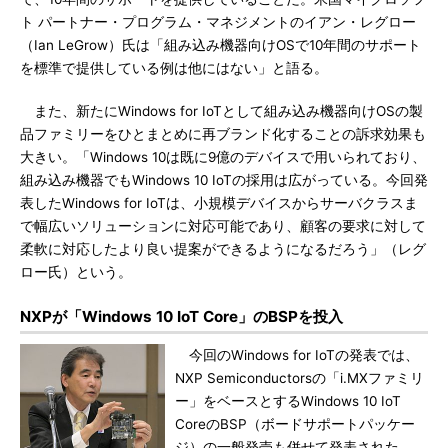
ト パートナー・プログラム・マネジメントのイアン・レグロー
（Ian LeGrow）氏は「組み込み機器向けOSで10年間のサポート
を標準で提供している例は他にはない」と語る。
また、新たにWindows for IoTとして組み込み機器向けOSの製
品ファミリーをひとまとめに再ブランド化することの訴求効果も
大きい。「Windows 10は既に9億のデバイスで用いられており、
組み込み機器でもWindows 10 IoTの採用は広がっている。今回発
表したWindows for IoTは、小規模デバイスからサーバクラスま
で幅広いソリューションに対応可能であり、顧客の要求に対して
柔軟に対応したより良い提案ができるようになるだろう」（レグ
ロー氏）という。
NXPが「Windows 10 IoT Core」のBSPを投入
今回のWindows for IoTの発表では、
NXP Semiconductorsの「i.MXファミリ
ー」をベースとするWindows 10 IoT
CoreのBSP（ボードサポートパッケー
ジ）の一般発売も併せて発表された。