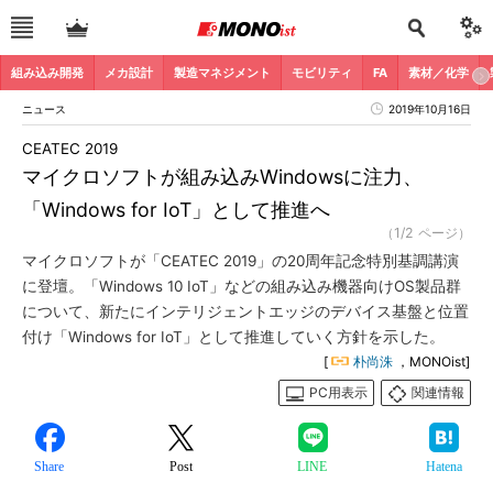
組み込み開発
メカ設計
製造マネジメント
モビリティ
FA
素材／化学
ニュース
2019年10月16日
CEATEC 2019
マイクロソフトが組み込みWindowsに注力、
「Windows for IoT」として推進へ
（1/2 ページ）
マイクロソフトが「CEATEC 2019」の20周年記念特別基調講演
に登壇。「Windows 10 IoT」などの組み込み機器向けOS製品群
について、新たにインテリジェントエッジのデバイス基盤と位置
付け「Windows for IoT」として推進していく方針を示した。
[
朴尚洙
，MONOist]
PC用表示
関連情報
Share
Post
LINE
Hatena