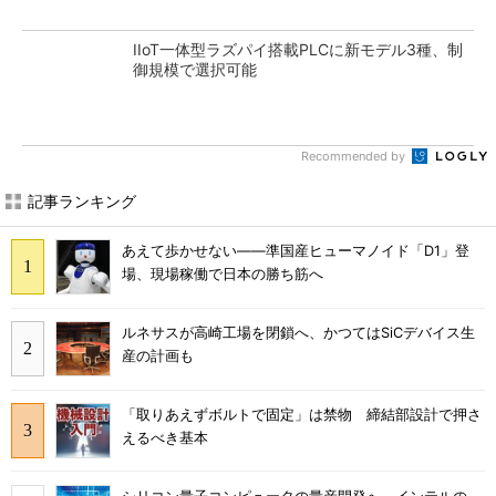
IIoT一体型ラズパイ搭載PLCに新モデル3種、制
御規模で選択可能
Recommended by
記事ランキング
あえて歩かせない――準国産ヒューマノイド「D1」登
場、現場稼働で日本の勝ち筋へ
ルネサスが高崎工場を閉鎖へ、かつてはSiCデバイス生
産の計画も
「取りあえずボルトで固定」は禁物 締結部設計で押さ
えるべき基本