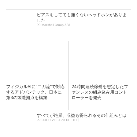
ピアスをしてても痛くないヘッドホンがありま
した
PR(Marshall Group AB)
フィジカルAIに“二刀流”で対応
24時間連続稼働を想定したフ
するアドバンテック、日本に
ァンレスの組み込み用コント
第3の製造拠点を構築
ローラーを発売
すべてが絶景、収益も得られるその仕組みとは
PR(COCO VILLA on GOETHE)