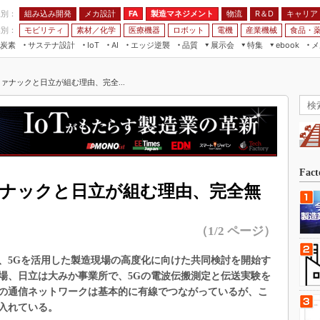
程別：
組み込み開発
メカ設計
製造マネジメント
物流
R＆D
キャリア
FA
業別：
モビリティ
素材／化学
医療機器
ロボット
電機
産業機械
食品・
炭素
サステナ設計
エッジ逆襲
品質
展示会
特集
メ
IoT
AI
ebook
伝承
組み込み開発
CEATEC
読者調査まとめ
編集後記
ァナックと日立が組む理由、完全...
JIMTOF
保全
メカ設計
つながるクルマ
組込み/エッジ コンピューティング
ス
 AI
製造マネジメント
5G
展＆IoT/5Gソリューション展
VR／AR
FA
IIFES
モビリティ
フィールドサービス
国際ロボット展
素材／化学
FPGA
Fac
ジャパンモビリティショー
ァナックと日立が組む理由、完全無
組み込み画像技術
TECHNO-FRONTIER
組み込みモデリング
人テク展
（1/2 ページ）
Windows Embedded
スマート工場EXPO
車載ソフト開発
は、5Gを活用した製造現場の高度化に向けた共同検討を開始す
EdgeTech+
場、日立は大みか事業所で、5Gの電波伝搬測定と伝送実験を
ISO26262
日本ものづくりワールド
の通信ネットワークは基本的に有線でつながっているが、こ
無償設計ツール
入れている。
AUTOMOTIVE WORLD