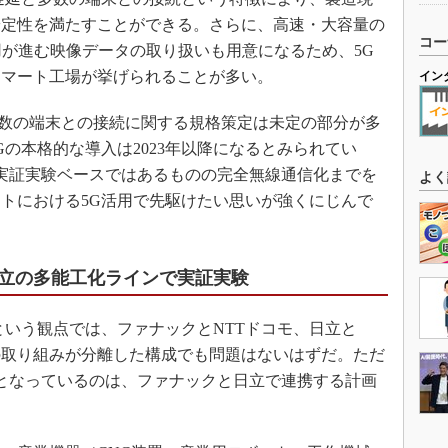
安定性を満たすことができる。さらに、高速・大容量の
コー
用が進む映像データの取り扱いも用意になるため、5G
スマート工場が挙げられることが多い。
イン
数の端末との接続に関する規格策定は未定の部分が多
の本格的な導入は2023年以降になるとみられてい
実証実験ベースではあるものの完全無線通信化までを
よく
トにおける5G活用で先駆けたい思いが強くにじんで
立の多能工化ラインで実証実験
いう観点では、ファナックとNTTドコモ、日立と
の取り組みが分離した構成でも問題はないはずだ。ただ
となっているのは、ファナックと日立で連携する計画