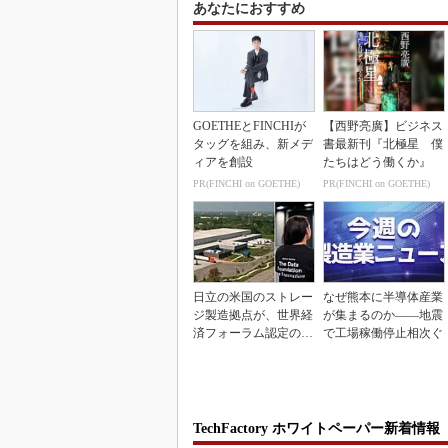
あなたにおすすめ
GOETHEとFINCHIが
【西野亮廣】ビジネス
タッグを組み、新メデ
書最新刊『北極星 僕
ィアを創設
たちはどう働くか』
PR(FINCHI on GOETHE)
PR(FINCHI on GOETHE)
日立の米国のストレー
なぜ熊本に半導体産業
ジ製造拠点が、世界経
が集まるのか――地震
済フォーラム認定の先
で工場稼働停止相次ぐ
進工場に選出
TechFactory ホワイトペーパー新着情報