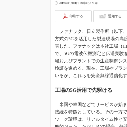
2019年09月04日 08時30分 公開
印刷する
通知する
ファナック、日立製作所（以下、日立
方式の5Gを活用した製造現場の高
表した。ファナックは本社工場（
で、5Gの電波伝搬測定と伝送実験を
場およびプラントでの生産制御シス
検証を進める。現在、工場やプラ
いるが、これらを完全無線通信化
工場の5G活用で先駆ける
米国や韓国などでサービスが始ま
接続を特徴としている。その一方
ワーク環境は、リアルタイム性と
般的だった。ただし5Gの場合、低