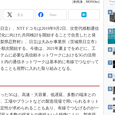
3Dプリンタ
[
朴尚洙
，
MONOist
]
産業オープンネット展
デジタルツインとCAE
見る
Share
S＆OP
インダストリー4.0
）、NTTドコモは2019年9月2日、次世代移動通信
イノベーション
度化に向けた共同検討を開始することで合意したと発
山梨県忍野村）、日立は大みか事業所（茨城県日立市）
製造業ビッグデータ
順次開始する。今後は、2021年夏までをめどに、工
メイドインジャパン
テムに必要な高信頼ネットワークにおける5Gの活用
植物工場
ント内の通信ネットワークは基本的に有線でつながって
知財マネジメント
することも視野に入れた取り組みとなる。
海外生産
グローバル設計・開発
制御セキュリティ
った5Gは、高速・大容量、低遅延、多数の端末との
新型コロナへの対応
で、工場やプラントなどの製造現場で用いられるネット
安定性が求められることもあり、有線でつなげるのが一
遅延と多数の端末との接続という特徴により、製造現