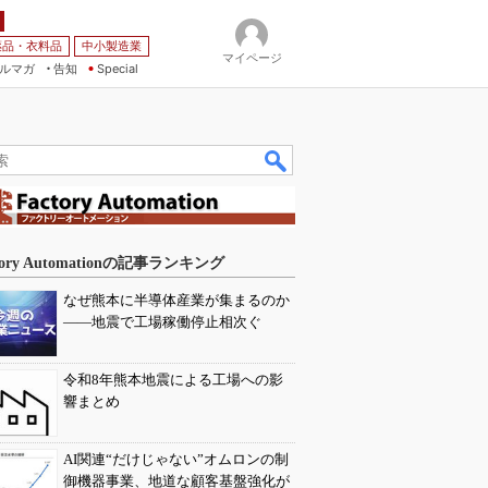
薬品・衣料品
中小製造業
マイページ
ルマガ
告知
Special
tory Automationの記事ランキング
なぜ熊本に半導体産業が集まるのか
――地震で工場稼働停止相次ぐ
令和8年熊本地震による工場への影
響まとめ
AI関連“だけじゃない”オムロンの制
御機器事業、地道な顧客基盤強化が