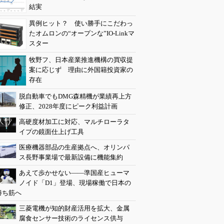
結実
異例ヒット？ 使い勝手にこだわっ
たオムロンの“オープンな”IO-Linkマ
スター
牧野フ、日本産業推進機構の買収提
案に応じず 理由に外国籍投資家の
存在
脱自動車でもDMG森精機が業績再上方
修正、2028年度にピーク利益計画
高硬度材加工に対応、マルチローラタ
イプの鏡面仕上げ工具
医療機器部品の生産拠点へ、オリンパ
ス長野事業場で最新設備に機能集約
あえて歩かせない――準国産ヒューマ
ノイド「D1」登場、現場稼働で日本の
勝ち筋へ
三菱電機が知的財産活用を拡大、金属
腐食センサー技術のライセンス供与