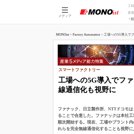
工
産
メディア
脱
つながる技術
AI×技術
MONOist
>
Factory Automation
>
工場への5G導入でフ
つながる工場
AI×設備
つながるサービ
Physical
スマートファクトリー
工場への5G導入でフ
線通信化も視野に
ファナック、日立製作所、NTTドコモ
ることで合意した。ファナックは本社工
順次開始する。現在、工場やプラント内
れらを完全無線通信化することも視野に