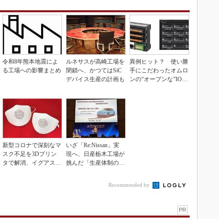
令和8年熊本地震によ
ルネサスが高崎工場を
異例ヒット？ 使い勝
る工場への影響まとめ
閉鎖へ、かつてはSiC
手にこだわったオムロ
デバイス生産の計画も
ンの“オープンな”IO-L
inkマスター
新型コロナで深刻なマ
いざ「Re:Nissan」実
スク不足を3Dプリン
現へ、日産栃木工場が
タで解消、イグアスが
挑んだ「生産体制の比
3Dマスクを開発
例化」
Recommended by
PR