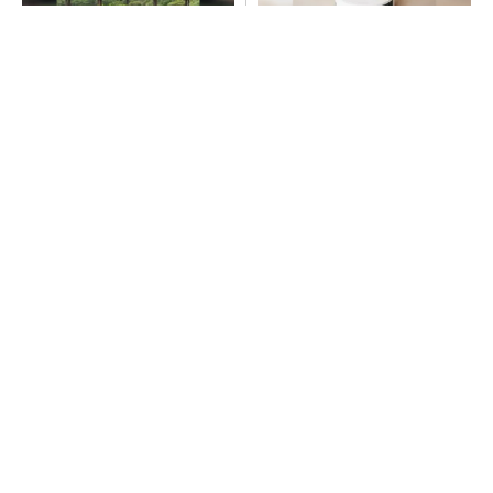
みずほ×官民で進める新産業創
100℃でモップ洗浄、圧倒的
出
な吸引力…今注目のロボット掃
除機
PR(Blue Lab)
PR(Dreame)
異例ヒット？ 使い勝手にこだわったオムロン
の“オープンな”IO-Linkマスター
すべてが絶景、収益も得られるその仕組みとは
PR(COCO VILLA on GOETHE)
狭小な駐車場に、シャープがポールカメラ式製
品発表 市場シェア10％目指す