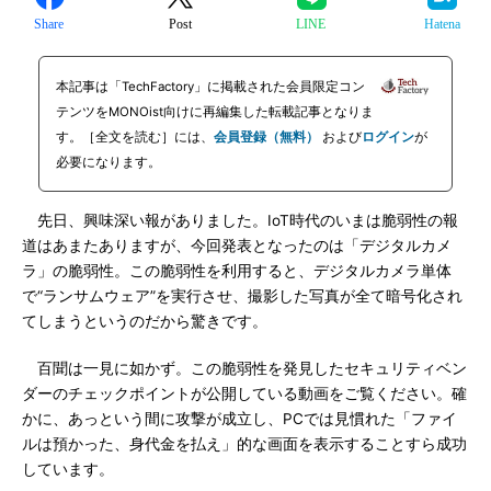
Share
Post
LINE
Hatena
本記事は「TechFactory」に掲載された会員限定コン
テンツをMONOist向けに再編集した転載記事となりま
す。［全文を読む］には、
会員登録（無料）
および
ログイン
が
必要になります。
先日、興味深い報がありました。IoT時代のいまは脆弱性の報
道はあまたありますが、今回発表となったのは「デジタルカメ
ラ」の脆弱性。この脆弱性を利用すると、デジタルカメラ単体
で“ランサムウェア”を実行させ、撮影した写真が全て暗号化され
てしまうというのだから驚きです。
百聞は一見に如かず。この脆弱性を発見したセキュリティベン
ダーのチェックポイントが公開している動画をご覧ください。確
かに、あっという間に攻撃が成立し、PCでは見慣れた「ファイ
ルは預かった、身代金を払え」的な画面を表示することすら成功
しています。