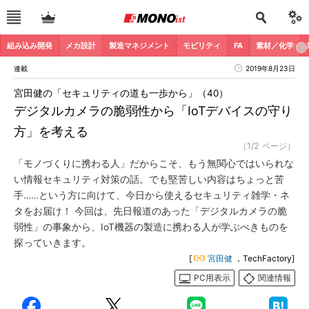
組み込み開発
メカ設計
製造マネジメント
モビリティ
FA
素材／化学
連載
2019年8月23日
宮田健の「セキュリティの道も一歩から」（40）
デジタルカメラの脆弱性から「IoTデバイスの守り
方」を考える
（1/2 ページ）
「モノづくりに携わる人」だからこそ、もう無関心ではいられな
い情報セキュリティ対策の話。でも堅苦しい内容はちょっと苦
手……という方に向けて、今日から使えるセキュリティ雑学・ネ
タをお届け！ 今回は、先日報道のあった「デジタルカメラの脆
弱性」の事象から、IoT機器の製造に携わる人が学ぶべきものを
探っていきます。
[
宮田健
，TechFactory]
PC用表示
関連情報