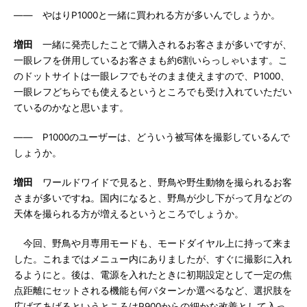
―― やはりP1000と一緒に買われる方が多いんでしょうか。
増田
一緒に発売したことで購入されるお客さまが多いですが、
一眼レフを併用しているお客さまも約6割いらっしゃいます。こ
のドットサイトは一眼レフでもそのまま使えますので、P1000、
一眼レフどちらでも使えるというところでも受け入れていただい
ているのかなと思います。
―― P1000のユーザーは、どういう被写体を撮影しているんで
しょうか。
増田
ワールドワイドで見ると、野鳥や野生動物を撮られるお客
さまが多いですね。国内になると、野鳥が少し下がって月などの
天体を撮られる方が増えるというところでしょうか。
今回、野鳥や月専用モードも、モードダイヤル上に持って来ま
した。これまではメニュー内にありましたが、すぐに撮影に入れ
るようにと。後は、電源を入れたときに初期設定として一定の焦
点距離にセットされる機能も何パターンか選べるなど、選択肢を
広げてあげるというところはP900からの細かな改善として入っ