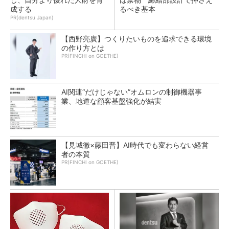
成する
るべき基本
PR(dentsu Japan)
【西野亮廣】つくりたいものを追求できる環境
の作り方とは
PR(FINCHI on GOETHE)
AI関連“だけじゃない”オムロンの制御機器事
業、地道な顧客基盤強化が結実
【見城徹×藤田晋】AI時代でも変わらない経営
者の本質
PR(FINCHI on GOETHE)