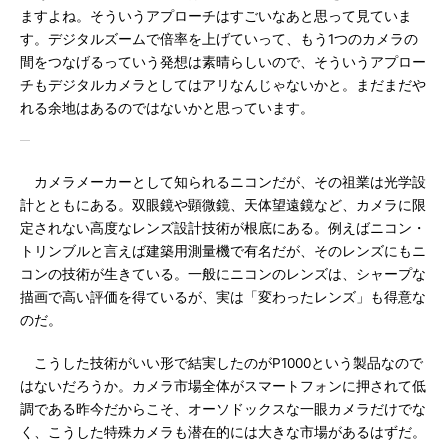
ますよね。そういうアプローチはすごいなあと思って見ていま
す。デジタルズームで倍率を上げていって、もう1つのカメラの
間をつなげるっていう発想は素晴らしいので、そういうアプロー
チもデジタルカメラとしてはアリなんじゃないかと。まだまだや
れる余地はあるのではないかと思っています。
カメラメーカーとして知られるニコンだが、その祖業は光学設
計とともにある。双眼鏡や顕微鏡、天体望遠鏡など、カメラに限
定されない高度なレンズ設計技術が根底にある。例えばニコン・
トリンブルと言えば建築用測量機で有名だが、そのレンズにもニ
コンの技術が生きている。一般にニコンのレンズは、シャープな
描画で高い評価を得ているが、実は「変わったレンズ」も得意な
のだ。
こうした技術がいい形で結実したのがP1000という製品なので
はないだろうか。カメラ市場全体がスマートフォンに押されて低
調である昨今だからこそ、オーソドックスな一眼カメラだけでな
く、こうした特殊カメラも潜在的には大きな市場があるはずだ。