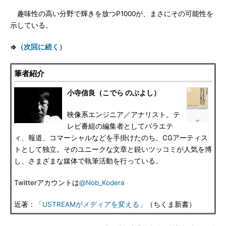
趣味性の高い分野で輝きを放つP1000が、まさにその可能性を
示している。
⇒
（次回に続く）
筆者紹介
小寺信良（こでら のぶよし）
映像系エンジニア／アナリスト。テ
レビ番組の編集者としてバラエテ
ィ、報道、コマーシャルなどを手掛けたのち、CGアーティス
トとして独立。そのユニークな文章と鋭いツッコミが人気を博
し、さまざまな媒体で執筆活動を行っている。
Twitterアカウントは
@Nob_Kodera
近著：
「USTREAMがメディアを変える」
（ちくま新書）