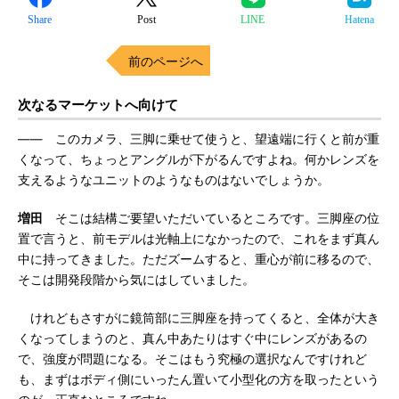
Share
Post
LINE
Hatena
前のページへ
次なるマーケットへ向けて
―― このカメラ、三脚に乗せて使うと、望遠端に行くと前が重
くなって、ちょっとアングルが下がるんですよね。何かレンズを
支えるようなユニットのようなものはないでしょうか。
増田
そこは結構ご要望いただいているところです。三脚座の位
置で言うと、前モデルは光軸上になかったので、これをまず真ん
中に持ってきました。ただズームすると、重心が前に移るので、
そこは開発段階から気にはしていました。
けれどもさすがに鏡筒部に三脚座を持ってくると、全体が大き
くなってしまうのと、真ん中あたりはすぐ中にレンズがあるの
で、強度が問題になる。そこはもう究極の選択なんですけれど
も、まずはボディ側にいったん置いて小型化の方を取ったという