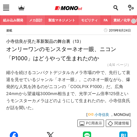
組み込み開発
メカ設計
製造マネジメント
モビリティ
FA
素材／化学
連載
2019年6月24日
小寺信良が見た革新製品の舞台裏（13）
オンリーワンのモンスターネオ一眼、ニコン
「P1000」はどうやって生まれたのか
（4/4 ページ）
縮小を続けるコンパクトデジタルカメラ市場の中で、先行して衰
退を見せているジャンル「ネオ一眼」。このネオ一眼ながら、爆
発的な人気を誇るのがニコンの「COOLPIX P1000」だ。広角
24mmから望遠端3000mm相当まで、光学ズーム倍率125倍とい
うモンスターカメラはどのようにして生まれたのか。小寺信良氏
が話を聞いた。
[
小寺信良
，MONOist]
PC用表示
関連情報