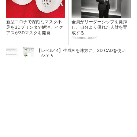
新型コロナで深刻なマスク不
全員がリーダーシップを発揮
足を3Dプリンタで解消、イグ
し、自分より優れた人財を育
アスが3Dマスクを開発
成する
PR(dentsu Japan)
【レベル14】生成AIを味方に、3D CADを使い
こなそう！
令和8年熊本地震による工場への影響まとめ
狭小な駐車場に、シャープがポールカメラ式製
品発表 市場シェア10％目指す