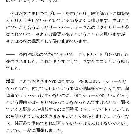
のが、正直なところですね。
今はお客さま自身でプレートを付けたり、鏡筒部の下に物を挟
んだりと工夫していただいているのをよく見掛けます。実はここ
にぴったり合うようなサードパーティーさんのアクセサリーも発
売されていて、それだけ需要があるということだと思いますが、
そこは今後の課題として受け止めています。
―― 今回P1000の発売に合わせて、ドットサイト「DF-M1」も
発売されました。これもまたすごくて、さすがニコンという感じ
でした。
増田
これもお客さまの要望ですね。P900はホットシューがな
かったので、付けてほしいという要望が結構多かったんです。超
望遠でフラッシュは届かないのに、何でシューが欲しいんだろう
という理由がはっきり分かっていなかったんですけれども、調べ
ていくと野鳥とか撮影するのに照準器（ドットサイト）というも
のを使われているお客さまが多いことが分かりました。どうせな
ら、純正品で準備できれば喜んでいただけるんじゃないかという
ことで、一緒に開発しました。