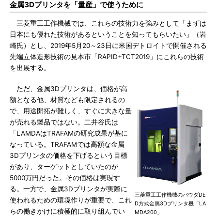
金属3Dプリンタを「量産」で使うために
三菱重工工作機械では、これらの技術力を強みとして「まずは
日本にも優れた技術があるということを知ってもらいたい」（岩
崎氏）とし、2019年5月20～23日に米国デトロイトで開催される
先端立体造形技術の見本市「RAPID+TCT2019」にこれらの技術
を出展する。
ただ、金属3Dプリンタは、価格が高
額となる他、材質なども限定されるの
で、用途開拓が難しく、すぐに大きな量
が売れる製品ではない。二井谷氏は
「LAMDAはTRAFAMの研究成果が基に
なっている。TRAFAMでは高額な金属
3Dプリンタの価格を下げるという目標
があり、ターゲットとしていたのが
5000万円だった。その価格は実現す
る。一方で、金属3Dプリンタが実際に
三菱重工工作機械のパウダDE
使われるための環境作りが重要で、これ
D方式金属3Dプリンタ機「LA
らの働きかけに積極的に取り組んでい
MDA200」