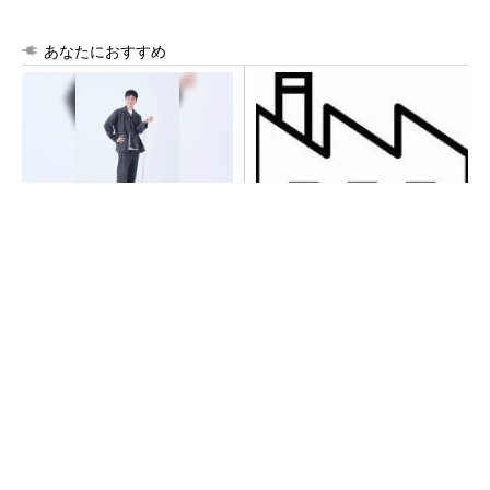
あなたにおすすめ
【西野亮廣】つくりたいもの
令和8年熊本地震による工場へ
を追求できる環境の作り方と
の影響まとめ
は
PR(FINCHI on GOETHE)
チームが本音で意見を交わし合い、多様な人財
が挑戦できる組織へ
PR(dentsu Japan)
異例ヒット？ 使い勝手にこだわったオムロン
の“オープンな”IO-Linkマスター