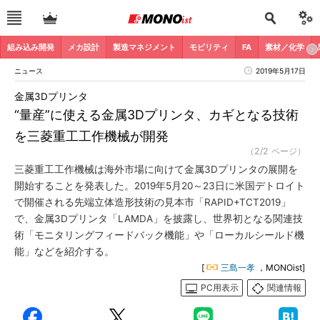
組み込み開発
メカ設計
製造マネジメント
モビリティ
FA
素材／化学
ニュース
2019年5月17日
金属3Dプリンタ
“量産”に使える金属3Dプリンタ、カギとなる技術
を三菱重工工作機械が開発
（2/2 ページ）
三菱重工工作機械は海外市場に向けて金属3Dプリンタの展開を
開始することを発表した。2019年5月20～23日に米国デトロイト
で開催される先端立体造形技術の見本市「RAPID+TCT2019」
で、金属3Dプリンタ「LAMDA」を披露し、世界初となる関連技
術「モニタリングフィードバック機能」や「ローカルシールド機
能」などを紹介する。
[
三島一孝
，MONOist]
PC用表示
関連情報