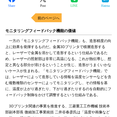
Share
Post
LINE
Hatena
前のページへ
モニタリングフィードバック機能の価値
一方の「モニタリングフィードバック機能」も、造形精度の向
上に効果を発揮するものだ。金属3Dプリンタで積層造形する
と、レーザーで金属を溶かして造形するという仕組みであるた
め、レーザーの照射部は非常に高温になる。これが熱伝導し、想
定と異なる部分が溶けるということが生じ、造形がうまくいかな
いケースが生まれる。「モニタリングフィードバック機能」で
は、レーザーによって造形している情報を温度センサーなどを含
む複数種類のセンサーによってモニタリングし、その情報を基
に、温度が上がり過ぎたり、下がり過ぎたりするのを自動的にフ
ィードバック制御をかけて調整するという仕組みである。
3Dプリンタ関連の事業を推進する、三菱重工工作機械 技術本
部副本部長 微細加工事業統括 二井谷春彦氏は「温度や画像など