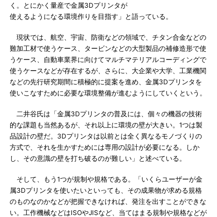
く。とにかく量産で金属3Dプリンタが
使えるようになる環境作りを目指す」と語っている。
現状では、航空、宇宙、防衛などの領域で、チタン合金などの
難加工材で使うケース、タービンなどの大型製品の補修造形で使
うケース、自動車業界に向けてマルチマテリアルコーディングで
使うケースなどが存在するが、さらに、大企業や大学、工業機関
などの先行研究期間に積極的に提案を進め、金属3Dプリンタを
使いこなすために必要な環境整備が進むようにしていくという。
二井谷氏は「金属3Dプリンタの普及には、個々の機器の技術
的な課題も当然あるが、それ以上に環境の壁が大きい。1つは製
品設計の壁だ。3Dプリンタは以前とは全く異なるモノづくりの
方式で、それを生かすためには専用の設計が必要になる。しか
し、その意識の壁を打ち破るのが難しい」と述べている。
そして、もう1つが規制や規格である。「いくらユーザーが金
属3Dプリンタを使いたいといっても、その成果物が求める規格
のものなのかなどが把握できなければ、発注を出すことができな
い。工作機械などはISOやJISなど、当てはまる規制や規格などが