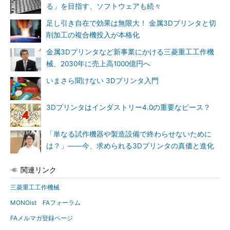
る」を目指す、ソフトウェアも続々
足し引き自在で効果は無限大！ 金属3Dプリンタと切
削加工の複合機投入が本格化
金属3Dプリンタなど新事業にかける三菱重工工作機
械、2030年に売上高1000億円へ
いまさら聞けない 3Dプリンタ入門
3Dプリンタはインダストリー4.0の重要なピース？
「単なる試作機器や製造設備で終わらせないために
は？」――今、求められる3Dプリンタの真価と進化
関連リンク
三菱重工工作機械
MONOist FAフォーラム
FAメルマガ登録ページ