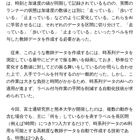
は、時刻と加速度の値が同期して記録されているものの、実際の
ランナーの状態は加速度の数値とは別に「走っている」「歩いて
いる」「止まっている」などのように変化している。これらをAI
に学習させるには、それぞれのデータを区間に切り分けて、「走
っている」「歩いている」「止まっている」といったラベルを付
与した教師データを作成する必要があった。
従来、このような教師データを作成するには、時系列データを
測定している最中にビデオで振る舞いを録画しておき、秒単位で
変化する数値に対してどの振る舞いをしているのか照らし合わせ
た上で、人手でラベルを付与するのが一般的だった。しかし、こ
の作業は大きな負担と時間がかかるため、時系列データのAIへの
適用が進まず、ラベル付与作業の手間を削減する自動化技術が求
められていた。
今回、富士通研究所と熊本大学が開発したのは、複数の動作を
含む場合でも、主に「何を」しているかを表すラベルを長区間
（例えば1時間）につき1つ入力するだけで、時系列データのAI利
用を可能とする高精度な教師データを自動で作成する技術であ
る。特徴は2つある。