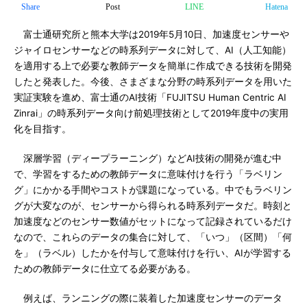
Share
Post
LINE
Hatena
富士通研究所と熊本大学は2019年5月10日、加速度センサーや
ジャイロセンサーなどの時系列データに対して、AI（人工知能）
を適用する上で必要な教師データを簡単に作成できる技術を開発
したと発表した。今後、さまざまな分野の時系列データを用いた
実証実験を進め、富士通のAI技術「FUJITSU Human Centric AI
Zinrai」の時系列データ向け前処理技術として2019年度中の実用
化を目指す。
深層学習（ディープラーニング）などAI技術の開発が進む中
で、学習をするための教師データに意味付けを行う「ラベリン
グ」にかかる手間やコストが課題になっている。中でもラベリン
グが大変なのが、センサーから得られる時系列データだ。時刻と
加速度などのセンサー数値がセットになって記録されているだけ
なので、これらのデータの集合に対して、「いつ」（区間）「何
を」（ラベル）したかを付与して意味付けを行い、AIが学習する
ための教師データに仕立てる必要がある。
例えば、ランニングの際に装着した加速度センサーのデータ