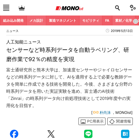
組み込み開発
メカ設計
製造マネジメント
モビリティ
FA
素材／化学
ニュース
2019年5月13日
人工知能ニュース
センサーなど時系列データを自動ラベリング、研
磨作業で92％の精度を実現
富士通研究所と熊本大学は、加速度センサーやジャイロセンサー
などの時系列データに対して、AIを適用する上で必要な教師デー
タを簡単に作成できる技術を開発した。今後、さまざまな分野の
時系列データを用いた実証実験を進め、富士通のAI技術
「Zinrai」の時系列データ向け前処理技術として2019年度中の実
用化を目指す。
[
朴尚洙
，MONOist]
PC用表示
関連情報