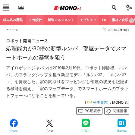
組み込み開発
メカ設計
製造マネジメント
モビリティ
FA
素材／化学
ニュース
2019年2月20日
ロボット開発ニュース
処理能力が30倍の新型ルンバ、部屋データでスマ
ートホームの基盤を狙う
アイロボットジャパンは2019年2月19日、ロボット掃除機「ルン
バ」のフラッグシップを担う新型モデル「ルンバi7」「ルンバi7
＋」を発表した。家の間取りをマッピングし部屋の状況を記憶す
る機能を備え、「家のマップデータ」でスマートホームのプラッ
トフォームになることを狙っている。
[
松本貴志
，MONOist]
PC用表示
関連情報
Share
Post
LINE
Hatena