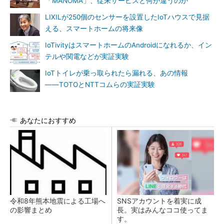
「MANOMA」、従来サービスと何が違うのか
LIXILが250個のセンサーを設置したIoTハウスで見据
える、スマートホームの将来像
IoTivityはスマートホームのAndroidになれるか、イン
テルや関電などが実証実験
IoTトイレが乗っ取られたら漏れる、あの情報
――TOTOとNTTコムらの実証実験
あなたにおすすめ
令和8年熊本地震による工場へ
SNSアカウントを着実に成
の影響まとめ
長。実はみんなココ使ってま
す。