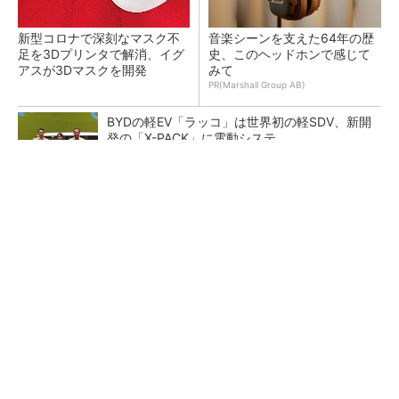
新型コロナで深刻なマスク不
音楽シーンを支えた64年の歴
足を3Dプリンタで解消、イグ
史、このヘッドホンで感じて
アスが3Dマスクを開発
みて
PR(Marshall Group AB)
BYDの軽EV「ラッコ」は世界初の軽SDV、新開
発の「X-PACK」に電動システ...
ペロブスカイト太陽電池の量産に有効なイン
ク、従来比で1.5倍の性能向上
【レベル14】生成AIを味方に、3D CADを使い
こなそう！