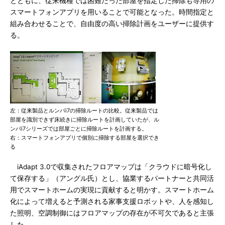
とともに、従来機種では困難だった部屋を指定した掃除も専用の
スマートフォンアプリを用いることで可能となった。時間指定と
組み合わせることで、自由度の高い掃除計画をユーザーに提供す
る。
左：従来製品とルンバi7の掃除ルートの比較。従来製品では
部屋を識別できず床続きに掃除ルートを計画していたが、ル
ンバi7シリーズでは部屋ごとに掃除ルートを計画する。
右：スマートフォンアプリで個別に掃除する部屋を選択でき
る
iAdapt 3.0で収集されたフロアマップは「クラウドに暗号化し
て保存する」（アングル氏）とし、協業するパートナーと共同活
用でスマートホームの実現に貢献すると明かす。スマートホーム
化によって増えると予測される家事支援ロボットや、人を感知し
た照明、空調制御にはフロアマップの存在が不可欠であると主張
した。