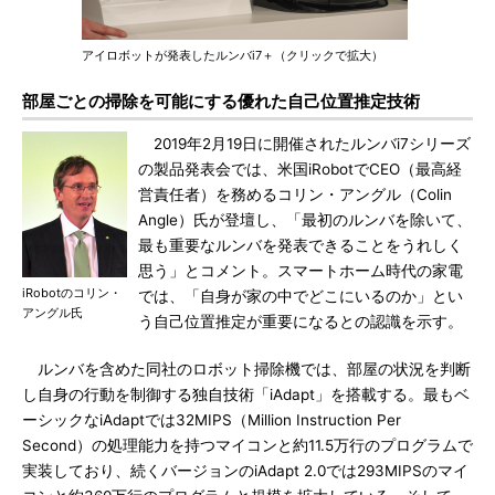
アイロボットが発表したルンバi7＋（クリックで拡大）
部屋ごとの掃除を可能にする優れた自己位置推定技術
2019年2月19日に開催されたルンバi7シリーズ
の製品発表会では、米国iRobotでCEO（最高経
営責任者）を務めるコリン・アングル（Colin
Angle）氏が登壇し、「最初のルンバを除いて、
最も重要なルンバを発表できることをうれしく
思う」とコメント。スマートホーム時代の家電
iRobotのコリン・
では、「自身が家の中でどこにいるのか」とい
アングル氏
う自己位置推定が重要になるとの認識を示す。
ルンバを含めた同社のロボット掃除機では、部屋の状況を判断
し自身の行動を制御する独自技術「iAdapt」を搭載する。最もベ
ーシックなiAdaptでは32MIPS（Million Instruction Per
Second）の処理能力を持つマイコンと約11.5万行のプログラムで
実装しており、続くバージョンのiAdapt 2.0では293MIPSのマイ