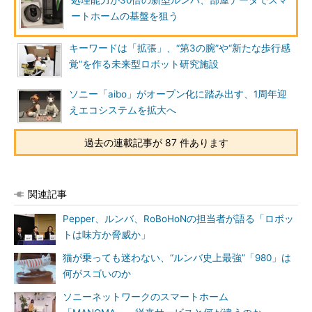
処理能力が30倍の新型ルンバ、部屋データでスマ
ートホームの基盤を狙う
キーワードは「拡張」、“第3の腕”や“新たな歩行感
覚”を作る未来型ロボット研究施設
ソニー「aibo」がオープン化に踏み出す、1周年迎
えエコシステムを拡大へ
過去の連載記事が 87 件あります
関連記事
Pepper、ルンバ、RoBoHoNの担当者が語る「ロボッ
トは味方か脅威か」
猫が乗っても迷わない、“ルンバ史上最強”「980」は
何がスゴいのか
ソニーネットワークのスマートホーム