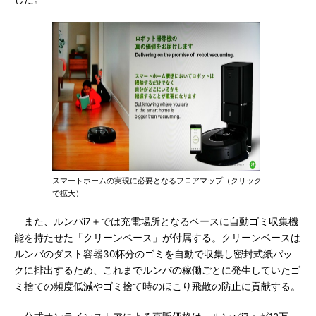
スマートホームの実現に必要となるフロアマップ（クリック
で拡大）
また、ルンバi7＋では充電場所となるベースに自動ゴミ収集機
能を持たせた「クリーンベース」が付属する。クリーンベースは
ルンバのダスト容器30杯分のゴミを自動で収集し密封式紙パッ
クに排出するため、これまでルンバの稼働ごとに発生していたゴ
ミ捨ての頻度低減やゴミ捨て時のほこり飛散の防止に貢献する。