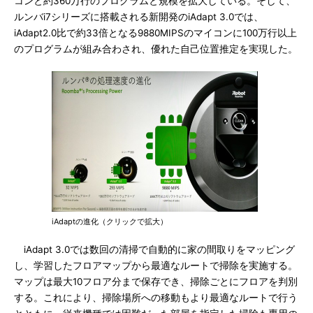
コンと約360万行のプログラムと規模を拡大している。そして、
ルンバi7シリーズに搭載される新開発のiAdapt 3.0では、
iAdapt2.0比で約33倍となる9880MIPSのマイコンに100万行以上
のプログラムが組み合わされ、優れた自己位置推定を実現した。
iAdaptの進化（クリックで拡大）
iAdapt 3.0では数回の清掃で自動的に家の間取りをマッピング
し、学習したフロアマップから最適なルートで掃除を実施する。
マップは最大10フロア分まで保存でき、掃除ごとにフロアを判別
する。これにより、掃除場所への移動もより最適なルートで行う