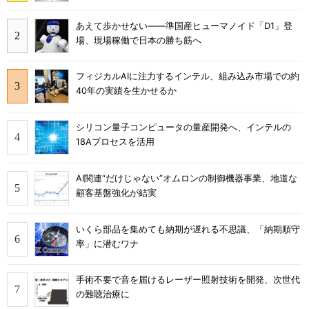
あえて歩かせない――準国産ヒューマノイド「D1」登
場、現場稼働で日本の勝ち筋へ
フィジカルAIに注力するインテル、組み込み市場での約
40年の実績を生かせるか
シリコン量子コンピュータの量産開発へ、インテルの
18Aプロセスを活用
AI関連“だけじゃない”オムロンの制御機器事業、地道な
顧客基盤強化が結実
いくら部品を集めても納期が遅れる不思議、「納期順守
率」に潜むワナ
手術不要で音を届けるレーザー照射技術を開発、次世代
の難聴治療に