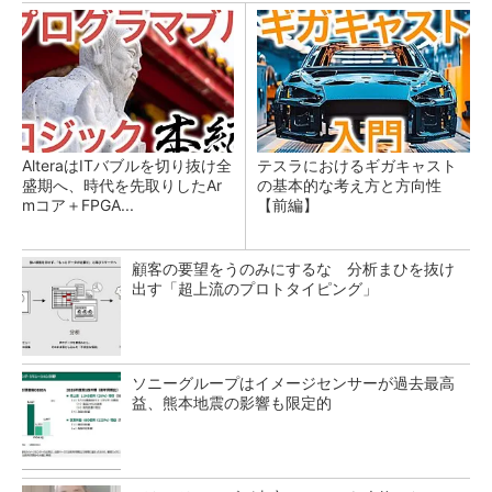
AlteraはITバブルを切り抜け全
テスラにおけるギガキャスト
盛期へ、時代を先取りしたAr
の基本的な考え方と方向性
mコア＋FPGA...
【前編】
顧客の要望をうのみにするな 分析まひを抜け
出す「超上流のプロトタイピング」
ソニーグループはイメージセンサーが過去最高
益、熊本地震の影響も限定的