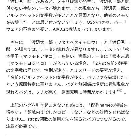
「渡辺秀一郎」があると、メモリ破壊が発生し、渡辺秀一郎と関
係がない生徒のデータが壊れます。この現象から「渡辺秀一郎の
アルファベットの文字数が多いことが原因となり、他者のメモリ
を破壊した」とは思い付かないでしょう。OSのバグや、ハード
ウェアの不良まで疑い、Aさんは煮詰まってしまいます。
さらに、「渡辺太一郎（ワタナベタイチロウ）」と「渡辺秀一
郎」の場合では、データの壊れ方が異なりますし、テストで「松
本明子（マツモトアキコ）」を使い、実際のデータに「松本吉彦
（マツモトヨシヒコ）」が入っている場合、「2人の名前の漢字
の文字数は同じで、性別が違う」とミスリードの要素が増え、
「名前のアルファベットの文字数が多く、バッファを破壊した」
という原因特定に至りません。バグと無関係の場所に異常現象が
※4）
現れるバグは、タチが悪く、原因究明に時間がかかります
。
上記のバグを引き起こさないためには、「配列nameの領域を
増やす」「領域内までしかコピーしない」などの対策をせねばな
りません。strcpy関数の使用方法を誤るとバグにつながるので、
注意が必要です。