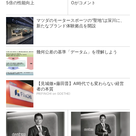
5倍の性能向上
Oがコメント
マツダのモータースポーツの“聖地”は深川に、
新たなブランド体験拠点を開設
幾何公差の基準「データム」を理解しよう
【見城徹×藤田晋】AI時代でも変わらない経営
者の本質
PR(FINCHI on GOETHE)