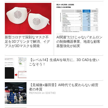
新型コロナで深刻なマスク不
AI関連“だけじゃない”オムロン
足を3Dプリンタで解消、イグ
の制御機器事業、地道な顧客
アスが3Dマスクを開発
基盤強化が結実
【レベル14】生成AIを味方に、3D CADを使い
こなそう！
【見城徹×藤田晋】AI時代でも変わらない経営
者の本質
PR(FINCHI on GOETHE)