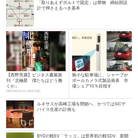
「取りあえずボルトで固定」は禁物 締結部設
計で押さえるべき基本
【西野亮廣】ビジネス書最新
狭小な駐車場に、シャープが
刊『北極星 僕たちはどう働
ポールカメラ式製品発表 市
くか』
場シェア10％目指す
PR(FINCHI on GOETHE)
ルネサスが高崎工場を閉鎖へ、かつてはSiCデ
バイス生産の計画も
BYDの軽EV「ラッコ」は世界初の軽SDV、新開