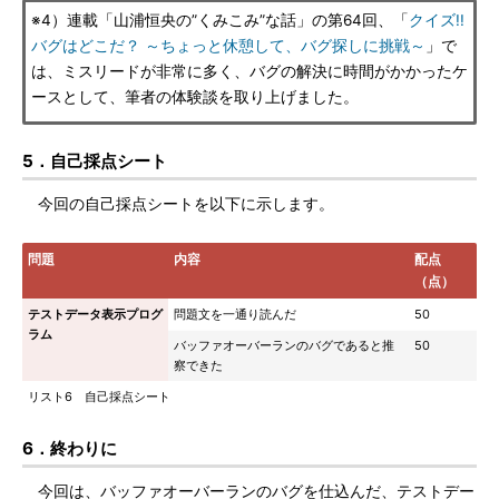
※4）連載「山浦恒央の”くみこみ”な話」の第64回、「
クイズ!!
バグはどこだ？ ～ちょっと休憩して、バグ探しに挑戦～
」で
は、ミスリードが非常に多く、バグの解決に時間がかかったケ
ースとして、筆者の体験談を取り上げました。
5．自己採点シート
今回の自己採点シートを以下に示します。
問題
内容
配点
（点）
テストデータ表示プログ
問題文を一通り読んだ
50
ラム
バッファオーバーランのバグであると推
50
察できた
リスト6 自己採点シート
6．終わりに
今回は、バッファオーバーランのバグを仕込んだ、テストデー