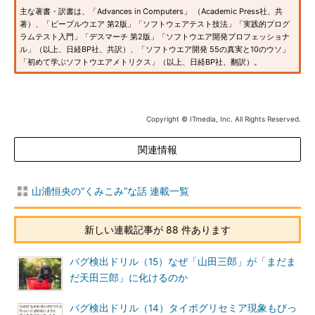
主な著書・訳書は、「Advances in Computers」 （Academic Press社、共
著）、「ピープルウエア 第2版」「ソフトウェアテスト技法」「実践的プログ
ラムテスト入門」「デスマーチ 第2版」「ソフトウエア開発プロフェッショナ
ル」（以上、日経BP社、共訳）、「ソフトウエア開発 55の真実と10のウソ」
「初めて学ぶソフトウエアメトリクス」（以上、日経BP社、翻訳）。
Copyright © ITmedia, Inc. All Rights Reserved.
関連情報
山浦恒央の“くみこみ”な話 連載一覧
新しい連載記事が 88 件あります
バグ検出ドリル（15）なぜ「山田三郎」が「まだま
だ天田三郎」に化けるのか
バグ検出ドリル（14）タイポグリセミア現象もびっ