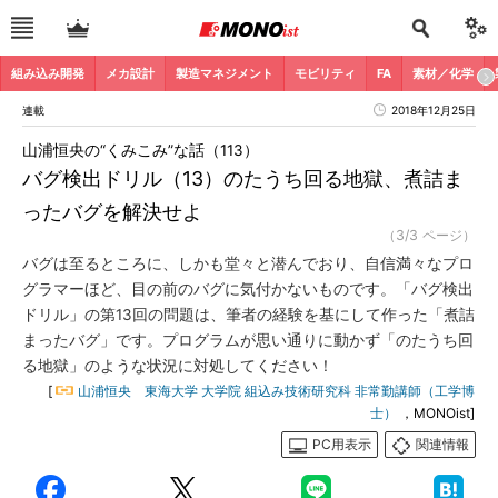
組み込み開発
メカ設計
製造マネジメント
モビリティ
FA
素材／化学
連載
2018年12月25日
山浦恒央の“くみこみ”な話（113）
バグ検出ドリル（13）のたうち回る地獄、煮詰ま
ったバグを解決せよ
（3/3 ページ）
バグは至るところに、しかも堂々と潜んでおり、自信満々なプロ
グラマーほど、目の前のバグに気付かないものです。「バグ検出
ドリル」の第13回の問題は、筆者の経験を基にして作った「煮詰
まったバグ」です。プログラムが思い通りに動かず「のたうち回
る地獄」のような状況に対処してください！
[
山浦恒央 東海大学 大学院 組込み技術研究科 非常勤講師（工学博
士）
，MONOist]
PC用表示
関連情報