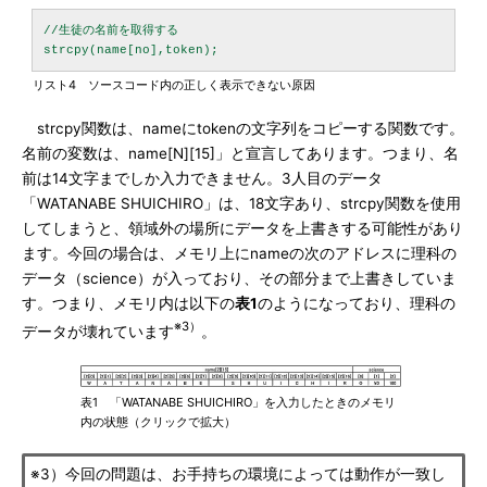
//生徒の名前を取得する

リスト4 ソースコード内の正しく表示できない原因
strcpy関数は、nameにtokenの文字列をコピーする関数です。
名前の変数は、name[N][15]」と宣言してあります。つまり、名
前は14文字までしか入力できません。3人目のデータ
「WATANABE SHUICHIRO」は、18文字あり、strcpy関数を使用
してしまうと、領域外の場所にデータを上書きする可能性があり
ます。今回の場合は、メモリ上にnameの次のアドレスに理科の
データ（science）が入っており、その部分まで上書きしていま
す。つまり、メモリ内は以下の
表1
のようになっており、理科の
※3）
データが壊れています
。
表1 「WATANABE SHUICHIRO」を入力したときのメモリ
内の状態（クリックで拡大）
※3）今回の問題は、お手持ちの環境によっては動作が一致し