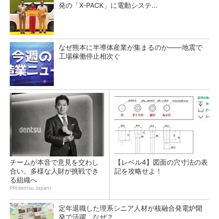
発の「X-PACK」に電動システ...
なぜ熊本に半導体産業が集まるのか――地震で
工場稼働停止相次ぐ
チームが本音で意見を交わし
【レベル4】図面の穴寸法の表
合い、多様な人財が挑戦でき
記を攻略せよ！
る組織へ
PR(dentsu Japan)
定年退職した理系シニア人材が核融合発電炉開
発で活躍、なぜ？