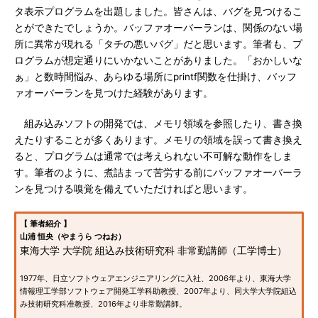
タ表示プログラムを出題しました。皆さんは、バグを見つけるこ
とができたでしょうか。バッファオーバーランは、関係のない場
所に異常が現れる「タチの悪いバグ」だと思います。筆者も、プ
ログラムが想定通りにいかないことがありました。「おかしいな
ぁ」と数時間悩み、あらゆる場所にprintf関数を仕掛け、バッフ
ァオーバーランを見つけた経験があります。
組み込みソフトの開発では、メモリ領域を参照したり、書き換
えたりすることが多くあります。メモリの領域を誤って書き換え
ると、プログラムは通常では考えられない不可解な動作をしま
す。筆者のように、煮詰まって苦労する前にバッファオーバーラ
ンを見つける嗅覚を備えていただければと思います。
【 筆者紹介 】
山浦 恒央（やまうら つねお）
東海大学 大学院 組込み技術研究科 非常勤講師（工学博士）
1977年、日立ソフトウェアエンジニアリングに入社、2006年より、東海大学
情報理工学部ソフトウェア開発工学科助教授、2007年より、同大学大学院組込
み技術研究科准教授、2016年より非常勤講師。