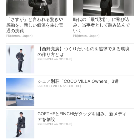
「さすが」と言われる驚きや
時代の「最"現場"」に飛び込
感動を。新しい価値を生む電
み、当事者として踏み込んで
通の挑戦
いく
PR(dentsu Japan)
PR(dentsu Japan)
【西野亮廣】つくりたいものを追求できる環境
の作り方とは
PR(FINCHI on GOETHE)
シェア別荘「COCO VILLA Owners」3選
PR(COCO VILLA on GOETHE)
GOETHEとFINCHIがタッグを組み、新メディ
アを創設
PR(FINCHI on GOETHE)