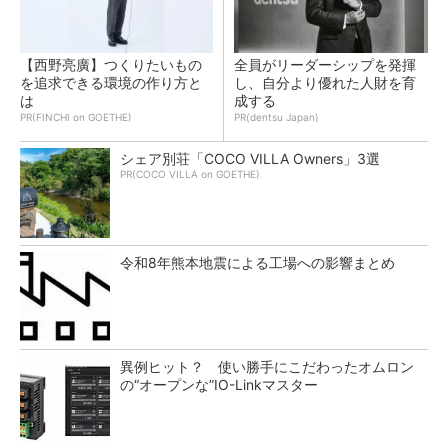
【西野亮廣】つくりたいもの
全員がリーダーシップを発揮
を追求できる環境の作り方と
し、自分より優れた人財を育
は
成する
PR(FINCHI on GOETHE)
PR(dentsu Japan)
シェア別荘「COCO VILLA Owners」3選
PR(COCO VILLA on GOETHE)
令和8年熊本地震による工場への影響まとめ
異例ヒット？ 使い勝手にこだわったオムロン
の“オープンな”IO-Linkマスター