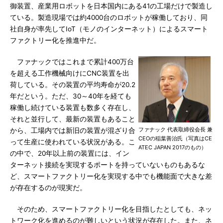
御装置、産業用ロボットを日本国内にある41の工場だけで製造し
ている。製造現場では約4000台のロボットが稼働しており、同
社自身が率先してIoT（モノのインターネット）によるスマート
ファクトリー化を推進中だ。
ファナックではこれまで累計400万台
を超える工作機械向けにCNC装置を出
荷している。その装置の平均寿命が20.2
年だという。ただ、30～40年を経ても
稼働し続けている装置も数多く存在し、
それと並行して、最新の装置もあること
ファナック 代表取締役会長 兼
から、工場内では新旧の装置が混ざり合
CEOの稲葉善治氏（写真はCE
って生産に使われている状況がある。こ
ATEC JAPAN 2017のもの）
の中で、20年以上前の装置には、イン
ターネット接続を実現するポートを持っていないものもあるな
ど、スマートファクトリー化を実現する中でも機能面で大きな差
が存在するのが現実だ。
そのため、スマートファクトリー化を目指したとしても、ネッ
トワーク化を進めるのが難しいという状況が存在した。また、ネ