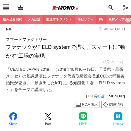
組み込み開発
メカ設計
製造マネジメント
モビリティ
FA
素材／化学
特集
2018年11月15日
スマートファクトリー
ファナックがFIELD systemで描く、スマートに“動
かす”工場の実現
（1/2 ページ）
「CEATEC JAPAN 2018」（2018年10月16～19日、千葉県・幕張
メッセ）の基調講演にファナック代表取締役会長兼CEOの稲葉善
治氏が登壇。「動き出したIoTによる知能化工場 ～FIELD system
～」をテーマに講演した。
[
長町基
，MONOist]
PC用表示
関連情報
Share
Post
LINE
Hatena