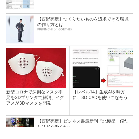
【西野亮廣】つくりたいものを追求できる環境
の作り方とは
PR(FINCHI on GOETHE)
新型コロナで深刻なマスク不
【レベル14】生成AIを味方
足を3Dプリンタで解消、イグ
に、3D CADを使いこなそう！
アスが3Dマスクを開発
【西野亮廣】ビジネス書最新刊『北極星 僕た
ちはどう働くか』
PR(FINCHI on GOETHE)