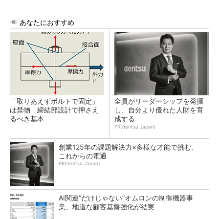
あなたにおすすめ
「取りあえずボルトで固定」
全員がリーダーシップを発揮
は禁物 締結部設計で押さえ
し、自分より優れた人財を育
るべき基本
成する
PR(dentsu Japan)
創業125年の課題解決力×多様な才能で挑む、
これからの電通
PR(dentsu Japan)
AI関連“だけじゃない”オムロンの制御機器事
業、地道な顧客基盤強化が結実